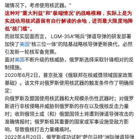
端情况下，考虑使用核武器。”
这种对“重大利益”和“极端情况”的战略模糊，实际上是为
实战动用核武器留有自行解读的余地，进而最大限度地降
低“核门槛”。
而就现实层面而言， LGM-35A“哨兵”弹道导弹的研发部署
加快了
美国
“核三位一体”的陆基战略核导弹更新换代，必然
引发新一轮核军备竞赛。
面对
美国
不断升级的核威胁，俄罗斯选择采取针锋相对的反
制措施。
2020年6月2日，普京批准《俄联邦在核威慑领域国家政策
基础》。该文件对俄罗斯使用核武器的触发条件作了明确规
定：
向俄罗斯及盟国使用核武器和大规模杀伤性武器时；对俄罗
斯进行非核侵略并威胁到俄罗斯的存在以及俄核反击力量
时；收到俄领土或（和）俄盟国领土将遭到弹道导弹攻击的
准确情报时；俄罗斯极其重要的国家或军事设施受敌方影
响，导致俄核打击力量瘫痪时。
2022年4月20日，俄罗斯成功试射“萨尔马特”洲际弹道导弹