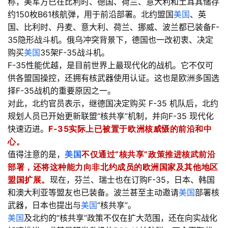
称，美军方已在比利时、德国、荷兰、意大利和土耳其储存
约150枚B61核航弹，用于前沿部署。北约盟国
美国
、英
国、比利时、丹麦、意大利、荷兰、挪威、波兰都已装备F-
35隐形战斗机。俄乌冲突背景下，德国也一改初衷、决定
购买
美国
35架F-35战斗机。
F-35性能优越，是目前世界上最现代化的战机。它不仅可
供各盟国操控，还拥有核武器使用认证。这也是欧洲多国选
择F-35战机的重要原因之一。
对此，北约官员表示，继德国决定购买 F-35 机队后，北约
规划人员已开始更新联盟“核共享”机制，并向F-35 现代化
快速迈进。
F-35实际上已被置于欧洲核威慑的前沿和中
心。
值得注意的是，
美国
不仅通过“核共享”政策推进核武前沿
部署，还将这种能力向非北约成员的欧洲国家及其他地区
盟国扩展。
现在，芬兰、瑞士也在订购F-35，日本、韩国
和澳大利亚等盟友也已装备。波兰甚至主动邀请
美国
部署核
武器，日本也提出与
美国
“核共享”。
美国
及北约的“核共享”政策不仅在扩大范围，还在向实战化