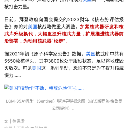
核打击力量。
日前，拜登政府向国会提交的2023财年《核态势评估报
告》亦将对
美国
核战略做重大调整，
加紧核武器研发和核
武库升级换代，大幅度提升核武力量，扩展推进核武器前
沿部署，为动用核武器“松绑”。
据2021年初《原子科学家公告》数据，
美国
核武库中共有
5550枚核弹头，其中3800枚处于服役状态，足以将地球毁
灭数次。可见
美国
这一系列举动，恐怕不只是为了提升核威
慑力……
LGM-35A“哨兵”（Sentinel）弹道导弹概念图（由诺斯罗普·格鲁曼
公司提供）。
文 | 徐秉君