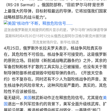
（RS-28 Sarmat）。俄国防部称，“目前‘萨尔马特’是世界
上最强大的导弹，目标射程最远的导弹，它将加强我们国家
战略核部队的战斗能力”。
这张由俄罗斯航天局提供的照片显示的是，“萨尔马特”洲际弹道导弹
莫斯科时间4月20日15时12分从俄西北部阿尔汉格尔斯克州普列谢
茨克发射场升空。新华社/路透
4月25日，俄罗斯外长拉夫罗夫表示，核战争风险真实存
在，其危险性不可低估。核战争是不可接受的，这是俄罗斯
的原则立场。目前除《新削减战略武器条约》之外，其余的
军备控制和核不扩散的工具实际上已被摧毁，也没有关于限
制导弹防御系统或销毁中短程导弹的条约，《开放天空条
约》也不复存在。同时还有不少人为鼓吹核战争的声音，发
生核战争的风险非常大，这种风险是严重的、真实的，其危
险性不应该被低估。
毫无疑问，
美国
核武新动作正在释放危险信号。尤其是在
美
国
退出一系列军控条约的背景下，美军全面升级核武库、扩
展前沿部署，推进核威慑向核实战转化，一再降低“核门