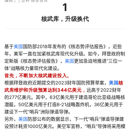
编辑 | 丁贵梓 瞭望智库
1
核武库，升级换代
基于
美国
国防部2018年发布的《核态势评估报告》，近些
年，美军一直在加紧核武库现代化升级。如今，拜登政府制
定新版《核态势评估报告》，
美国
更加急迫地推进“三位一
体”战略核力量现代化建设。
首先，不断加大核武建设投入。
根据拜登政府近期提交的2023财年国防预算草案，
美国
核
武库维护和升级预算达到344亿美元，
远高于2022财年
的277亿美元。其中，63亿美元用于建造哥伦比亚级战略核
潜艇，50亿美元用于打造B-21战略轰炸机，36亿美元用于
建设下一代“哨兵”洲际弹道导弹。
另外，
美国
防部公布的数据显示，下一代“哨兵”弹道导弹建
设预计耗资1000亿美元。美空军宣称，“哨兵”导弹将采用模