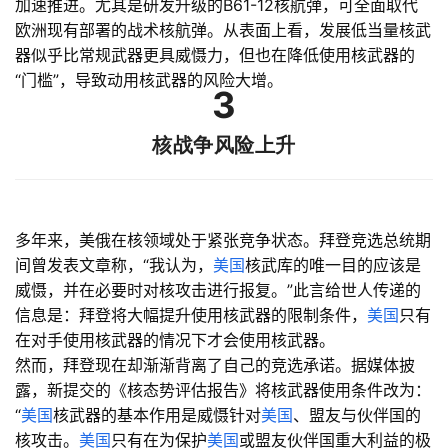
加速推进。尤其是研发升级的B61-12核航弹，可全面取代
欧洲现有部署的战术核航弹。从表面上看，发展低当量核武
器似乎比常规武器更具威慑力，但也在降低使用核武器的
“门槛”，导致动用核武器的风险大增。
3
核战争风险上升
多年来，美俄在核领域处于紧张竞争状态。拜登竞选总统期
间曾发表文章称，“我认为，
美国
核武库的唯一目的应该是
威慑，并在必要时对核攻击进行报复。”此言给世人传递的
信息是：拜登将大幅提升使用核武器的限制条件，
美国
只有
在对手使用核武器的情况下才会使用核武器。
然而，拜登现在却渐渐背离了自己的竞选承诺。据媒体披
露，新提交的《核态势评估报告》将核武器使用条件改为：
“
美国
核武器的基本作用是威慑针对
美国
、盟友与伙伴国的
核攻击。
美国
只有在为保护
美国
或盟友伙伴国重大利益的极