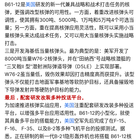
B61-12是
美国
研发的新一代兼具战略和战术打击任务的核
弹，更强调改型核弹的可用性。一方面，着重改进核弹头可
调性，使其拥有300吨、5000吨、1万吨和5万吨4个可选当
量；另一方面，重在提高核弹应用灵活性，既可以采用小当
量核弹头来达成战术任务，又可以用大当量核弹头实施战略
打击。
三是开发海基低当量核弹头。最为典型的是：美军开发了
8000吨当量W76-2核弹头，并在“田纳西”号战略核潜艇的
“三叉戟II 型”潜射洲际弹道导弹（D5LE）上实现部署。
W76-2虽当量低，毁伤效果却因打击精度高而获提升。该型
弹头不仅能打击地面军事基地等软防护目标，还具备摧毁地
下导弹发射井等硬防护目标的能力。
最后，配套研发改装多种投送平台。
为加速推进核弹实战应用，
美国
注重配套研发改装多种投送
平台，以增强多平台应用适用性。B61-12的小型化，就使
其具备多平台的搭载能力，
美国
空军先后完成了在F-15、
F-16、 F-35、以及B-2等多种飞机平台的投掷测试。据
悉，正在研制的新一代B-21隐形轰炸机也将搭载 B61-12核