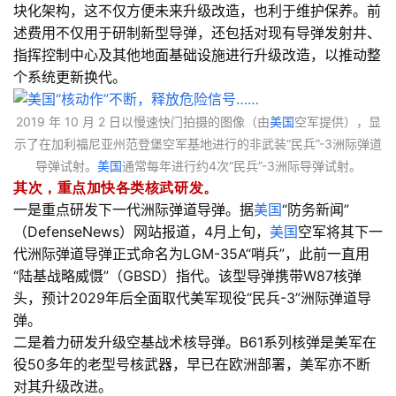
块化架构，这不仅方便未来升级改造，也利于维护保养。前
述费用不仅用于研制新型导弹，还包括对现有导弹发射井、
指挥控制中心及其他地面基础设施进行升级改造，以推动整
个系统更新换代。
2019 年 10 月 2 日以慢速快门拍摄的图像（由
美国
空军提供），显
示了在加利福尼亚州范登堡空军基地进行的非武装“民兵”-3洲际弹道
导弹试射。
美国
通常每年进行约4次“民兵”-3洲际导弹试射。
其次，重点加快各类核武研发。
一是重点研发下一代洲际弹道导弹。据
美国
“防务新闻”
（DefenseNews）网站报道，4月上旬，
美国
空军将其下一
代洲际弹道导弹正式命名为LGM-35A“哨兵”，此前一直用
“陆基战略威慑”（GBSD）指代。该型导弹携带W87核弹
头，预计2029年后全面取代美军现役“民兵-3”洲际弹道导
弹。
二是着力研发升级空基战术核导弹。B61系列核弹是美军在
役50多年的老型号核武器，早已在欧洲部署，美军亦不断
对其升级改进。