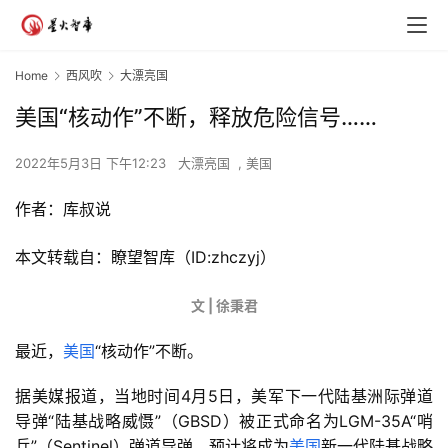
Home
西风吹
大漂亮国
美国“核动作”不断，释放危险信号……
2022年5月3日 下午12:23
大漂亮国
,
美国
作者：库叔说
本文转载自：瞭望智库（ID:zhczyj）
文 | 徐秉君
最近，
美国
“核动作”不断。
据美媒报道，当地时间4月5日，美军下一代陆基洲际弹道
导弹“陆基战略威慑”（GBSD）被正式命名为LGM-35A“哨
兵”（Sentinel）弹道导弹，预计将成为
美国
新一代陆基战略