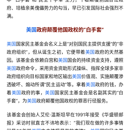
府、培植亲美傀儡势力的勾当，早已引发国际社会强烈不
满。
美国
政府颠覆他国政权的“白手套”
美国
国家民主基金会名义上是“对别国民主提供支援”的“非
政府组织”，但从诞生之初，它便带着
美国
政府的天然基
因。该基金会依赖白宫和
美国
国会的持续资金支持，遵照
美国
政府命令，采用资金资助形式操纵、指挥全球多家非
政府组织向目标国家和地区输出
美国
价值观、实施颠覆渗
透破坏、煽动所谓“民主运动”等。拿着
美国
政府的钱，办
着
美国
政府的事，
美国
国家民主基金会是名副其实的“白
手套”，为
美国
政府颠覆他国政权的罪恶行径服务。
该基金会创始人艾伦·温斯坦早在1991年接受《华盛顿邮
报》采访时就直言不讳地表示：“我们现在做的许多事情