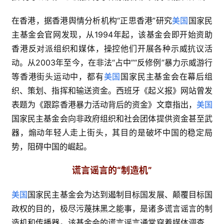
在香港，据香港舆情分析机构“正思香港”研究
美国
国家民
主基金会官网发现，从1994年起，该基金会即开始资助
香港反对派组织和媒体，操控他们开展各种示威抗议活
动。从2003年至今，在非法“占中”“反修例”暴力示威游行
等香港街头运动中，都有
美国
国家民主基金会在幕后组
织、策划、指挥和输送资金。西班牙《起义报》网站曾发
表题为《跟踪香港暴力活动背后的资金》文章指出，
美国
国家民主基金会向非政府组织和社会团体提供资金甚至武
器，煽动年轻人走上街头，其目的是破坏中国的稳定局
势，阻碍中国的崛起。
谎言谣言的“制造机”
美国
国家民主基金会为达到遏制目标国发展、颠覆目标国
政权的目的，极尽污蔑抹黑之能事，是诸多谎言谣言的制
造机和传播器。该基金会的谎言谣言通常穿着媒体调查、