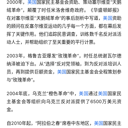
2000年，
美国
国家民主基金会资助、策动塞尔维亚“天鹅
绒革命”，颠覆了时任米洛舍维奇政府。《华盛顿邮报》
在对塞尔维亚“天鹅绒革命”的事后剖析中写道，
美国
资助
的顾问在反塞尔维亚运动的几乎每一个方面，都在幕后发
挥了关键作用。他们追踪民意调查，训练数千名反对派活
动人士，并帮助组织了至关重要的平行计票。
2003年，格鲁吉亚爆发“玫瑰革命”，时任总统谢瓦尔德
纳泽被迫下台。从“选择”反对党领袖，到为反对派培训人
员，再到提供巨额资金，
美国
国家民主基金会全程策划参
与“玫瑰革命”。
2004年底，乌克兰“橙色革命”中，
美国
通过
美国
国家民
主基金会等组织向乌克兰反对派提供了6500万美元资
金。
自2010年起，“阿拉伯之春”席卷中东地区，
美国
国家民主