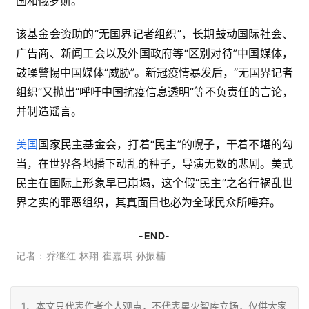
国和俄罗斯。
该基金会资助的“无国界记者组织”，长期鼓动国际社会、
广告商、新闻工会以及外国政府等“区别对待”中国媒体，
鼓噪警惕中国媒体“威胁”。新冠疫情暴发后，“无国界记者
组织”又抛出“呼吁中国抗疫信息透明”等不负责任的言论，
并制造谣言。
美国
国家民主基金会，打着“民主”的幌子，干着不堪的勾
当，在世界各地播下动乱的种子，导演无数的悲剧。美式
民主在国际上形象早已崩塌，这个假“民主”之名行祸乱世
界之实的罪恶组织，其真面目也必为全球民众所唾弃。
-END-
记
者：乔继红 林翔 崔嘉琪 孙振楠
1、本文只代表作者个人观点，不代表星火智库立场，仅供大家