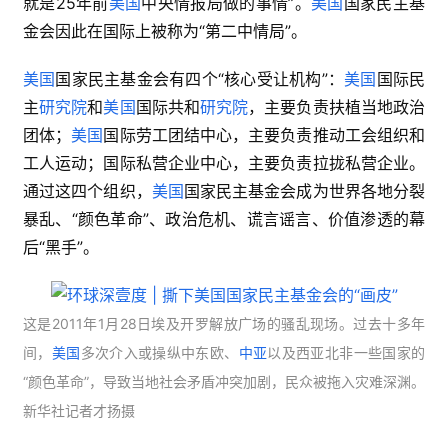
就是25年前
美国
中央情报局做的事情”。
美国
国家民主基
金会因此在国际上被称为“第二中情局”。
美国
国家民主基金会有四个“核心受让机构”：
美国
国际民
主
研究院
和
美国
国际共和
研究院
，主要负责扶植当地政治
团体；
美国
国际劳工团结中心，主要负责推动工会组织和
工人运动；国际私营企业中心，主要负责拉拢私营企业。
通过这四个组织，
美国
国家民主基金会成为世界各地分裂
暴乱、“颜色革命”、政治危机、谎言谣言、价值渗透的幕
后“黑手”。
这是2011年1月28日埃及开罗解放广场的骚乱现场。过去十多年
间，
美国
多次介入或操纵中东欧、
中亚
以及西亚北非一些国家的
“颜色革命”，导致当地社会矛盾冲突加剧，民众被拖入灾难深渊。
新华社记者才扬摄