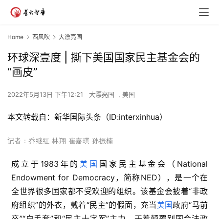
Home
西风吹
大漂亮国
环球深壹度 | 撕下美国国家民主基金会的
“画皮”
2022年5月13日 下午12:21
大漂亮国
,
美国
本文转载自：新华国际头条（ID:interxinhua）
记
者：乔继红 林翔 崔嘉琪 孙振楠
成立于1983年的
美国
国家民主基金会（National 
Endowment for Democracy，简称NED），是一个在
全世界很多国家都不受欢迎的组织。该基金会披着“非政
府组织”的外衣，戴着“民主”的假面，充当
美国
政府“马前
卒”“白手套”和“民主十字军”主力，干着颠覆别国合法政