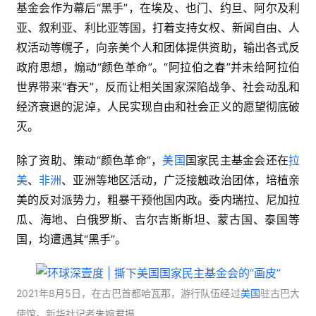
基金会作为幕后“黑手”，在埃及、也门、约旦、阿尔及利
亚、叙利亚、利比亚等国，打着支持女权、新闻自由、人
权活动等幌子，向亲美个人和团体提供资助，输出各式反
政府思想，煽动“颜色革命”。“阿拉伯之春”并未给阿拉伯
世界带来“春天”，反而让相关国家深陷战争、社会动乱和
经济衰退的泥淖，人民实现自由和社会正义的愿望彻底破
灭。
除了资助、策动“颜色革命”，
美国
国家民主基金会还在
拉
美
、
非洲
、亚洲等地区活动，广泛接触政治团体，培植亲
美的反对派势力，粗暴干预他国内政。委内瑞拉、尼加拉
瓜、海地、白俄罗斯、吉尔吉斯斯坦、蒙古国、泰国等
国，均遭遇其“黑手”。
2021年8月5日，在古巴首都哈瓦那，游行队伍经过
美国
驻古巴大
使馆。
新华社记者朱婉君摄