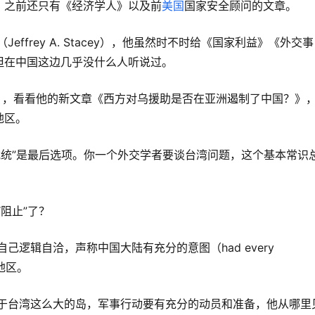
，之前还只有
《经济学人》
以及
前
美国
国家安全顾问的文章
。
但在中国这边几乎没什么人听说过。
地区。
阻止”了？
湾地区。