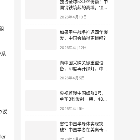
独占全球53.9%份额！中
国钢铁筑起的高墙，锁死
了后发国家的工业化路
2026年4月10日
如果甲午战争推迟四年爆
发，中国会输得更惨吗？
2026年4月12日
向中国采购关键重型设
备，印度再开绿灯，中企
要算好印度风险账
2026年4月5日
央视首曝中国蜂群2号，
单车3秒发射一架，48架
无人机饱和攻击!
2026年4月9日
害怕中国半导体实现突
破？中国学者在美离奇身
亡，美国必须给出交代
2026年4月9日