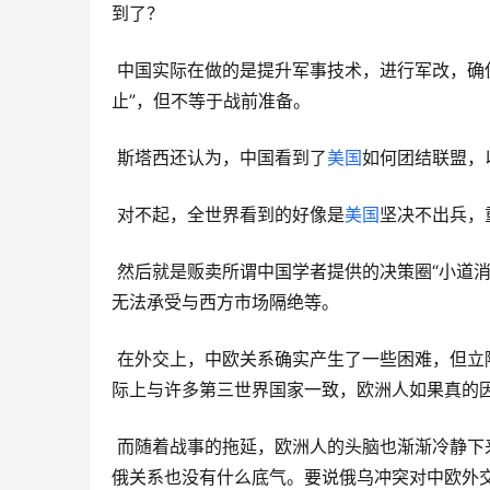
到了？
 中国实际在做的是提升军事技术，进行军改，确保具有武统的能力，这方面的工作始终没有放松，也绝无可能被“阻
止”，但不等于战前准备。
 斯塔西还认为，中国看到了
美国
如何团结联盟，
 对不起，全世界看到的好像是
美国
坚决不出兵，
 然后就是贩卖所谓中国学者提供的决策圈“小道消息”，什么政治精英心烦意乱，担心部队缺乏经验，会输掉信息战，
无法承受与西方市场隔绝等。
 在外交上，中欧关系确实产生了一些困难，但立陶宛的挑衅、投资协定受阻早在俄乌冲突前就发生。中国的立场实
际上与许多第三世界国家一致，欧洲人如果真的
 而随着战事的拖延，欧洲人的头脑也渐渐冷静下来，自己都还与俄罗斯保持着能源贸易，苛求其他国家如何处理对
俄关系也没有什么底气。要说俄乌冲突对中欧外