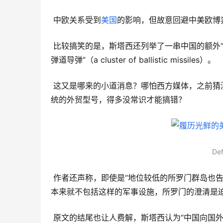
 中欧关系受到
美国
的影响，但故意回避中美欧博
 比较搞笑的是，斯塔西还列举了一串中国的额外“失误”，其中一条是“中国最近向俄罗斯主导的塞尔维亚提供了一组
弹道导弹”（a cluster of ballistic missiles）。
 这又是哪来的小道消息？哪怕西方媒体，之前猜测的也是中国制造的FK-3防空导弹，是“红旗-22”中远程防空导弹系
统的外贸型号，得多没常识才能搞错？
De
 作者还声称，即使是“地位较低的所罗门群岛也告诉西方，它不会成为中国军事设施的所在国”。但中所安全框架协议
本来就不包括这样的军事设施，所罗门的澄清是迫
 原文的结尾也让人费解，斯塔西认为“中国向国外投射力量的能力，已经开始受到国内人口迅速减少的影响”（suffer 