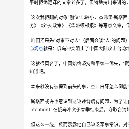
平时拒绝翻译的文章老多了，但特地拎出来讲的
 这次我拒翻的对象“咖位”比较小，杰弗里·斯塔西（Jeffrey A. Stacey），他虽然时不时给《国家利益》《外交事
务》《外交政策》《华盛顿邮报》等写点文章，
 咱们还是先“对事不对人”（后面会谈“人”的问题），看看他的新文章《西方对乌援助是否在亚洲遏制了中国？》，核
心
观点
就是：俄乌冲突阻止了中国大陆攻击台湾
 这就很莫名了，中国始终坚持和平统一优先，“武统”是最后选项。你一个外交学者要谈台湾问题，这个基本常识总该
知道吧。
 本来就没有被提到前头的事，空口白牙怎么倒能“
 斯塔西或许也意识到这论述背后有问题，为了让自己逻辑自洽，声称中国大陆有充分的意图（had every 
intention）在俄乌冲突于春季结束后，夺取台
 但这么一绕，反而暴露他自己缺乏军事常识。对于台湾这么大的岛，军事行动要有充分的动员和准备，他从哪里见