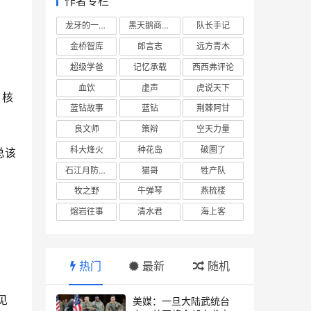
作者专栏
龙牙的一座山
黑天鹅商业情报站
队长手记
金桥智库
郎言志
远方青木
超级学爸
记忆承载
西西弗评论
血饮
虚声
虎说天下
蓝钻故事
蓝钻
荆棘阿甘
良文师
策辩
空天力量
科大烽火
种花岛
破圈了
石江月防务观察
猫哥
牲产队
牧之野
牛弹琴
燕梳楼
熔岩往事
清水君
海上客
热门
最新
随机
美媒：一旦大陆武统台