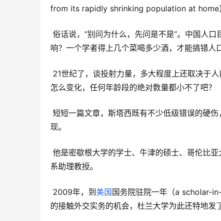
from its rapidly shrinking population at ho
 俗话说，“别问为什么，先问是不是”。中国人口目前是增速趋缓，但还没有减少，更谈不上迅速减少，何来“已经”影
响？一个学者得上几个菜喝多少酒，才能搞错人
 21世纪了，谈投射力量，多大程度上还取决于人口？就算谈人口，是谈人口结构，还是谈绝对数量？中国人口不管
怎么变化，任何年龄段的绝对数量都小不了吧？
 短短一篇文章，斯塔西既有不少低级错误的硬伤，也有“无中生有”的故意炒作。但看他的履历，“理应”有更好的表
现。
 他是密歇根大学的学士、牛津的硕士、哥伦比亚大学的博士，进入学术圈子，是在杜兰大学担任政治科学与国际关
系助理教授。
 2009年，到
美国
国务院驻院一年（a scholar-in-re
的接触外交实务的机会，杜兰大学为此还特地发