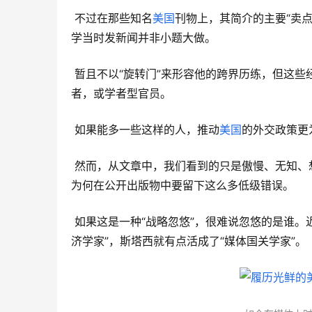
 不过在那些知名
美国
刊物上，其简介的主要“卖点
学当时发新闻并非小题大做。
 暂且不以“旋转门”来形容他的跨界历练，但这些经历本来很有希望打造一个既懂学术，又理解真实世界的中青年学
者，或学者型官员。
 如果能多一些这样的人，推动
美国
的外交政策更
 然而，从文章中，我们看到的只是傲慢、无知、想当然。或许他在内部报告里，提供的都是“真知灼见”，但无法理解
为何在公开出版物中要留下这么多低级错误。
 如果这是一种“战略忽悠”，很难说忽悠的是谁。近几年，中国网友把某些成天赶着热点胡说八道的人，称为“媒体经
济学家”，斯塔西就有点活成了“媒体国关学家”。