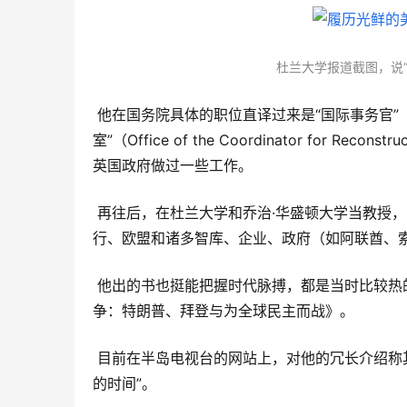
杜兰大学报道截图，说
 他在国务院具体的职位直译过来是“国际事务官”（International Engagement Officer），在“重建与稳定协调员办公
室”（Office of the Coordinator for Re
英国政府做过一些工作。
 再往后，在杜兰大学和乔治·华盛顿大学当教授
行、欧盟和诸多智库、企业、政府（如阿联酋、
 他出的书也挺能把握时代脉搏，都是当时比较热的议题，比如《整合欧洲》《东方崛起，西方末日？》《全域战
争：特朗普、拜登与为全球民主而战》。
 目前在半岛电视台的网站上，对他的冗长介绍称其“在近20年的职业生涯中，在政府、学术圈和私营领域花了同样多
的时间”。