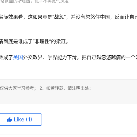
时常露面的斯塔西，似乎不再意气风发
实际效果看，这如果真是“战忽”，并没有忽悠住中国，反而让自
清到底是谁成了“非理性”的染缸。
地成了
美国
外交政界、学界能力下滑，把自己越忽悠越瘸的一个
仅供大家学习参考； 2、如若转载，请注明出处：
Like
(1)