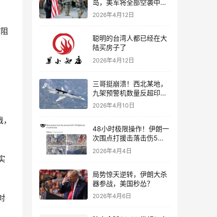
岛，美军将全部空袭中
国，解放军敢开战吗？
2026年4月12日
聪明的台湾人都已经在大
陆买房子了
2026年4月12日
三哥挺崩溃！西北某地，
九架预警机数量反超印度
一国总数
2026年4月10日
48小时极限操作！伊朗一
次围点打援击落击伤5架
美军机
2026年4月4日
局势惊天逆转，伊朗大杀
器参战，美国秒怂？
2026年4月6日