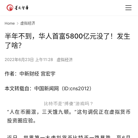
Home
虚拟经济
半年不到，华人首富5800亿元没了！发生
了啥？
2022年6月23日 上午11:28
虚拟经济
作者：中新财经 宫宏宇
本文转载自：中国新闻网（ID:cns2012）
比特币是“搏傻”游戏吗？
“人在币圈混，三天饿九顿。”这句调侃正在虚拟货币
投资圈应验。
近日，世界第一大虚拟货币比特币一路暴跌，至6月