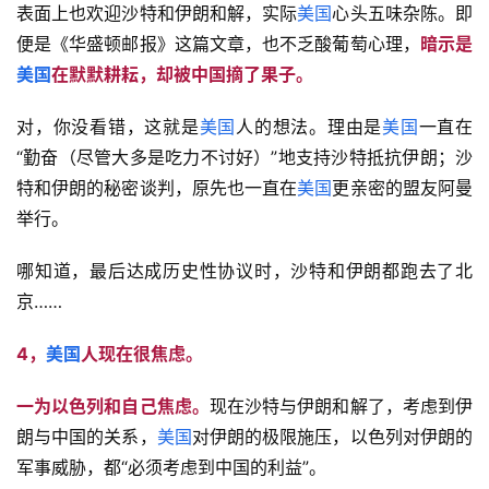
表面上也欢迎沙特和伊朗和解，实际
美国
心头五味杂陈。即
便是《华盛顿邮报》这篇文章，也不乏酸葡萄心理，
暗示是
美国
在默默耕耘，却被中国摘了果子。
对，你没看错，这就是
美国
人的想法。理由是
美国
一直在
“勤奋（尽管大多是吃力不讨好）”地支持沙特抵抗伊朗；沙
特和伊朗的秘密谈判，原先也一直在
美国
更亲密的盟友阿曼
举行。
哪知道，最后达成历史性协议时，沙特和伊朗都跑去了北
京……
4，
美国
人现在很焦虑。
一为以色列和自己焦虑。
现在沙特与伊朗和解了，考虑到伊
朗与中国的关系，
美国
对伊朗的极限施压，以色列对伊朗的
军事威胁，都“必须考虑到中国的利益”。