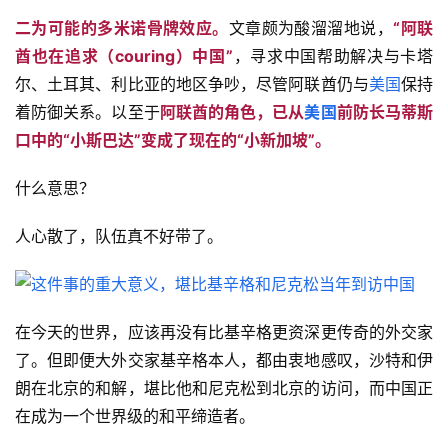
二为可能的多米诺骨牌效应。
文章颇为酸溜溜地说，
“阿联
酋也在追求（couring）中国”
，寻求中国帮助解决与卡塔
尔、土耳其、利比亚的地区争吵，尽管阿联酋仍与
美国
保持
着防御关系。以至于
阿联酋的角色，已从
美国
前防长马蒂斯
口中的“小斯巴达”变成了现在的“小新加坡”。
什么意思？
人心散了，队伍真不好带了。
在今天的世界，应该再没有比基辛格更资深更传奇的外交家
了。但即便大外交家基辛格本人，都由衷地感叹，沙特和伊
朗在北京的和解，堪比他和尼克松到北京的访问，而中国正
在成为一个世界级的和平缔造者。