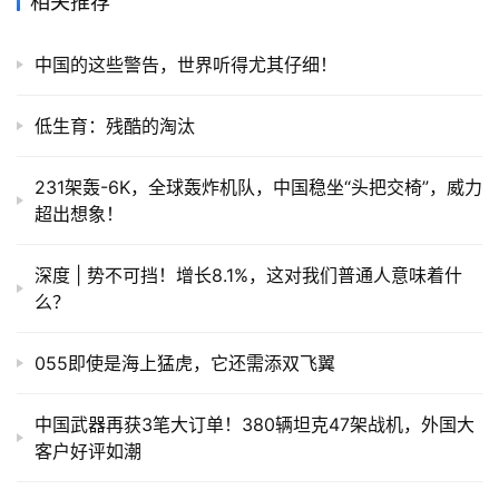
相关推荐
中国的这些警告，世界听得尤其仔细！
低生育：残酷的淘汰
231架轰-6K，全球轰炸机队，中国稳坐“头把交椅”，威力
超出想象！
深度 | 势不可挡！增长8.1%，这对我们普通人意味着什
么？
055即使是海上猛虎，它还需添双飞翼
中国武器再获3笔大订单！380辆坦克47架战机，外国大
客户好评如潮