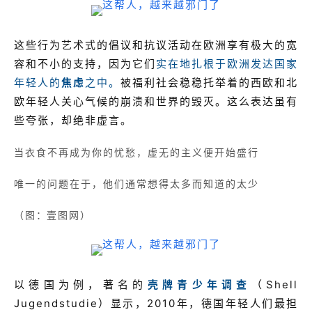
这些行为艺术式的倡议和抗议活动在欧洲享有极大的宽
容和不小的支持，因为它们
实在地扎根于欧洲发达国家
年轻人的
焦虑
之中。
被福利社会稳稳托举着的西欧和北
欧年轻人关心气候的崩溃和世界的毁灭。这么表达虽有
些夸张，却绝非虚言。
当衣食不再成为你的忧愁，虚无的
主义便开始盛行
唯一的问题在于，他们通常想得太多而知道的太少
（图：壹图网）
以德国为例，著名的
壳牌青少年调查
（Shell
Jugendstudie）显示，2010年，德国年轻人们最担