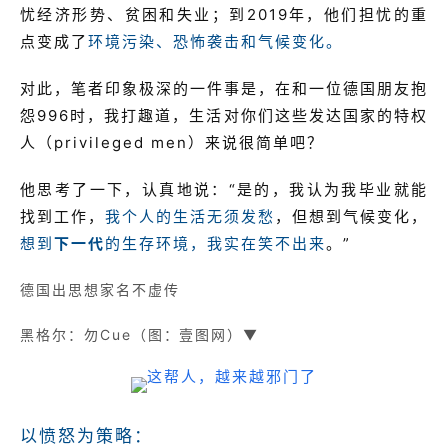
忧经济形势、贫困和失业；到2019年，他们担忧的重
点变成了
环境污染、恐怖袭击和气候变化。
对此，笔者印象极深的一件事是，在和一位德国朋友抱
怨996时，我打趣道，生活对你们这些发达国家的特权
人（privileged men）来说很简单吧？
他思考了一下，认真地说：“是的，我认为我毕业就能
找到工作，
我个人的生活无须发愁
，但想到气候变化，
想到
下一代
的生存环境，我实在笑不出来
。”
德国出思想家名不虚传
黑格尔：勿Cue
（图：壹图网）▼
以愤怒为策略：