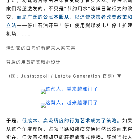
于是，劝说的对象由决策者变成了普罗大众。环保活动
家们希望激发的，不只是“节约用水”这样日常行为的改
变，
而是广泛的公民
不服从
，以迫使决策者改变政策和
立法
——停止石油开采！停止使用燃煤发电！停止扩建
机场！……
活动家的口号们看起来人畜无害
背后的用意确实精心设计
（图：Juststopoil / Letzte Generation 官网）▼
于是，
低成本、高吸睛度的
行为艺术
成为了策略。
如果
从这个角度理解，占领马路和瘫痪交通固然比泼画来得
实在，但泼画视频却更能获得病毒式传播。既然当代人