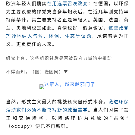
欧洲年轻人们确实
在用选票召唤改变
：在德国，以环保
为主要议题的绿党充当多年炮灰后，在近几年则支持率
持续攀升，其主要支持者正是年轻人。英国、法国、荷
兰、奥地利也是如此。真情也好，假意也罢，
这些政党
巧妙地纳入气候、环保、生态等议题
，承诺着更为正
义、更负责任的未来。
绿党上台，这些组织背后是否被政府力量暗中推动
不得而知，（
图：壹图网）▼
当然，形式主义最大的挑战还来自形式本身。
激进环保
活动家们必须不断书写新的
政治美学
。当人们习惯了罢
工和交通堵塞，以堵路爬桥为意象的“占领”
（occupy）便已不再新鲜。