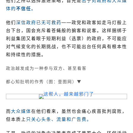
他们之所以选择激进策略，首先是
出于对政府和大众媒
体的
不信任
。
他们
深信政府已无可救药
——政党和政客如走马灯般上
台下台，国会充斥着苍蝇般的掮客和说客。这样捆绑于
利益集团又着眼于短期利益（选票）的政府，不可能应
对气候变化的长期挑战，也不可能出台任何具有根本性
和持续性的措施。
政治越发成为一种参与双方、
甚至看客
都心知肚明的作秀
（图：壹图网）▼
而
大众媒体
在他们看来，虽然也会痛心疾首批判腐败，
但本质上
只关心头条、流量和广告费。