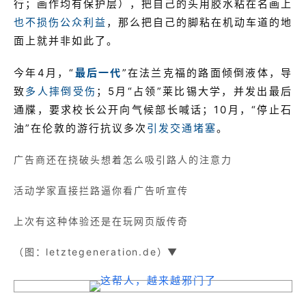
行；画作均有保护层），把自己的头用胶水粘在名画上
也不损伤公众利益
，那么把自己的脚粘在机动车道的地
面上就并非如此了。
今年4月，“
最后一代
”在法兰克福的路面倾倒液体，导
致
多人摔倒受伤
；5月“占领”莱比锡大学，并发出最后
通牒，要求校长公开向气候部长喊话；10月，“停止石
油”在伦敦的游行抗议多次
引发交通堵塞
。
广告商还在挠破头想着怎么吸引路人的注意力
活动学家直接拦路逼你看广告听宣传
上次有这种体验还是在玩网页版传奇
（图：letztegeneration.de）▼