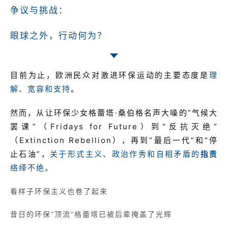
争议与挑战：
眼球之外，行动何为？
目前为止，欧洲民众对激进环保运动的主要态度是
理
解、宽容和支持
。
然而，从让环保少女格蕾塔·桑伯格名声大噪的“气候大
罢课”（Fridays for Future）到“反抗灭绝”
（Extinction Rebellion），再到“最后一代”和“停
止石油”，
关于形式主义、政治作秀和自相矛盾的
指责
络绎不绝。
看样子环保主义也卷了起来
昔日的环保“顶流”格蕾塔已被后辈掩盖了光辉