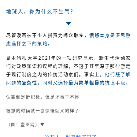
地球人，你为什么不生气？
尽管泼画被不少人指责为哗众取宠，
愤怒
本身是深思熟
虑选择之下的策略。
哥本哈根大学2021年的一项研究显示，新生代活动家
们对政策知识和议程的理解，不逊于甚至深于那些游走
于现行制度之内的传统活动家们。事实上，
他们既了解
问题的
复杂性
，同时又选择最为
简单粗暴
的抗议手段。
认罪倒是挺积极，但是坏事干不停
被抓的时候就一副慷慨就义的样子
（图：壹图网）▼