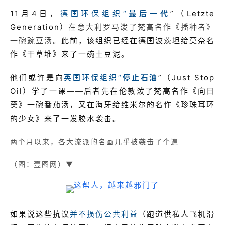
11月4日，
德国环保组织“
最后一代
”（Letzte
Generation）
在意大利罗马泼了梵高名作《播种者》
一碗豌豆汤。
此前，该组织已经在德国波茨坦给莫奈名
作《干草堆》来了一碗土豆泥。
他们或许是向
英国环保组织“
停
止石油
”（Just Stop
Oil）学了一课——后者先在伦敦泼了梵高名作《向日
葵》一碗番茄汤，又在海牙给维米尔的名作《珍珠耳环
的少女》来了一发胶水袭击。
两个月以来，各大流派的名画几乎被袭击了个遍
（图：壹图网）▼
如果说这些抗议
并不损伤公共利益
（跑道供私人飞机滑