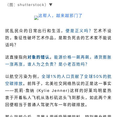
（图：shutterstock）▼
扰乱民众的日常出行和生活，
便是正义吗？
艺术不设
防，象征性破坏艺术作品，是欺负死去的艺术家不能说
话吗？
这直接指向
对象的错认
。
能源价格一飙再飙，通货膨胀
一涨再涨，谁人为之负责？是小老百姓吗？
以航空污染为例，
全球1%的人口贡献了全球50%的航
空碳排放
。前阵子，北美社交网络热议的正是这一事实
——凯莉·詹纳 (Kylie Jenner)这样的好莱坞明星热
衷于开着私人飞机从洛杉矶这头飞到那头，如此两个来
回便相当于普通人驾驶汽车一年的碳排放。
那么
限塑令
后，寻常人用纸吸管喝饮料，特别是女性用