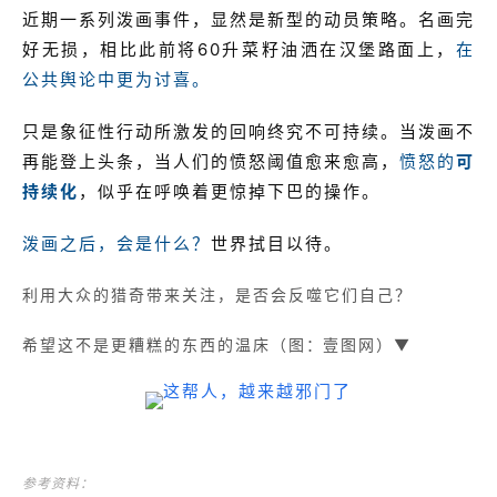
近期一系列泼画事件，显然是新型的动员策略。名画完
好无损，相比此前将60升菜籽油洒在汉堡路面上，
在
公共舆论中更为讨喜。
只是象征性行动所激发的回响终究不可持续。当泼画不
再能登上头条，当人们的愤怒阈值愈来愈高，
愤怒的
可
持续化
，似乎在呼唤着更惊掉下巴的操作。
泼画之后，会是什么？
世界拭目以待。
利用大众的猎奇带来关注，是否会反噬它们自己？
希望这不是更糟糕的东西的温床
（图：壹图网）▼
参考资料：