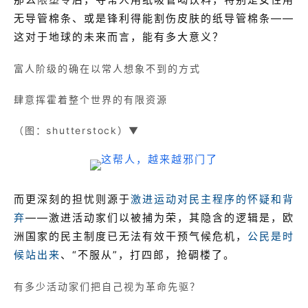
无导管棉条、或是锋利得能割伤皮肤的纸导管棉条——
这对于地球的未来而言，能有多大意义？
富人阶级的确在以常人想象不到的方式
肆意挥霍着整个世界的有限资源
（图：shutterstock）▼
而更深刻的担忧则源于
激进运动对民主程序的怀疑和背
弃
——激进活动家们以被捕为荣，其隐含的逻辑是，欧
洲国家的民主制度已无法有效干预气候危机，
公民是时
候站出来
、“不服从”，打四郎，抢碉楼了。
有多少活动家们把自己视为革命先驱？