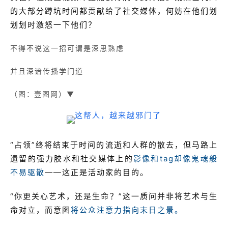
的大部分蹲坑时间都贡献给了社交媒体，何妨在他们划
划划时激怒一下他们？
不得不说这一招可谓是深思熟虑
并且深谙传播学门道
（图：壹图网）▼
“占领”终将结束于时间的流逝和人群的散去，但马路上
遗留的强力胶水和社交媒体上的
影像和tag却像鬼魂般
不易驱散
——这正是活动家的目的。
“你更关心艺术，还是生命？”这一质问并非将艺术与生
命对立，而意图
将公众注意力指向末日之景。