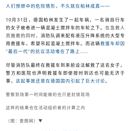
人们预想中的危险情形，不久就在柏林成真——
10月31日，德国柏林发生了一起车祸，一名骑自行车
的女子被卷进一辆混凝土搅拌车的车轮之下。
在急救人
员施救的同时，
消防队调来配有液压升降系统的大型专
用救援车，希望吊起混凝土搅拌车。而这辆
救援车却因
“最后一代”的抗议活动堵在了路上……
尽管消防队最终在救援车到来前设法解救了这名女子，
警方和医院也声明救援车即使按时到达也可能无济于
事，
这起事故还是在德国国内引起了巨大讨论。
警察到场第一时间能做的也只是封锁现场
这样的结果也在活动组织者的计算之内
（图：壹图网）▼