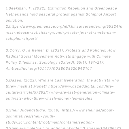
1.Beekman, T. (2022). Extinction Rebellion and Greenpeace
Netherlands hold peaceful protest against Schiphol Airport
pollution,
2.https://www.greenpeace.org/nl/klimaatverandering/55324/p
ress-release-activists-ground-private-jets-at-amsterdam-
schiphol-airport/
3.Corry, O., & Reiner, D. (2021). Protests and Policies: How
Radical Social Movement Activists Engage with Climate
Policy Dilemmas. Sociology (Oxford), 55(1), 197–217.
4.https://doi.org/10.1177/0038038520943107
5.Dazed. (2022). Who are Last Generation, the activists who
threw mash at Monet? https://www.dazeddigital.com/life-
culture/article/57292/1/who-are-last-generation-climate-
activists-who-threw-mash-monet-les-meules
6.Shell Jugendstudie. (2019). https://www.shell.de/about-
us/initiatives/shell-youth-
study/_jcr_content/root/main/containersection-
0/simple/simple/call_to_action/links/item0.stream/164266573