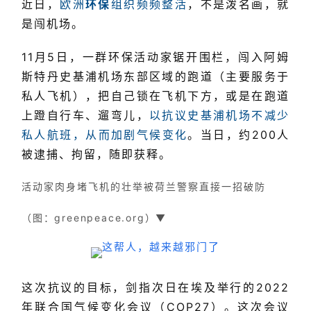
近日，
欧洲
环保
组织频频整活
，不是泼名画，就
是闯机场。
11月5日，一群环保活动家锯开围栏，闯入阿姆
斯特丹史基浦机场东部区域的跑道（主要服务于
私人飞机），把自己锁在飞机下方，或是在跑道
上蹬自行车、遛弯儿，
以抗议史基浦机场不减少
私人航班，从而加剧气候变化
。当日，约200人
被逮捕、拘留，随即获释。
活动家肉身堵飞机的壮举被
荷兰警察直接一招破防
（图：greenpeace.org）▼
这次抗议的目标，剑指次日在埃及举行的2022
年联合国气候变化会议（COP27）。这次会议