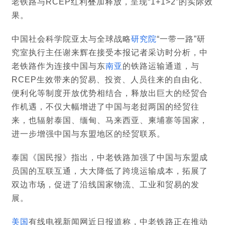
老铁路与RCEP红利叠加释放，呈现“1+1>2”的实际效
果。
中国社会科学院亚太与全球战略
研究院
“一带一路”研
究室执行主任谢来辉在接受本报记者采访时分析，中
老铁路作为连接中国与东
南亚
的铁路运输通道，与
RCEP生效带来的贸易、投资、人员往来的自由化、
便利化等制度开放优势相结合，释放出巨大的经贸合
作机遇，不仅大幅增进了中国与老挝两国的经贸往
来，也辐射泰国、缅甸、马来西亚、柬埔寨等国家，
进一步增强中国与东盟地区的经贸联系。
泰国《国民报》指出，中老铁路加强了中国与东盟成
员国的互联互通，大大降低了跨境运输成本，拓展了
双边市场，促进了沿线国家物流、工业和贸易的发
展。
美国
有线电视新闻网近日报道称，中老铁路正在推动