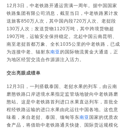
12月3日，中老铁路开通运营满一周年。据中国国家
铁路集团有限公司消息，截至当日，中老铁路累计发
送旅客850万人次，其中国内段720万人次、老挝段
130万人次；发送货物1120万吨，其中跨境货物超
190万吨，运输安全保持稳定。北起中国云南昆明、
南至老挝首都万象、全长1035公里的中老铁路，已成
为连接中老、辐射东
南亚
的国际物流黄金大通道，正
为地区经贸交流合作源源注入活力。
交出亮眼成绩单
12月3日，一列搭载泰国、老挝水果的列车，由云南
磨憨铁路口岸进境水果指定监管场地驶向中老铁路磨
憨站。这是中老铁路首列进口水果直达列车，首批全
程经铁路运输的进口水果由此运往中国各地。这也意
味着，来自老挝、泰国、缅甸等东
南亚
国家的优质农
食产品，将借助中老铁路通关快捷、国际货运规模化