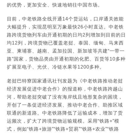
的优势，更加安全、快速地销往中国市场。
目前，中老铁路全线开通14个货运站，口岸通关效能
大幅提升，实现昆明至万象最快26小时直达。中老铁
路跨境货物列车由开通初期的日均2列增加到目前的日
均12列，跨境货物已覆盖老挝、泰国、缅甸、马来西
亚、柬埔寨、越南、孟加拉国、新加坡等共建“一带一
路”国家，货物品类由开通初期的化肥、百货等10多种
扩展至电子、光伏、冷链水果等1200多种。
老挝巴特寮国家通讯社刊发题为《中老铁路推动老挝
经济发展促进中老合作》的报道称，中老铁路跨越山
河，帮助老挝突破了没有海岸线且地形复杂的困境，
开创了一条促进经济发展、推动中老合作、助推区域
联通的新道路。中老铁路降低了运输成本，增加了货
运频次，扩大了跨境货物运输规模。采用“铁路+”模
式，例如“铁路+旅游”“铁路+贸易”“铁路+农业”“铁路