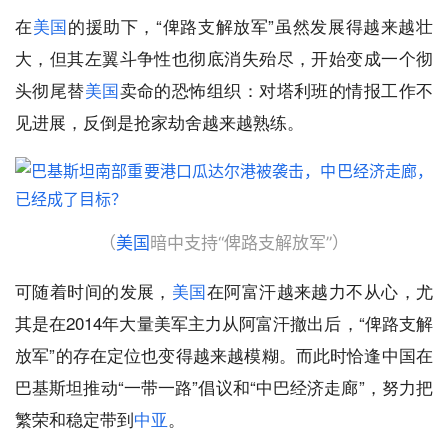
在
美国
的援助下，“俾路支解放军”虽然发展得越来越壮
大，但其左翼斗争性也彻底消失殆尽，开始变成一个彻
头彻尾替
美国
卖命的恐怖组织：对塔利班的情报工作不
见进展，反倒是抢家劫舍越来越熟练。
（
美国
暗中支持“俾路支解放军”）
可随着时间的发展，
美国
在阿富汗越来越力不从心，尤
其是在2014年大量美军主力从阿富汗撤出后，“俾路支解
放军”的存在定位也变得越来越模糊。而此时恰逢中国在
巴基斯坦推动“一带一路”倡议和“中巴经济走廊”，努力把
繁荣和稳定带到
中亚
。