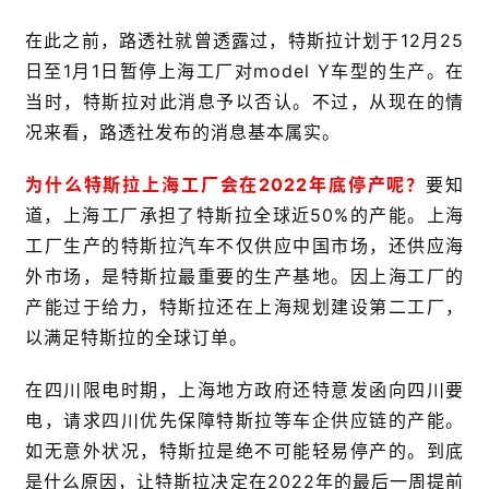
在此之前，路透社就曾透露过，特斯拉计划于12月25
日至1月1日暂停上海工厂对model Y车型的生产。在
当时，特斯拉对此消息予以否认。不过，从现在的情
况来看，路透社发布的消息基本属实。
为什么特斯拉上海工厂会在2022年底停产呢？
要知
道，上海工厂承担了特斯拉全球近50%的产能。上海
工厂生产的特斯拉汽车不仅供应中国市场，还供应海
外市场，是特斯拉最重要的生产基地。因上海工厂的
产能过于给力，特斯拉还在上海规划建设第二工厂，
以满足特斯拉的全球订单。
在四川限电时期，上海地方政府还特意发函向四川要
电，请求四川优先保障特斯拉等车企供应链的产能。
如无意外状况，特斯拉是绝不可能轻易停产的。到底
是什么原因，让特斯拉决定在2022年的最后一周提前