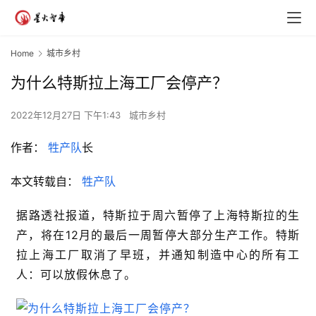
Home
城市乡村
为什么特斯拉上海工厂会停产？
2022年12月27日 下午1:43
城市乡村
作者：
牲产队
长
本文转载自：
牲产队
据路透社报道，特斯拉于周六暂停了上海特斯拉的生
产，将在12月的最后一周暂停大部分生产工作。特斯
拉上海工厂取消了早班，并通知制造中心的所有工
人：可以放假休息了。