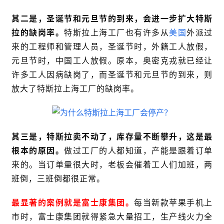
其二是，圣诞节和元旦节的到来，会进一步扩大特斯
拉的缺岗率。
特斯拉上海工厂也有许多从
美国
外派过
来的工程师和管理人员，圣诞节时，外籍工人放假，
元旦节时，中国工人放假。原本，奥密克戎就已经让
许多工人因病缺岗了，而圣诞节和元旦节的到来，则
放大了特斯拉上海工厂的缺岗率。
其三是，特斯拉卖不动了，库存量不断攀升，这是最
根本的原因。
做过工厂的人都知道，产能是跟着订单
来的。当订单量很大时，老板会催着工人们加班，两
班倒，三班倒都很正常。
最显著的案例就是富士康集团。
每当新款苹果手机上
市时，富士康集团就得紧急大量招工，生产线火力全