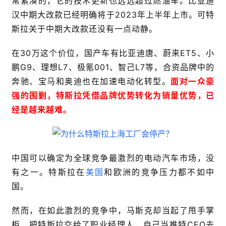
常紧凑的，它的技术更新也远远超过燃油车。比亚迪
汉中期大改款已经明确将于2023年上半年上市。可特
斯拉关于中期大改款还没有一点动静。
在30万这个价位，国产车有比亚迪唐、蔚来ET5、小
鹏G9、理想L7、极氪001、智己L7等，合资品牌中的
奔驰、宝马和奥迪也在加速电动化转型。
面对一众豪
强的围剿，特斯拉凭借品牌优势转化为销量优势，已
经是越来越难。
中国可以确定为全球竞争最激烈的电动汽车市场，没
有之一。特斯拉在
美国
和欧洲的竞争压力都不如中
国。
然而，在如此激烈的竞争中，马斯克却当起了甩手掌
柜，把特斯拉交给了职业经理人，自己当推特CEO去