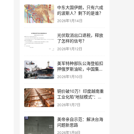
中东大国伊朗，只有六成
的波斯人？剩下的是谁？
2026年1月14日
光伏取消出口退税，释放
了怎样的信号？
2026年1月12日
美军特种部队公海登船扣
押俄罗斯油轮，中国集装
箱武装船早有准备？
2026年1月10日
铜价破10万！印度越南重
工业化陷“地狱模式”：中
国当年抄底的历史红利，
2026年1月7日
再也复刻不了
美帝亲自示范：解决台海
问题新思路
2026年1月9日