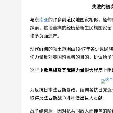
失败的初
与东
南亚
的许多前殖民地国家相似，缅甸
蹂躏，这段苦痛的经历给新生民族国家留
诸多负面遗产。
现代缅甸的领土范围由1947年各少数民
切力量反对英国殖民者的目的，协议给予
这些
少数民族及其武装力量
很大程度上阻
为反抗日本法西斯暴政，缅甸各抗日党派
取得反法西斯战争胜利做出巨大贡献。
战争结束后，因对抗共同敌人而掩盖的阶