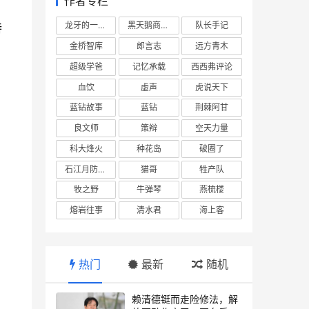
作者专栏
龙牙的一座山
黑天鹅商业情报站
队长手记
特
金桥智库
郎言志
远方青木
超级学爸
记忆承载
西西弗评论
血饮
虚声
虎说天下
蓝钻故事
蓝钻
荆棘阿甘
良文师
策辩
空天力量
科大烽火
种花岛
破圈了
石江月防务观察
猫哥
牲产队
牧之野
牛弹琴
燕梳楼
熔岩往事
清水君
海上客
热门
最新
随机
赖清德铤而走险修法，解