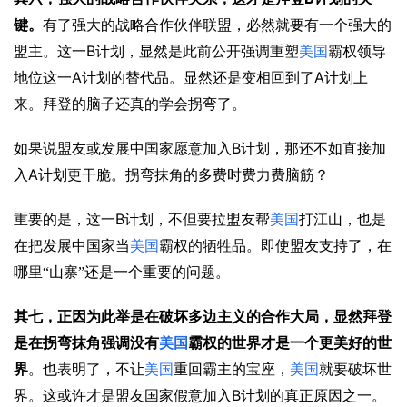
键。
有了强大的战略合作伙伴联盟，必然就要有一个强大的
B
盟主。这一
计划，显然是此前公开强调重塑
美国
霸权领导
A
A
地位这一
计划的替代品。显然还是变相回到了
计划上
来。拜登的脑子还真的学会拐弯了。
B
如果说盟友或发展中国家愿意加入
计划，那还不如直接加
A
入
计划更干脆。拐弯抹角的多费时费力费脑筋？
B
重要的是，这一
计划，不但要拉盟友帮
美国
打江山，也是
在把发展中国家当
美国
霸权的牺牲品。即使盟友支持了，在
哪里“山寨”还是一个重要的问题。
其七，正因为此举是在破坏多边主义的合作大局，显然拜登
是在拐弯抹角强调没有
美国
霸权的世界才是一个更美好的世
界
。也表明了，不让
美国
重回霸主的宝座，
美国
就要破坏世
B
界。这或许才是盟友国家假意加入
计划的真正原因之一。