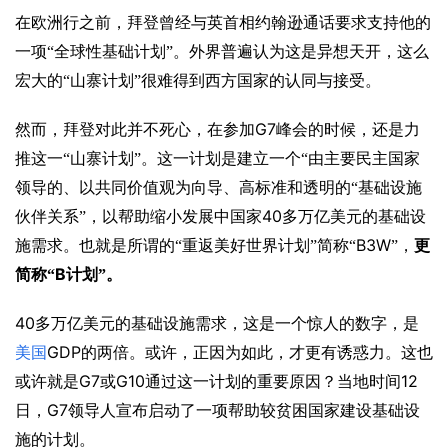
在欧洲行之前，拜登曾经与英首相约翰逊通话要求支持他的
一项“全球性基础计划”。外界普遍认为这是异想天开，这么
宏大的“山寨计划”很难得到西方国家的认同与接受。
G7
然而，拜登对此并不死心，在参加
峰会的时候，还是力
推这一“山寨计划”。这一计划是建立一个“由主要民主国家
领导的、以共同价值观为向导、高标准和透明的“基础设施
40
伙伴关系”，以帮助缩小发展中国家
多万亿美元的基础设
B3W
施需求。也就是所谓的“重返美好世界计划”简称“
”，
更
B
简称“
计划”。
40
多万亿美元的基础设施需求，这是一个惊人的数字，是
GDP
美国
的两倍。或许，正因为如此，才更有诱惑力。这也
G7
G10
12
或许就是
或
通过这一计划的重要原因？当地时间
G7
日，
领导人宣布启动了一项帮助较贫困国家建设基础设
施的计划。