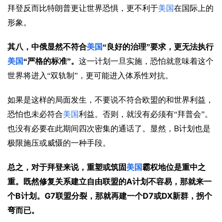
拜登反而比特朗普更让世界恐惧，更不利于
美国
在国际上的
形象。
其八，中俄显然不符合
美国
“良好的治理”要求，更无法执行
美国
“严格的标准”。
这一计划一旦实施，恐怕就意味着这个
世界将进入“双轨制”，更可能进入体系性对抗。
如果是这样的局面发生，不要说不符合欧盟的和世界利益，
恐怕也未必符合
美国
利益。否则，就没有必须有“拜普会”。
B
也没有必要在此期间四次密集的通话了。显然，
计划也是
极限施压或威慑的一种手段。
总之，对于拜登来说，重塑或筑固
美国
霸权地位是重中之
A
重。既然修复关系建立自由联盟的
计划不容易，那就来一
B
G7
D7
DX
个
计划。
联盟分裂，那就再建一个
或
新群，拐个
弯而已。