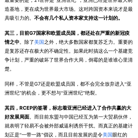
21
最重要的是，
世界是“亚洲世纪”，亚洲已经是世界最大制
造基地，更在成为世界最大市场。这对跨国资本来说才是最
具吸引力的。
不会有几个私人资本家支持这一计划的。
G7
其三，目前
国家和欧盟成员国，都还处在严重的新冠疫
情之中
。除了
美国
之外，绝大多数国家都复苏乏力。重要的
是复苏还存在极大的不确定性。如果此时搞这么一个基建竞
争计划，严重的破坏了世界合作大局，倒霉的是谁谁心里清
楚。
G7
同样，不管是
还是欧盟成员国，都不会完全放弃进入“亚
洲世纪”的机会，更不想与“亚洲世纪”绝裂。
RCEP
其四，
的签署，标志着亚洲已经进入了合作共赢的大
好发展局面
。而目前东盟与中国已经互为第一大贸易伙伴，
就表明了轻易不会被外部威逼利诱所干扰。而真正的基建计
划正是“一带一路”倡议，而且目前发展的是令
美国
眼红的