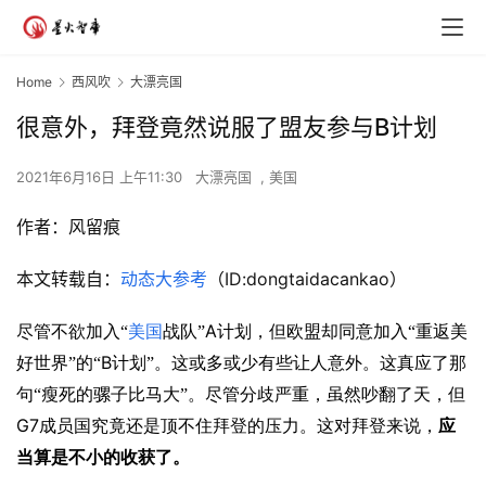
Home
西风吹
大漂亮国
很意外，拜登竟然说服了盟友参与B计划
2021年6月16日 上午11:30
大漂亮国
,
美国
作者：风留痕
本文转载自：
动态大参考
（ID:dongtaidacankao）
A
尽管不欲加入“
美国
战队”
计划，但欧盟却同意加入“重返美
B
好世界”的“
计划”。这或多或少有些让人意外。这真应了那
句“瘦死的骡子比马大”。尽管分歧严重，虽然吵翻了天，但
G7
成员国究竟还是顶不住拜登的压力。这对拜登来说，
应
当算是不小的收获了。