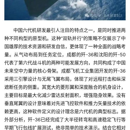
      中国六代机研发最引人注目的特点之一，是同时推进两
种不同构型的原型机。这种”双轨并行”的策略不仅展示了中
国雄厚的技术资源和研发自信，更体现了一种全面的战略考
量。从气动布局到任务定位，成都的歼-36和沈阳的歼-50
代表了第六代战斗机的两种可能发展方向，共同构成了中国
未来空中力量的核心骨架。成都飞机工业集团开发的歼-36
采用三引擎设计与无尾飞翼布局，体现了对远程打击和纵深
遮断任务的侧重。其宽大的菱形翼和深度融合的机身设计，
主要目标是最大化减少雷达反射面积，增强隐身效果。没有
垂直尾翼的设计意味着对先进飞控软件和推力矢量技术的依
赖更高，这种软件定义的设计理念是六代机的典型标志。据
外部分析，歼-36已经完成了大半径转弯和高速稳定飞行等
早期飞行包线扩展测试，绝非简单的技术演示。结合它相对