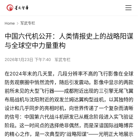
Home
军武专栏
中国六代机公开：人类情报史上的战略阳谋
与全球空中力量重构
2026年1月23日 下午7:40
军武专栏
在2024年末的几天里，几段分辨率不高的飞行影像在全球
防务观察圈中悄然流传，随后引发震动。影像中显示的两款
前所未见的大型飞行器——成都附近出现的三引擎无尾飞翼
布局战机与沈阳附近的双发兰姆达翼构型战机，以其独特的
设计和几乎同步的亮相时机，向世界传递了一个复杂而清晰
的信号：中国第六代战斗机研发已从概念阶段进入实飞验证
阶段。这一时间点的选择绝非偶然，而是深谙国际战略博弈
的精心之作，是一次典型的”战略阳谋”——光明正大地展示