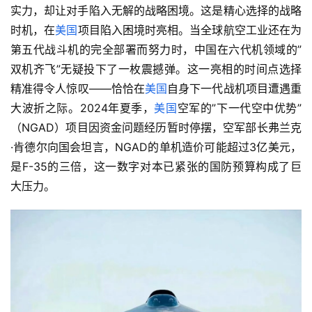
实力，却让对手陷入无解的战略困境。这是精心选择的战略
时机，在
美国
项目陷入困境时亮相。当全球航空工业还在为
第五代战斗机的完全部署而努力时，中国在六代机领域的”
双机齐飞”无疑投下了一枚震撼弹。这一亮相的时间点选择
精准得令人惊叹——恰恰在
美国
自身下一代战机项目遭遇重
大波折之际。2024年夏季，
美国
空军的”下一代空中优势”
（NGAD）项目因资金问题经历暂时停摆，空军部长弗兰克
·肯德尔向国会坦言，NGAD的单机造价可能超过3亿美元，
是F-35的三倍，这一数字对本已紧张的国防预算构成了巨
大压力。