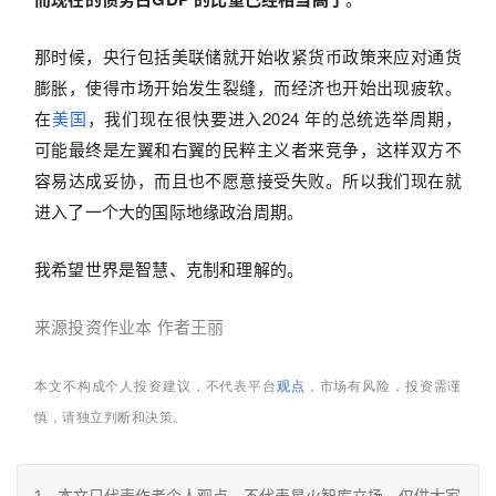
那时候，央行包括美联储就开始收紧货币政策来应对通货
膨胀，使得市场开始发生裂缝，而经济也开始出现疲软。
在
美国
，我们现在很快要进入2024 年的总统选举周期，
可能最终是左翼和右翼的民粹主义者来竞争，这样双方不
容易达成妥协，而且也不愿意接受失败。所以我们现在就
进入了一个大的国际地缘政治周期。
我希望世界是智慧、克制和理解的。
来源投资作业本
作者
王丽
本文不构成个人投资建议，不代表平台
观点
，市场有风险，投资需谨
慎，请独立判断和决策。
1、本文只代表作者个人观点，不代表星火智库立场，仅供大家