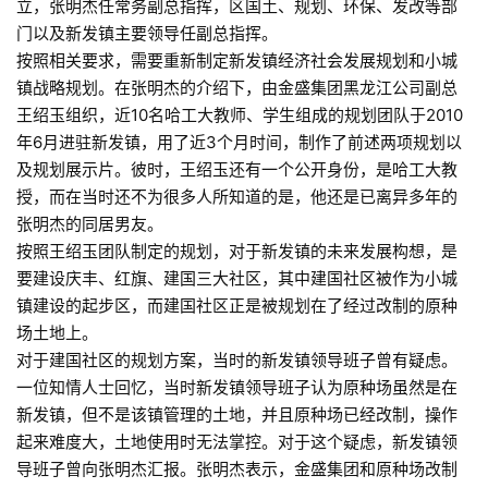
立，张明杰任常务副总指挥，区国土、规划、环保、发改等部
门以及新发镇主要领导任副总指挥。
按照相关要求，需要重新制定新发镇经济社会发展规划和小城
镇战略规划。在张明杰的介绍下，由金盛集团黑龙江公司副总
王绍玉组织，近10名哈工大教师、学生组成的规划团队于2010
年6月进驻新发镇，用了近3个月时间，制作了前述两项规划以
及规划展示片。彼时，王绍玉还有一个公开身份，是哈工大教
授，而在当时还不为很多人所知道的是，他还是已离异多年的
张明杰的同居男友。
按照王绍玉团队制定的规划，对于新发镇的未来发展构想，是
要建设庆丰、红旗、建国三大社区，其中建国社区被作为小城
镇建设的起步区，而建国社区正是被规划在了经过改制的原种
场土地上。
对于建国社区的规划方案，当时的新发镇领导班子曾有疑虑。
一位知情人士回忆，当时新发镇领导班子认为原种场虽然是在
新发镇，但不是该镇管理的土地，并且原种场已经改制，操作
起来难度大，土地使用时无法掌控。对于这个疑虑，新发镇领
导班子曾向张明杰汇报。张明杰表示，金盛集团和原种场改制