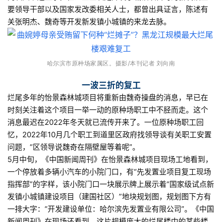
要领导干部以及国家发改委相关人士，都曾出具证言，陈述有
关张明杰、魏奇等开发新发镇小城镇的来龙去脉。
哈尔滨市原种场家属区。
摄影/本刊记者 刘向南
一波三折的复工
烂尾多年的怡景森林城项目将重新由魏奇操盘的消息，早已在
时刻关注着这个项目一举一动的原种场职工中不胫而走。这个
消息最迟在2022年冬天就已流传开来了。一位原种场职工回
忆，2022年10月几个职工到道里区政府找领导谈有关职工安置
问题，“区领导说魏奇在隔壁屋等着呢”。
5月中旬，《中国新闻周刊》在怡景森林城项目现场工地看到，
一个停放着多辆小汽车的小院门口，有“先发置业项目复工现场
指挥部”的字样，该小院门口一块展示牌上展示着“国家级试点新
发镇小城镇建设项目（建国社区）”地块规划图，规划图下方有
一排大字：“开发建设单位：哈尔滨先发置业有限公司”。《中国
新闻周刊》在现场还看到，这片规模庞大的烂尾楼中的某些楼