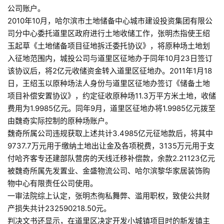
公司账户。
2010年10月，哈尔滨市土地储备中心城市建设投资集团有限公
司分中心委托道里区政府进行土地收储工作，张明杰指使王绍
玉起草《土地储备项目征地拆迁委托协议》，将原种场土地划
入征地范围内，城投公司与道里区征地办于同年10月23日签订
该协议后，将2亿元收储资金转入道里区征地办。2011年1月18
日，王绍玉以原种场法人身份与道里区征地办签订《储备土地
项目补偿安置协议》，约定征收原种场11.3万平方米土地，收储
费用为1.9985亿元。同年9月，道里区征地办将1.9985亿元拨至
由魏奇实际控制的原种场账户。
魏奇所属公司违规获取上述共计3.4985亿元征地款后，将其中
9737.7万元用于缴纳土地出让金及各项税费，3135万元用于支
付哈齐客专还建部队营房的天线迁移补偿款，余款2.21123亿元
被魏奇所属先发置业、金盛物流公司、哈尔滨黎华家居装饰购
物中心有限责任公司使用。
一审法院综上认定，张明杰徇私舞弊、滥用职权，致使公共财
产损失共计232590218.50元。
判决文书还显示，在道里区决定开发小城镇项目时的新发镇主