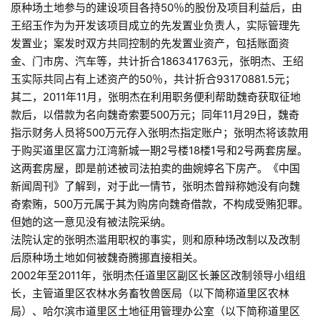
原种场土地参与的建设项目各持50％的股份及项目利益后，由
王绍玉作为为开发该项目成立的先发置业负责人，实际管理先
发置业；案发时双方共同控制的先发置业资产，包括账面资
金、门市房、汽车等，共计折合186341763元，张明杰、王绍
玉实际共同占有上述资产的50％，共计折合93170881.5元；
其二，2011年11月，张明杰在利用职务便利帮助魏奇获取征地
款后，以借款为名向魏奇索要500万元；同年11月29日，魏奇
指示财务人员将500万元存入张明杰指定账户；张明杰将该款用
于购买道里区富力江湾新城一期2号楼18楼1号和2号两套房屋。
这两套房屋，即是前述被司法拍卖的曲婉婷名下房产。《中国
新闻周刊》了解到，对于此一情节，张明杰曾辩称她没有向魏
奇索贿，500万元属于其为购房向魏奇借款，不构成受贿犯罪。
但她的这一意见没有被法院采纳。
法院认定的张明杰滥用职权的事实，则和原种场改制以及改制
后原种场土地如何被魏奇腾挪直接相关。
2002年至2011年，张明杰任道里区副区长兼区改制领导小组组
长，主管道里区农林水务畜牧兽医局（以下简称道里区农林
局）、哈尔滨市道里区土地征用管理办公室（以下简称道里区