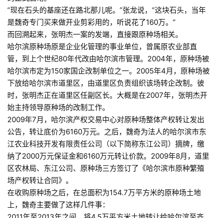
“现在石头的基座还在路北那儿呢。”张龙说，“这块石头，当年
是魏奇专门买来做开业剪彩用的，听说花了160万。”
而回溯起来，张明杰一案的发端，直接跟原种场相关。
哈尔滨原种场原是企业化管理的事业单位，曾属原农业部直
管，到上个世纪80年代改由哈尔滨市管理。2004年，原种场被
哈尔滨市定为150家国企改制单位之一。2005年4月，原种场被
下放给哈尔滨市道里区，由道里区负责组织该场转企改制。彼
时，张明杰正在道里区任副区长。大概是在2007年，张明杰开
始主持领导原种场的改制工作。
2009年7月，哈尔滨产权交易中心对原种场整体产权转让发出
公告，转让底价为6160万元。之后，魏奇为法人的哈尔滨市东
江农业科技开发有限责任公司（以下简称东江公司）摘牌，缴
纳了2000万元保证金和6160万元转让价款。2009年8月，道里
区农林局、东江公司、原种场三方签订了《哈尔滨市原种繁殖
场产权转让合同》。
在收购原种场之后，在总面积为154.7万平方米的原种场土地
上，魏奇主要做了这样几件事：
2011年至2013年之间，将4.5万平方米土地转让给哈尔滨至齐