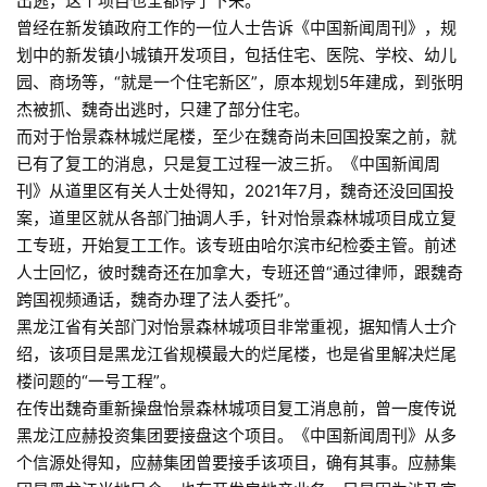
出逃，这个项目也全都停了下来。
曾经在新发镇政府工作的一位人士告诉《中国新闻周刊》，规
划中的新发镇小城镇开发项目，包括住宅、医院、学校、幼儿
园、商场等，“就是一个住宅新区”，原本规划5年建成，到张明
杰被抓、魏奇出逃时，只建了部分住宅。
而对于怡景森林城烂尾楼，至少在魏奇尚未回国投案之前，就
已有了复工的消息，只是复工过程一波三折。《中国新闻周
刊》从道里区有关人士处得知，2021年7月，魏奇还没回国投
案，道里区就从各部门抽调人手，针对怡景森林城项目成立复
工专班，开始复工工作。该专班由哈尔滨市纪检委主管。前述
人士回忆，彼时魏奇还在加拿大，专班还曾“通过律师，跟魏奇
跨国视频通话，魏奇办理了法人委托”。
黑龙江省有关部门对怡景森林城项目非常重视，据知情人士介
绍，该项目是黑龙江省规模最大的烂尾楼，也是省里解决烂尾
楼问题的“一号工程”。
在传出魏奇重新操盘怡景森林城项目复工消息前，曾一度传说
黑龙江应赫投资集团要接盘这个项目。《中国新闻周刊》从多
个信源处得知，应赫集团曾要接手该项目，确有其事。应赫集