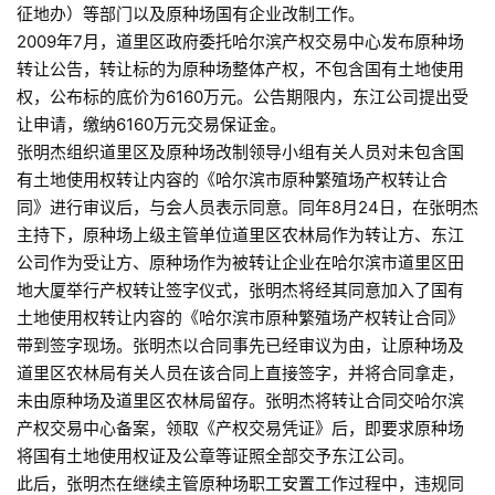
征地办）等部门以及原种场国有企业改制工作。
2009年7月，道里区政府委托哈尔滨产权交易中心发布原种场
转让公告，转让标的为原种场整体产权，不包含国有土地使用
权，公布标的底价为6160万元。公告期限内，东江公司提出受
让申请，缴纳6160万元交易保证金。
张明杰组织道里区及原种场改制领导小组有关人员对未包含国
有土地使用权转让内容的《哈尔滨市原种繁殖场产权转让合
同》进行审议后，与会人员表示同意。同年8月24日，在张明杰
主持下，原种场上级主管单位道里区农林局作为转让方、东江
公司作为受让方、原种场作为被转让企业在哈尔滨市道里区田
地大厦举行产权转让签字仪式，张明杰将经其同意加入了国有
土地使用权转让内容的《哈尔滨市原种繁殖场产权转让合同》
带到签字现场。张明杰以合同事先已经审议为由，让原种场及
道里区农林局有关人员在该合同上直接签字，并将合同拿走，
未由原种场及道里区农林局留存。张明杰将转让合同交哈尔滨
产权交易中心备案，领取《产权交易凭证》后，即要求原种场
将国有土地使用权证及公章等证照全部交予东江公司。
此后，张明杰在继续主管原种场职工安置工作过程中，违规同