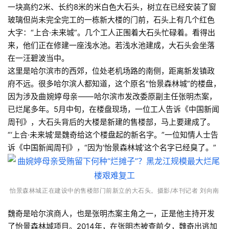
一块高约2米、长约8米的米白色大石头，树立在已经安装了窗
玻璃但尚未完全完工的一栋新大楼的门前，石头上有几个红色
大字：“上合·未来城”。几个工人正围着大石头忙碌着。看得出
来，他们正在修建一座浅水池。若浅水池建成，大石头会坐落
在一汪碧波当中。
这里是哈尔滨市的西郊，位处老机场路的南侧，距离新发镇政
府不远。很多哈尔滨人都知道，这个原名“怡景森林城”的楼盘，
因为涉及
曲婉婷母亲——
哈尔滨市发改委原副主任张明杰案，
已烂尾多年。5月中旬，在楼盘现场，一位工人告诉《中国新闻
周刊》，大石头背后的大楼是新建的售楼部，马上要建成了。
“‘上合·未来城’是魏奇给这个楼盘起的新名字。”一位知情人士告
诉《中国新闻周刊》，“因为‘怡景森林城’这个名字已经臭了。”
怡景森林城正在建设中的售楼部门前新立的大石头。
摄影/本刊记者 刘向南
魏奇是哈尔滨商人，也是张明杰案主角之一，正是他主持开发
了怡景森林城项目。2014年，在张明杰被查前夕，魏奇出逃加