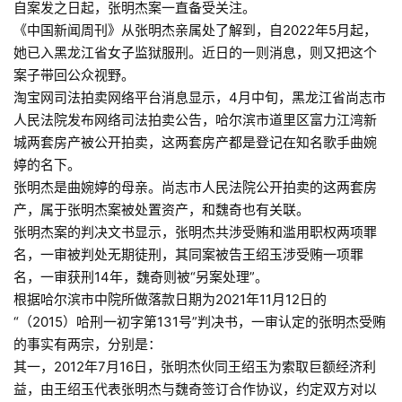
自案发之日起，张明杰案一直备受关注。
《中国新闻周刊》从张明杰亲属处了解到，自2022年5月起，
她已入黑龙江省女子监狱服刑。近日的一则消息，则又把这个
案子带回公众视野。
淘宝网司法拍卖网络平台消息显示，4月中旬，黑龙江省尚志市
人民法院发布网络司法拍卖公告，哈尔滨市道里区富力江湾新
城两套房产被公开拍卖，这两套房产都是登记在知名歌手曲婉
婷的名下。
张明杰是曲婉婷的母亲。尚志市人民法院公开拍卖的这两套房
产，属于张明杰案被处置资产，和魏奇也有关联。
张明杰案的判决文书显示，张明杰共涉受贿和滥用职权两项罪
名，一审被判处无期徒刑，其同案被告王绍玉涉受贿一项罪
名，一审获刑14年，魏奇则被“另案处理”。
根据哈尔滨市中院所做落款日期为2021年11月12日的
“（2015）哈刑一初字第131号”判决书，一审认定的张明杰受贿
的事实有两宗，分别是：
其一，2012年7月16日，张明杰伙同王绍玉为索取巨额经济利
益，由王绍玉代表张明杰与魏奇签订合作协议，约定双方对以