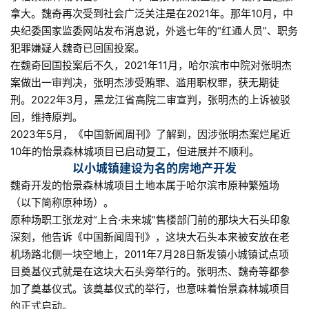
拿大。魏奇再次受到社会广泛关注是在2021年。那年10月，中
央纪委国家监委网站发布消息说，外逃七年的“红通人员”、职务
犯罪嫌疑人魏奇已回国投案。
在魏奇回国投案后不久，2021年11月，哈尔滨市中院对张明杰
案做出一审判决，张明杰涉受贿罪、滥用职权罪，获无期徒
刑。2022年3月，黑龙江省高院二审宣判，张明杰的上诉被驳
回，维持原判。
2023年5月，《中国新闻周刊》了解到，因涉张明杰案烂尾近
10年的怡景森林城项目已启动复工，但进展并不顺利。
以小城镇建设为名的房地产开发
魏奇开发的怡景森林城项目土地本属于哈尔滨市原种繁殖场
（以下简称原种场）。
原种场职工张龙对“上合·未来城”售楼部门前的那块大石头印象
深刻，他告诉《中国新闻周刊》，这块大石头本来被安放在老
机场路北侧一块空地上，2011年7月28日新发镇小城镇试点项
目奠基仪式就是在这块大石头旁举行的。张明杰、魏奇等都参
加了奠基仪式。该奠基仪式的举行，也意味着怡景森林城项目
的正式启动。