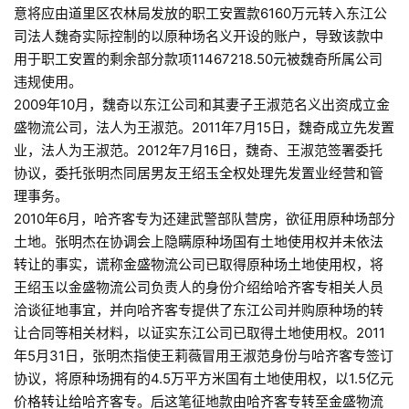
意将应由道里区农林局发放的职工安置款6160万元转入东江公
司法人魏奇实际控制的以原种场名义开设的账户，导致该款中
用于职工安置的剩余部分款项11467218.50元被魏奇所属公司
违规使用。
2009年10月，魏奇以东江公司和其妻子王淑范名义出资成立金
盛物流公司，法人为王淑范。2011年7月15日，魏奇成立先发置
业，法人为王淑范。2012年7月16日，魏奇、王淑范签署委托
协议，委托张明杰同居男友王绍玉全权处理先发置业经营和管
理事务。
2010年6月，哈齐客专为还建武警部队营房，欲征用原种场部分
土地。张明杰在协调会上隐瞒原种场国有土地使用权并未依法
转让的事实，谎称金盛物流公司已取得原种场土地使用权，将
王绍玉以金盛物流公司负责人的身份介绍给哈齐客专相关人员
洽谈征地事宜，并向哈齐客专提供了东江公司并购原种场的转
让合同等相关材料，以证实东江公司已取得土地使用权。2011
年5月31日，张明杰指使王莉薇冒用王淑范身份与哈齐客专签订
协议，将原种场拥有的4.5万平方米国有土地使用权，以1.5亿元
价格转让给哈齐客专。后这笔征地款由哈齐客专转至金盛物流