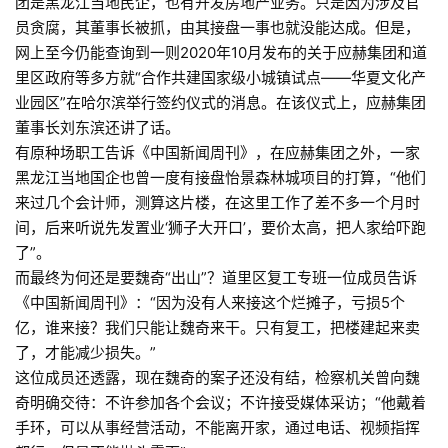
团是黑龙江当地民企，也有开发房地产业务。只是因为涉及官
员贪腐，其董事长被抓，由其接盘一事也就没能达成。但是，
网上至今仍能查询到一则2020年10月发布的关于应赫集团和道
里区政府等多方就“合作共建国家级小城镇试点——华夏文化产
业园区”在哈尔滨举行签约仪式的消息。在该仪式上，应赫集团
董事长刘东滨还讲了话。
有原种场职工告诉《中国新闻周刊》，在应赫集团之外，一家
黑龙江当地国企也曾一度有接盘怡景森林城项目的打算，“他们
来过几个会计师，测算这片楼，在这里工作了差不多一个月时
间，后来听说先发置业‘狮子大开口’，要价太高，把人家给吓跑
了”。
而最终为何还是要魏奇“出山”？道里区复工专班一位成员告诉
《中国新闻周刊》：“因为没有人来接这个烂摊子，亏损5个
亿，谁来接？我们只能让魏奇来干。只有复工，把楼建起来卖
了，才能减少损失。”
这位成员还透露，现在魏奇的案子还没有结，检察机关曾向魏
奇明确交待：不许参加各个会议；不许接受媒体采访；“他戴着
手环，可以从事经营活动，不能离开家，通过电话、视频指挥