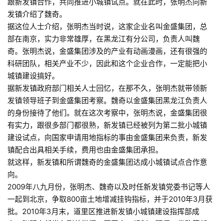
跟新发镇合作，共同推进小城镇试点。就在此时，张明杰向新
发镇介绍了魏奇。
据这位人士介绍，张明杰当时说，这家企业名叫金盛集团，总
部在南京，实力非常雄厚，在黑龙江有分公司，负责人叫魏
奇。张明杰说，金盛集团涉及的产业有动画漫画，还有很强的
科研团队，相关产业不少，因此和这个企业合作，一定能把小
城镇建设搞好。
据新发镇政府部门相关人士回忆，在那不久，张明杰就带领新
发镇领导班子到金盛集团考察。魏奇以金盛集团黑龙江负责人
的身份接待了他们。就在这次考察中，张明杰说，金盛集团很
有实力，跟很多部门都很熟，新发镇已经被列为第二批小城镇
建设试点，向国家申请用地指标的事由金盛集团来负责，新发
镇配合出具相关手续，费用也由金盛集团承担。
就这样，新发镇和所谓魏奇的金盛集团达成小城镇试点合作意
向。
2009年八九月份，张明杰、魏奇以及时任新发镇党委书记等人
一起到北京，争取800亩土地增减挂钩指标，并于2010年3月获
批。2010年3月末，道里区推进新发镇小城镇建设指挥部成