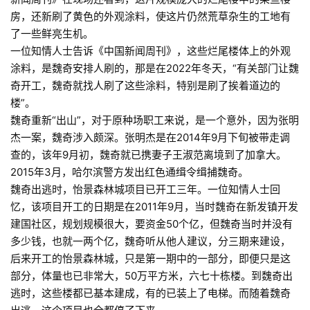
房，还新刷了黄色的外观涂料，使这片仍然荒草杂生的工地有
了一些鲜亮生机。
一位知情人士告诉《中国新闻周刊》，这些烂尾楼体上的外观
涂料，是魏奇安排人刷的，那是在2022年冬天，“有关部门让魏
奇开工，魏奇就找人刷了这些涂料，特别是刷了挨着道边的
楼”。
魏奇重新“出山”，对于原种场职工来说，是一个意外，因为张明
杰一案，魏奇涉入颇深。张明杰是在2014年9月下旬被带走调
查的，该年9月初，魏奇就已携妻子王淑范离境到了加拿大。
2015年3月，哈尔滨警方发出红色通缉令缉捕魏奇。
魏奇出逃时，怡景森林城项目已开工三年。一位知情人士回
忆，该项目开工的日期是在2011年9月，当时魏奇在新发镇开发
建国社区，规划规模很大，要资金50个亿，但魏奇当时并没有
多少钱，也就一两个亿，魏奇听从他人建议，分三期来建设，
后来开工的怡景森林城，只是第一期中的一部分，即便只是这
部分，体量也已非常大，50万平方米，六七十栋楼。到魏奇出
逃时，这些楼都已基本建成，有的已装上了电梯。而随着魏奇