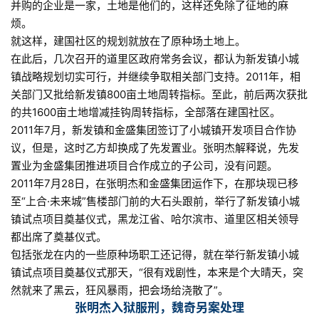
并购的企业是一家，土地是他们的，这样还免除了征地的麻
烦。
就这样，建国社区的规划就放在了原种场土地上。
在此后，几次召开的道里区政府常务会议，都认为新发镇小城
镇战略规划切实可行，并继续争取相关部门支持。2011年，相
关部门又批给新发镇800亩土地周转指标。至此，前后两次获批
的共1600亩土地增减挂钩周转指标，全部落在建国社区。
2011年7月，新发镇和金盛集团签订了小城镇开发项目合作协
议，但是，这时乙方却换成了先发置业。张明杰解释说，先发
置业为金盛集团推进项目合作成立的子公司，没有问题。
2011年7月28日，在张明杰和金盛集团运作下，在那块现已移
至“上合·未来城”售楼部门前的大石头跟前，举行了新发镇小城
镇试点项目奠基仪式，黑龙江省、哈尔滨市、道里区相关领导
都出席了奠基仪式。
包括张龙在内的一些原种场职工还记得，就在举行新发镇小城
镇试点项目奠基仪式那天，“很有戏剧性，本来是个大晴天，突
然就来了黑云，狂风暴雨，把会场给浇散了”。
张明杰入狱服刑，魏奇另案处理