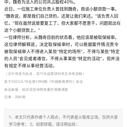
中，魏奇为法人的公司共占股权40％。
近日，一位施工单位负责人曾找到魏奇，商谈小额贷款一事。
“魏奇说，那是我们自己贷的，还是让我们来还。”该负责人回
忆，“现在虽然说是要复工了，但大家都不愿意干，问题就出在
这个小额贷款上。”
一位律师分析，从魏奇目前的状态看，他应该是被取保候审。
这位律师解释说，决定取保候审时，可以根据案件情况责令
被取保候审人不得进入某些“特定的场所”，不得与某些“特定
的人员”会见或者通信，不得从事某些“特定的活动”，但并没
有规定不得从事经营活动。
（文中张龙为化名，实习生赵晨琰对本文亦有贡献）
发于2023.6.19总第1096期《中国新闻周刊》杂志
杂志标题：
哈尔滨涉张明
杰案烂尾楼调查
记者：
刘向南
1、本文只代表作者个人观点，不代表星火智库立场，仅供大家
学习参考； 2、如若转载，请注明出处：