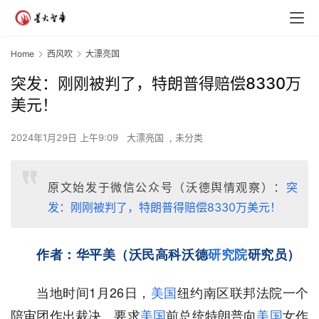
Home
西风吹
大漂亮国
突发：刚刚被判了，特朗普得赔偿8330万
美元！
2024年1月29日 上午9:09
大漂亮国
,
未分类
原文始发于微信公众号（沃德舆情观察）：
突
发：刚刚被判了，特朗普得赔偿8330万美元！
作
者：华平美（沃民高科沃德
研究院
研究员）
当地时间1月26日，
美国
纽约南区联邦法院一个
陪审团作出裁决，要求
美国
前总统特朗普向
美国
女作