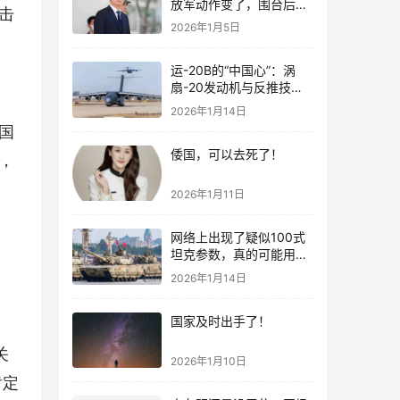
放军动作变了，围台后的
击
“真正杀招”曝光
2026年1月5日
运-20B的“中国心”：涡
扇-20发动机与反推技术
大突破！
2026年1月14日
国
倭国，可以去死了！
，
2026年1月11日
网络上出现了疑似100式
坦克参数，真的可能用了
钛合金装甲！
2026年1月14日
国家及时出手了！
关
2026年1月10日
肯定