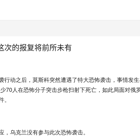
这次的报复将前所未有
袭行动之后，莫斯科突然遭遇了特大恐怖袭击，事情发生
至少70人在恐怖分子突击步枪扫射下死亡，如此局面对俄
件。
应，乌克兰没有参与此次恐怖袭击。