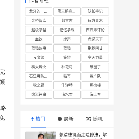
作者专栏
龙牙的一座山
黑天鹅商业情报站
队长手记
金桥智库
郎言志
远方青木
超级学爸
记忆承载
西西弗评论
血饮
虚声
虎说天下
蓝钻故事
蓝钻
荆棘阿甘
良文师
策辩
空天力量
科大烽火
种花岛
破圈了
完
石江月防务观察
猫哥
牲产队
颜
牧之野
牛弹琴
燕梳楼
熔岩往事
清水君
海上客
战略
免
热门
最新
随机
赖清德铤而走险修法，解