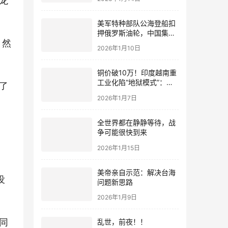
美军特种部队公海登船扣
押俄罗斯油轮，中国集装
，然
箱武装船早有准备？
2026年1月10日
铜价破10万！印度越南重
工业化陷“地狱模式”：中
了
国当年抄底的历史红利，
2026年1月7日
再也复刻不了
全世界都在静静等待，战
争可能很快到来
2026年1月15日
美帝亲自示范：解决台海
没
问题新思路
2026年1月9日
同
乱世，前夜！！