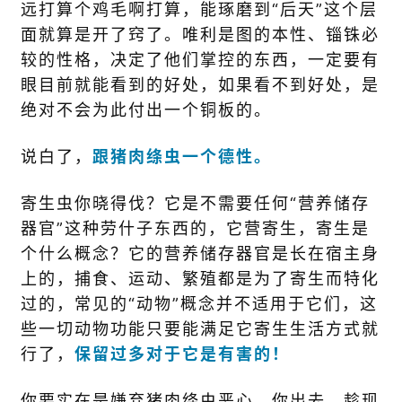
远打算个鸡毛啊打算，能琢磨到“后天”这个层
面就算是开了窍了。唯利是图的本性、锱铢必
较的性格，决定了他们掌控的东西，一定要有
眼目前就能看到的好处，如果看不到好处，是
绝对不会为此付出一个铜板的。
说白了，
跟猪肉绦虫一个德性。
寄生虫你晓得伐？它是不需要任何“营养储存
器官”这种劳什子东西的，它营寄生，寄生是
个什么概念？它的营养储存器官是长在宿主身
上的，捕食、运动、繁殖都是为了寄生而特化
过的，常见的“动物”概念并不适用于它们，这
些一切动物功能只要能满足它寄生生活方式就
行了，
保留过多对于它是有害的！
你要实在是嫌弃猪肉绦虫恶心，你出去，趁现