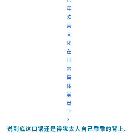
说到底这口锅还是得犹太人自己乖乖的背上。