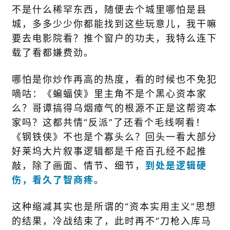
不是什么稀罕东西，随便去个城里哪怕是县
城，多多少少你都能找到这些玩意儿，我干嘛
要去电影院看？推个窗户的功夫，我特么连下
载了看都嫌费劲。
哪怕是你炒作再高的热度，看的时候也不免犯
嘀咕：《蝙蝠侠》里主角不是个黑心资本家
么？哥谭搞得乌烟瘴气的根源不正是这帮资本
家吗？这都共情“反派”了还看个毛线啊看！
《钢铁侠》不也是个寡头么？回头一看大部分
好莱坞大片叙事逻辑都是千疮百孔经不起推
敲，除了画面、情节、细节，
到处是逻辑硬
伤，看久了智商疼。
这种缩减其实也是所谓的“资本实用主义”思想
的结果，冷战结束了，此时再不“刀枪入库马