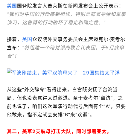
美国
国务院发言人普莱斯在新闻发布会上公开表示：
“我们对中国的行动感到担忧，特别是部署导弹和军事
演习，这鲁莽的行动破坏了稳定和确定性。”
接着，
美国
众议院外交事务委员会主席迈克尔·麦考尔
宣布：
“将组建一个跨党派的联合代表团，于5月底窜
台”！
从这些“外交辞令”看得出来，白宫既安抚了台湾当
局，但也没表露得太过激进。至于麦考尔“窜访”，之
前也说了，咱们这次军演行动代号后面有个“A”，只要
他敢来，指不定就会安排“B”来“欢迎”。
其二，美军2支航母打击大队，同时部署亚太。