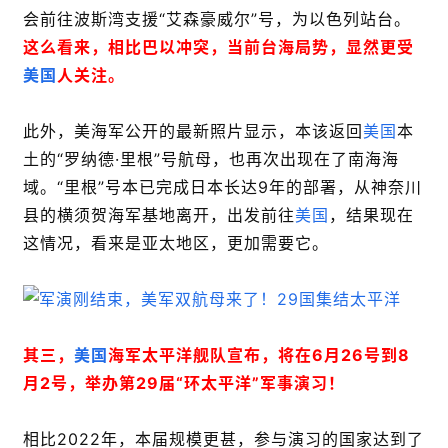
会前往波斯湾支援“艾森豪威尔”号，为以色列站台。
这么看来，相比巴以冲突，当前台海局势，显然更受
美国
人关注。
此外，美海军公开的最新照片显示，本该返回
美国
本
土的“罗纳德·里根”号航母，也再次出现在了南海海
域。“里根”号本已完成日本长达9年的部署，从神奈川
县的横须贺海军基地离开，出发前往
美国
，结果现在
这情况，看来是亚太地区，更加需要它。
其三，
美国
海军太平洋舰队宣布，将在6月26号到8
月2号，举办第29届“环太平洋”军事演习！
相比2022年，本届规模更甚，参与演习的国家达到了