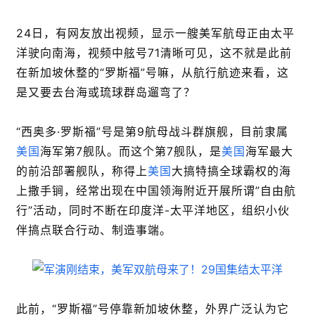
24日，有网友放出视频，显示一艘美军航母正由太平
洋驶向南海，视频中舷号71清晰可见，这不就是此前
在新加坡休整的“罗斯福”号嘛，从航行航迹来看，这
是又要去台海或琉球群岛遛弯了？
“西奥多·罗斯福”号是第9航母战斗群旗舰，目前隶属
美国
海军第7舰队。而这个第7舰队，是
美国
海军最大
的前沿部署舰队，称得上
美国
大搞特搞全球霸权的海
上撒手锏，经常出现在中国领海附近开展所谓”自由航
行”活动，同时不断在印度洋-太平洋地区，组织小伙
伴搞点联合行动、制造事端。
此前，“罗斯福”号停靠新加坡休整，外界广泛认为它