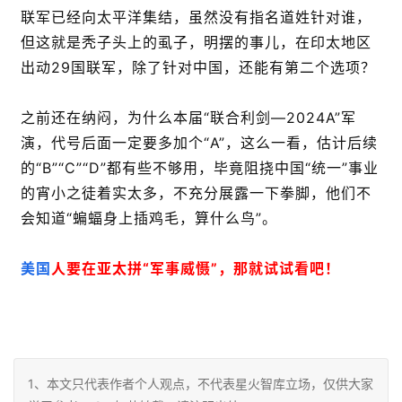
联军已经向太平洋集结，虽然没有指名道姓针对谁，
但这就是秃子头上的虱子，明摆的事儿，在印太地区
出动29国联军，除了针对中国，还能有第二个选项？
之前还在纳闷，为什么本届“联合利剑—2024A”军
演，代号后面一定要多加个“A”，这么一看，估计后续
的“B”“C”“D”都有些不够用，毕竟阻挠中国“统一”事业
的宵小之徒着实太多，不充分展露一下拳脚，他们不
会知道“蝙蝠身上插鸡毛，算什么鸟”。
美国
人要在亚太拼“军事威慑”，那就试试看吧！
1、本文只代表作者个人观点，不代表星火智库立场，仅供大家