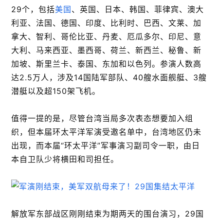
29个，包括
美国
、英国、日本、韩国、菲律宾、澳大
利亚、法国、德国、印度、比利时、巴西、文莱、加
拿大、智利、哥伦比亚、丹麦、厄瓜多尔、印尼、意
大利、马来西亚、墨西哥、荷兰、新西兰、秘鲁、新
加坡、斯里兰卡、泰国、东加和以色列。参演人数高
达2.5万人，涉及14国陆军部队、40艘水面舰艇、3艘
潜艇以及超150架飞机。
值得一提的是，尽管台湾当局多次表态想要加入组
织，但本届环太平洋军演受邀名单中，台湾地区仍未
出现，而本届“环太平洋”军事演习副司令一职，由日
本自卫队少将横田和司担任。
解放军东部战区刚刚结束为期两天的围台演习，29国