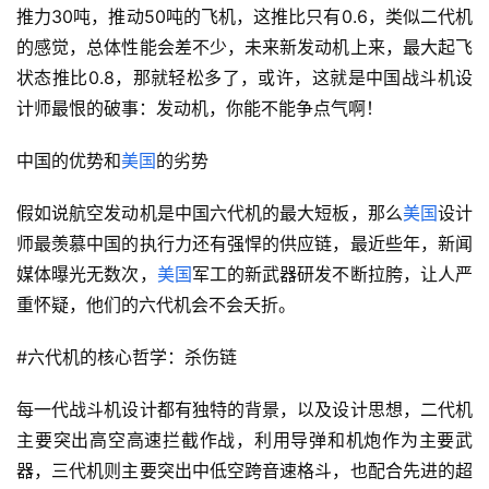
推力30吨，推动50吨的飞机，这推比只有0.6，类似二代机
的感觉，总体性能会差不少，未来新发动机上来，最大起飞
状态推比0.8，那就轻松多了，或许，这就是中国战斗机设
计师最恨的破事：发动机，你能不能争点气啊！
中国的优势和
美国
的劣势
假如说航空发动机是中国六代机的最大短板，那么
美国
设计
师最羡慕中国的执行力还有强悍的供应链，最近些年，新闻
媒体曝光无数次，
美国
军工的新武器研发不断拉胯，让人严
重怀疑，他们的六代机会不会夭折。
#六代机的核心哲学：杀伤链
每一代战斗机设计都有独特的背景，以及设计思想，二代机
主要突出高空高速拦截作战，利用导弹和机炮作为主要武
器，三代机则主要突出中低空跨音速格斗，也配合先进的超