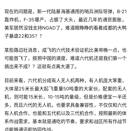
现在的问题是，新一代陆基海基通用的哨兵洲际导弹，B-21
轰炸机，F-35爆产，占据了大头，最近几年的通货膨胀，
美军居然没钱支持NGAD了，难道眼睁睁的看着成都的大鸭
子暴虐22和35？？
某些路边社消息，成飞的六代技术验证机比美帝晚一点，也
可能首飞了，按照中国的速度，难道六代机还是我们第一个
搞出来不成？？这就有点离大谱了。
目前来看，六代机分成有人无人机两种，有人机庞大笨重，
大体是25米长最大起飞重量50吨重的大家伙，配套的无人
机，则可能15米长，10-15吨的量级，但是价格便宜一半还
多，而且六代的无人机，也要求具备兼容性，不仅仅和六代
有人机合作，也能和五代机以及三代机合作，按照最新的体
系作战需求，基本就是通吃的节奏，要求和战区所有作战节
点能够通讯和协同作战。