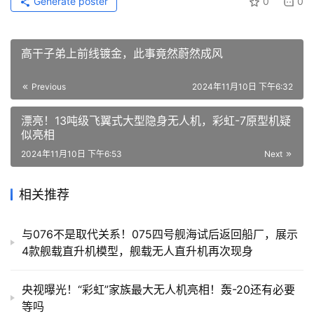
Generate poster
0
0
高干子弟上前线镀金，此事竟然蔚然成风
Previous
2024年11月10日 下午6:32
漂亮！13吨级飞翼式大型隐身无人机，彩虹-7原型机疑
似亮相
2024年11月10日 下午6:53
Next
相关推荐
与076不是取代关系！075四号舰海试后返回船厂，展示
4款舰载直升机模型，舰载无人直升机再次现身
央视曝光！“彩虹”家族最大无人机亮相！轰-20还有必要
等吗