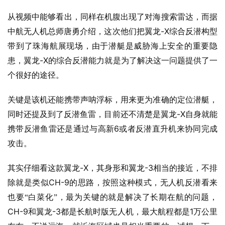
从视频中能够看出，同样在机腹出现了对海搜索雷达，而据
-X
中航无人机总师唐勇介绍，这次他们把翼龙
综合反潜构型
带到了珠海航展现场，由于潜艇是威胁海上安全的重要隐
-X
患，翼龙
的综合反潜能力就是为了解决这一问题提供了一
个很好的途径。
关键是该机还能携带声呐浮标，用来更为准确的定位潜艇，
-X
同时还提及到了反潜鱼雷，目前还不清楚是翼龙
自身就能
6
携带反潜鱼雷还是通过与高新
或者反潜直升机来协同完成
攻击。
-X
-3
其实仔细看这款翼龙
，其身形和翼龙
相当的接近，不排
CH-9
除就是类似
的思路，按照这种模式，无人机反潜看来
也要“白菜化”，最为关键的就是解决了长期在航的问题，
CH-9
-3
1
和翼龙
都是长航时版无人机，最大航程都是
万公里