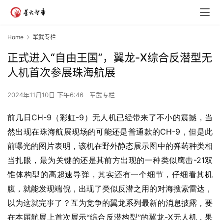
Home
军武专栏
正式进入“自由王国”，翼龙-X综合反潜型无
人机首次参展珠海航展
2024年11月10日 下午6:46
军武专栏
CH-9
-9
前几日
（彩虹
）无人机已经带来了不小的震撼，当
CH-9
然出现在珠海航展现场的可能还是普通款的
，但是此
前曝光的图片表明，该机在野外静态展示图中的弹药种类相
-21
当扎眼，最为关键的还是其前方出现的一种类似鹰击
双
锥体构型的高超速导弹，其实还有一个细节，仔细看其机
腹，就能发现端倪，出现了类似反潜之用的对海搜索雷达，
以为这就完事了？互为竞争的翼龙系列最新的消息披露，要
-X
在本届航展上首次展示“综合反潜构型”的翼龙
无人机，果