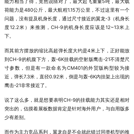
5
能力相当了得，竟然说猜对了，最大起飞重量
吨，最大载
480
1.15
荷能力是
公斤，最大航程
万公里，不过这里有一个
-3
问题，没有提及机身长度，通过尺寸接近的翼龙
（机身长
12.2
CH-9
12~13
度
米）来推测，
的机身长度应该是
米上
下。
4
而其前方摆放的缩比高超弹长度大约是
米上下，正好能放
CH-9
-6K
-21
到
的机腹下方，轰
挂载的空射版鹰击
不清楚尺
CM401
寸参数，但是有一款命名为
的外贸版构型较为接
7.3
0.92
-6K
近，弹长
米，直径
米，倒是与轰
内挂架上出现的
-21
鹰击
非常接近了。
CH-9
说了这么多，就是想要表明
的挂载能力其实还是相对
突出的，估摸着展板数据肯定是针对海外用户，与自用版多
少有差别。
而作为主力竞品系列，翼龙自是不会就此错过同类机型的推