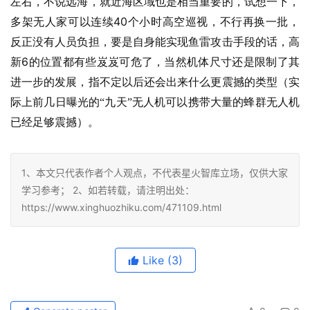
左右，不说远海，就近海区域也是相当重要的，试想一下，
40
多架无人家可以连续
个小时高空巡视，不行再换一批，
反正没有人员负担，要是自身能实现鱼雷攻击手段的话，高
6
新
的位置都有些岌岌可危了，当然机体尺寸还是限制了其
进一步的发展，指不定以后还会出来什么更震撼的类型（实
际上前几日曝光的“九天”无人机可以携带大量的蜂群无人机
已经足够震撼）。
1、本文只代表作者个人观点，不代表星火智库立场，仅供大家
学习参考； 2、如若转载，请注明出处：
https://www.xinghuozhiku.com/471109.html
Like
(3)