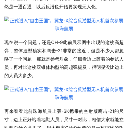
然是一通百通，以后反潜也开始要实现无人化。
CH-9
现在说一个问题，还是
此前展示图中出现的这枚高超
-21
弹，整体造型确实和鹰击
非常的接近，但是不少人都忽
略了一个问题，那就是参考对象，仔细看边上蹲着的参试人
员，再对比这枚双锥体构型的高超弹提及，很明显没比边上
的人员大多少。
-6K
-21
再来看看此前珠海航展上轰
携带的空射版鹰击
的尺
寸，边上正好站着地勤人员，尺寸一对比，相信大家就能立
CH-9
即明白什么意思了，很大概率
面前的是一枚缩比的版