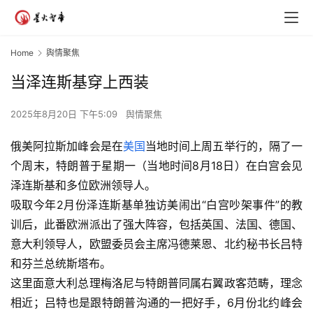
Home
舆情聚焦
当泽连斯基穿上西装
2025年8月20日 下午5:09
舆情聚焦
俄美阿拉斯加峰会是在
美国
当地时间上周五举行的，隔了一
个周末，特朗普于星期一（当地时间8月18日）在白宫会见
泽连斯基和多位欧洲领导人。
吸取今年2月份泽连斯基单独访美闹出“白宫吵架事件”的教
训后，此番欧洲派出了强大阵容，包括英国、法国、德国、
意大利领导人，欧盟委员会主席冯德莱恩、北约秘书长吕特
和芬兰总统斯塔布。
这里面意大利总理梅洛尼与特朗普同属右翼政客范畴，理念
相近；吕特也是跟特朗普沟通的一把好手，6月份北约峰会