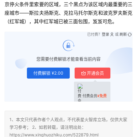
京停火条件里索要的区域，三个黑点为该区域内最重要的三
座城市——斯拉夫扬斯克、克拉马托尔斯克和波克罗夫斯克
（红军城），其中红军城已被三面包围，岌岌可危。
已付费？
登录
或
刷新
您需要付费解锁才能查看当前内容
付费解锁
¥
2.00
开通会员
付费会员
¥
免费
1、本文只代表作者个人观点，不代表星火智库立场，仅供大家
学习参考； 2、如若转载，请注明出处：
https://www.xinghuozhiku.com/522879.html