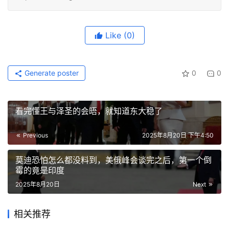
Like
(0)
Generate poster
0
0
看完懂王与泽圣的会晤，就知道东大稳了
Previous
2025年8月20日 下午4:50
莫迪恐怕怎么都没料到，美俄峰会谈完之后，第一个倒
霉的竟是印度
2025年8月20日
Next
相关推荐