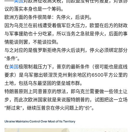
——
美国
对欧洲征收高关税，而欧盟没有任何报复，对该协
议的落实本身也是一个筹码。
欧洲方面的条件很简单：先停火，后谈判。
因为乌克兰在前线遭受着俄军巨大压力，欧盟在后方的财政
与军事援助也十分吃紧，所以当务之急就是停火，后面的事
情能谈则罢，不能谈拉倒。
与之对应的是俄罗斯拒绝先停火后谈判，停火必须绑定部分
“条件”。
在
美国
极限制裁压力下，普京的最新条件（很可能也是底线
要求）是乌军撤出顿涅茨克州剩余地区约6500平方公里的
土地，包括乌东最坚固的堡垒城市群。
特朗普原则上同意普京的想法，即乌克兰需要做一些领土让
步，而此次欧洲国家就是来说服特朗普的，试图把这一立场
“掰过来”，继续压普京在停火问题上的“价”。