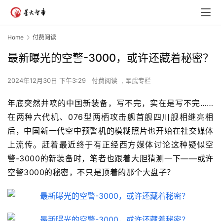
Home
付费阅读
最新曝光的空警-3000，或许还藏着秘密？
2024年12月30日 下午3:29
付费阅读
,
军武专栏
年底突然井喷的中国新装备，写不完，实在是写不完……
在两种六代机、
076
型两栖攻击舰首舰四川舰相继亮相
后，中国新一代空中预警机的模糊照片也开始在社交媒体
上流传。赶着最近终于有正经西方媒体讨论这种疑似空
警
-3000
的新装备时，笔者也跟着大胆猜测一下——或许
空警
3000
的秘密，不只是顶着的那个大盘子？