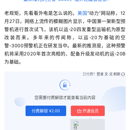
老规矩，先看看外电是怎么说的。
美国
“动力”网站称，
12
月
27
日，网络上流传的模糊图片显示，中国第一架新型预
警机进行首次试飞，该机以运
-20
四发重型运输机为原型
改装而来。多年来的传闻称，以运
-20
为基础的空
警
-3000
预警机正在研发当中。最新的推测是，这种预警
机将采用
2020
年首次亮相的、配备升级发动机的运
-20B
为基础。
已付费？
登录
或
刷新
您需要付费解锁才能查看当前内容
付费解锁
¥
2.00
开通会员