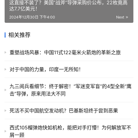
这直接不装了？美国“战斧”导弹采购价公布，22枚竟高
达7.7亿美元！
2024年12月30日 下午4:00
Next
相关推荐
重塑战场风暴：中国11式122毫米火箭炮的革新之旅
对于中国的力量，印度一无所知！
九三阅兵看细节：终于解密！“军迷变军盲”的4型全新“鹰
击”导弹，原来用法大不同
死活不买中国航空发动机？巴基斯坦终于尝到恶果
西式105榴弹炮快如机枪，能把对手打懵！为何解放军不
屑一顾