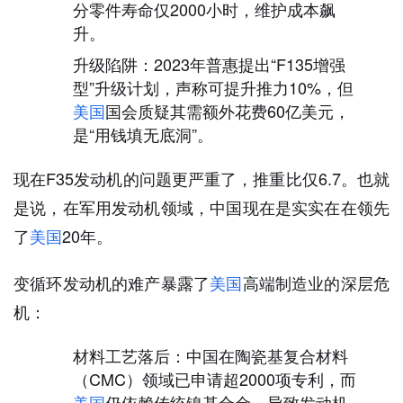
分零件寿命仅2000小时，维护成本飙
升。
升级陷阱：2023年普惠提出“F135增强
型”升级计划，声称可提升推力10%，但
美国
国会质疑其需额外花费60亿美元，
是“用钱填无底洞”。
现在F35发动机的问题更严重了，推重比仅6.7。也就
是说，在军用发动机领域，中国现在是实实在在领先
了
美国
20年。
变循环发动机的难产暴露了
美国
高端制造业的深层危
机：
材料工艺落后：中国在陶瓷基复合材料
（CMC）领域已申请超2000项专利，而
美国
仍依赖传统镍基合金，导致发动机