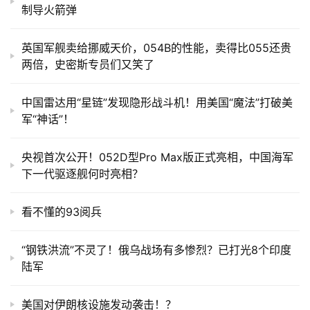
制导火箭弹
英国军舰卖给挪威天价，054B的性能，卖得比055还贵
两倍，史密斯专员们又笑了
中国雷达用“星链”发现隐形战斗机！用美国“魔法”打破美
军“神话”！
央视首次公开！052D型Pro Max版正式亮相，中国海军
下一代驱逐舰何时亮相？
看不懂的93阅兵
“钢铁洪流”不灵了！俄乌战场有多惨烈？已打光8个印度
陆军
美国对伊朗核设施发动袭击！？