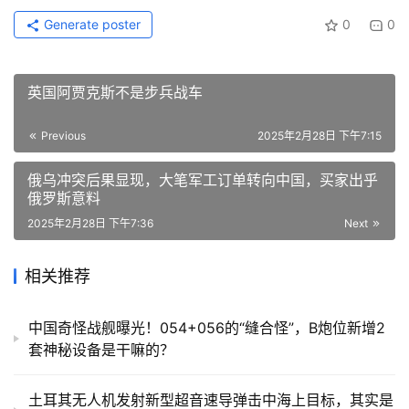
Generate poster
0
0
英国阿贾克斯不是步兵战车
Previous
2025年2月28日 下午7:15
俄乌冲突后果显现，大笔军工订单转向中国，买家出乎
俄罗斯意料
2025年2月28日 下午7:36
Next
相关推荐
中国奇怪战舰曝光！054+056的“缝合怪”，B炮位新增2
套神秘设备是干嘛的？
土耳其无人机发射新型超音速导弹击中海上目标，其实是