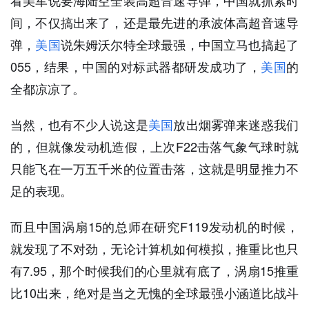
看美军说要海陆空全装高超音速导弹，中国就抓紧时
间，不仅搞出来了，还是最先进的承波体高超音速导
弹，
美国
说朱姆沃尔特全球最强，中国立马也搞起了
055，结果，中国的对标武器都研发成功了，
美国
的
全都凉凉了。
当然，也有不少人说这是
美国
放出烟雾弹来迷惑我们
的，但就像发动机造假，上次F22击落气象气球时就
只能飞在一万五千米的位置击落，这就是明显推力不
足的表现。
而且中国涡扇15的总师在研究F119发动机的时候，
就发现了不对劲，无论计算机如何模拟，推重比也只
有7.95，那个时候我们的心里就有底了，涡扇15推重
比10出来，绝对是当之无愧的全球最强小涵道比战斗