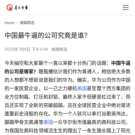
Home
编辑精选
中国最牛逼的公司究竟是谁？
2025年7月6日 下午3:44
编辑精选
今天抽空和大家聊个一直以来都十分热门的话题：
中国牛逼
的公司是哪家？
聴風樓估计我们作为普通人，相信绝大多数
的人想都不想就说是我们的华为。确实，华为公司作为中国
的一家民营企业，以一己之力硬抗
美国
甚至整个西方集团的
全方位制裁、打压和封锁，最终人家不但硬是杠过来了，而
且还实现了全新的突破超越。这在全球民营企业中绝对是浓
墨重彩史诗般的存在。华为一个人就可以拳打谷歌英伟达，
脚踢甲骨文高通等
美国
一众华尔街市值最高的高科技公司，
为我国在高科技领域活生生的蹚出了一条生路长踏上了阳光