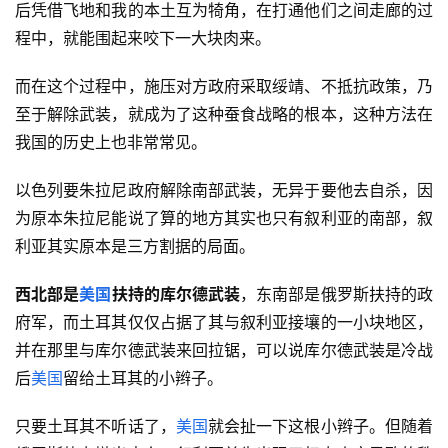
后凭借飞地和我的本土互为犄角，在打通他们之间走廊的过
程中，就能围起来咬下一大块肉来。
而在这个过程中，施压对方政府采取绥靖、不抵抗政策，乃
至于解除武装，就成为了这种蚕食战略的根本，这种方法在
我国的历史上也非常常见。
以色列要朱拉尼政府解除南部武装，无异于要他去自杀，因
为原本朱拉尼能说了算的地方其实也只有叙利亚的南部，叙
利亚其实原本是三方割据的局面。
西北部是
美国
扶持的库尔德武装
，东南部是俄罗斯扶持的政
府军，而土耳其仅仅占据了其与叙利亚接壤的一小块地区，
并在那里与库尔德武装来回拉锯，可以说库尔德武装是冷战
后
美国
留给土耳其的小辫子。
只要土耳其不听话了，
美国
就会扯一下这根小辫子。但随着