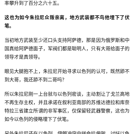
率攀升到了百分之六十五。
这也为如今朱拉尼众叛亲离，地方武装都不鸟他埋下了伏
笔。
当初地方武装至少还口头支持阿萨德，那是因为俄罗斯和中
国真给阿萨德面子，军阀们都是聪明人，只有大哥给面子的
领导才是真领导。
眼见大腿抱不上，朱拉尼开始寻求以色列的认可，既然舔不
到大哥，我还舔不到二哥吗？
所以朱拉尼刚一上台就与以色列密谈，主动割让了戈兰高地
不再生存主权，并且承诺在叙利亚南部的苏维达德拉和库奈
特拉三省建立所谓的非军事区，仅保留轻武器警察，这也为
如今以色列的侵略埋下了伏笔。
另外朱拉尼还在以色列、伊朗冲突中拼命拉偏架，讨好以色