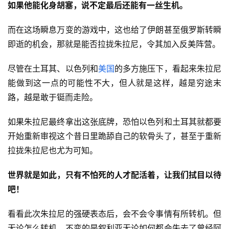
如果他能化身胡塞，说不定最后还能有一丝生机。
而在这场瞬息万变的游戏中，这也给了伊朗甚至俄罗斯转瞬
即逝的机会，那就是能否拉拢朱拉尼，令其加入反美阵营。
尽管在土耳其、以色列和
美国
的多方施压下，看起来朱拉尼
能做到这一点的可能性不大，但人就是这样，越是穷途末
路，越是敢于铤而走险。
如果朱拉尼最终拿出这张底牌，恐怕以色列和土耳其就都要
开始重新审视这个昔日里跪舔自己的软骨头了，甚至于重新
拉拢朱拉尼也尤为可知。
世界就是如此，只有不怕死的人才配活着
，让我们拭目以待
吧！
看看此次朱拉尼的强硬表态后，会不会令事情有所转机。但
无论怎么转机，不变的是叙利亚无论如何都会失去了曾经阿