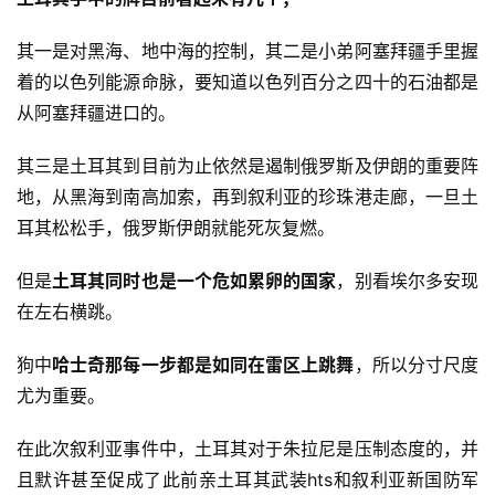
其一是对黑海、地中海的控制，其二是小弟阿塞拜疆手里握
着的以色列能源命脉，要知道以色列百分之四十的石油都是
从阿塞拜疆进口的。
其三是土耳其到目前为止依然是遏制俄罗斯及伊朗的重要阵
地，从黑海到南高加索，再到叙利亚的珍珠港走廊，一旦土
耳其松松手，俄罗斯伊朗就能死灰复燃。
但是
土耳其同时也是一个危如累卵的国家
，别看埃尔多安现
在左右横跳。
狗中
哈士奇那每一步都是如同在雷区上跳舞
，所以分寸尺度
尤为重要。
在此次叙利亚事件中，土耳其对于朱拉尼是压制态度的，并
且默许甚至促成了此前亲土耳其武装hts和叙利亚新国防军