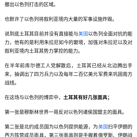
撤出以色列打击的区域。
也默许了以色列将叙利亚境内大量的军事设施炸毁。
说到底土耳其目前并没有直接能与
美国
以色列全面对抗的能
力，他有的是利用朱拉尼如今的窘境，加强对朱拉尼以及对
叙利亚境内土耳其势力掌控的能力。
在半年前库尔德工人党解散后，土耳其已经从北边腾出手
来，抽调出了四万兵力以及每年二百亿美元军费来巩固南方
战线。
在这场与以色列的博弈中，
土耳其有好几张面具；
第一张是穆斯林世界一哥反对以色列诸侯国盟主的面具。
第二张是北约成员国为以色列提供能源，为
美国
扫平伊朗的
西方阵营成员面具，第三张面具则是手握着俄罗斯、伊朗战