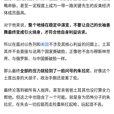
略命脉，甚至一定程度上成为一带一路关键先生的反美经济
体成员面具。
对于他来说，
整个地缘在稳定中演变，不要让自己的长袖善
舞最终变成引火烧身，才符合他自身利益诉求。
所以在面对以色列和
美国
不涉及其核心利益的问题上，土耳
其并不会直接与这两个国家撕破脸，正像他不会与穆斯林世
界、与俄罗斯、与中国撕破脸一样。
那么最终
全部的压力就给到了一脸问号的朱拉尼
，好像这个
土匪出身的大胡子，政治手腕还是差了些。
最终沦落到被所有人抛弃。甚至亲爸爸土耳其也没打算全力
帮他。但这之中也隐含了一个可能。就是身为恐怖分子的朱
拉尼，在失去一切后铤而走险重新扛起枪，玩起混不吝。