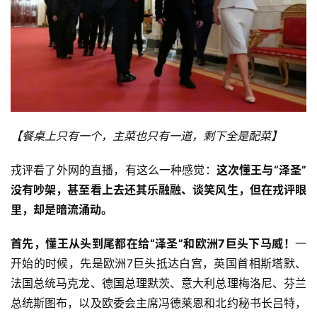
【餐桌上只有一个，主菜也只有一道，剩下全是配菜
】
戎评看了外网的直播，有这么一种感觉：
这次懂王与
“泽圣”
没有吵架，甚至看上去还其乐融融、谈笑风生，但在戎评眼
里，却是暗流涌动。
首先，懂王从头到尾都在给
“泽圣”和欧洲
7
巨头下马威！
一
开始的时候，先是欧洲7巨头抵达白宫，英国首相斯塔默、
法国总统马克龙、德国总理默茨、意大利总理梅洛尼、芬兰
总统斯图布，以及欧委会主席冯德莱恩和北约秘书长吕特，