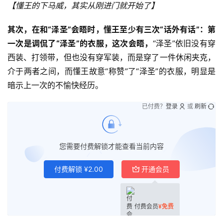
【懂王的下马威，其实从刚进门就开始了
】
其次，在和
“泽圣”会晤时，懂王至少有三次“话外有话”：
第
一次是调侃了“泽圣”的衣服，这次会晤，
“泽圣”依旧没有穿
西装、打领带，但也没有穿军装，而是穿了一件休闲夹克，
介于两者之间，而懂王故意“称赞”了“泽圣”的衣服，明显是
暗示上一次的不愉快经历。
已付费？
登录
或
刷新
您需要付费解锁才能查看当前内容
付费解锁
¥
2.00
开通会员
付费会员
¥
免费