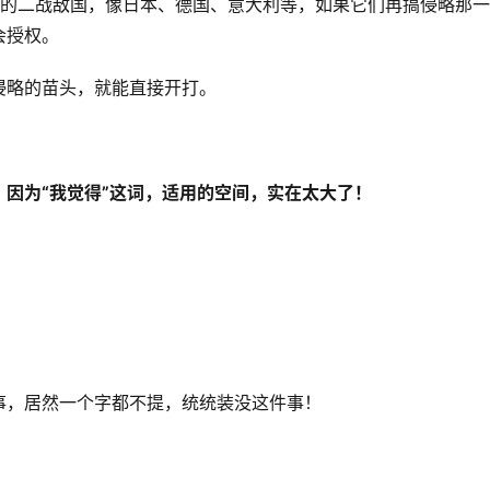
经的二战敌国，像日本、德国、意大利等，如果它们再搞侵略那一
会授权。
侵略的苗头，就能直接开打。
因为“我觉得”这词，适用的空间，实在太大了！
事，居然一个字都不提，统统装没这件事！