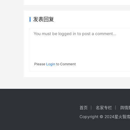
发表回复
You must be logged in to post a comment...
Please
Login
to Comment
首页
名家专栏
舆情
Copyright © 2024星火