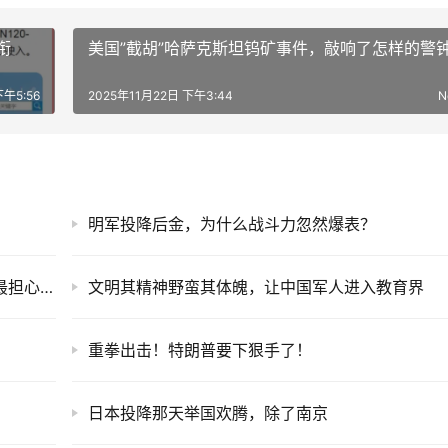
衔
美国”截胡”哈萨克斯坦钨矿事件，敲响了怎样的警
下午5:56
2025年11月22日 下午3:44
N
明军投降后金，为什么战斗力忽然爆表？
央视突然曝光，轰-6K凌空发射鹰击-21，美军最担心的事发生了
文明其精神野蛮其体魄，让中国军人进入教育界
重拳出击！特朗普要下狠手了！
日本投降那天举国欢腾，除了南京