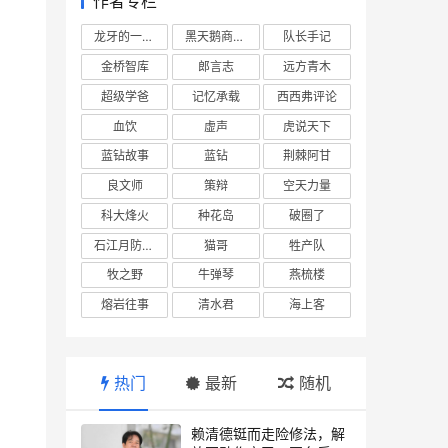
作者专栏
龙牙的一座山
黑天鹅商业情报站
队长手记
金桥智库
郎言志
远方青木
超级学爸
记忆承载
西西弗评论
血饮
虚声
虎说天下
蓝钻故事
蓝钻
荆棘阿甘
良文师
策辩
空天力量
科大烽火
种花岛
破圈了
石江月防务观察
猫哥
牲产队
牧之野
牛弹琴
燕梳楼
熔岩往事
清水君
海上客
热门
最新
随机
赖清德铤而走险修法，解