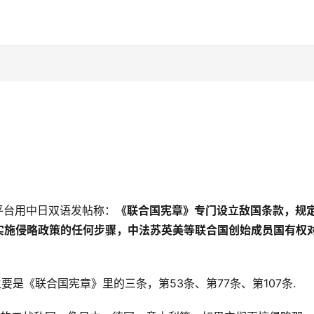
平台用中日双语发帖称：
《联合国宪章》专门设立敌国条款，规
实施侵略政策的任何步骤，中法苏英美等联合国创始成员国有权
要是《联合国宪章》里的三条，第53条、第77条、第107条.