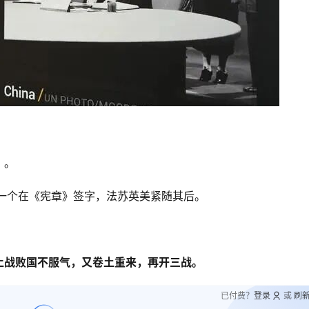
》。
一个在《宪章》签字，法苏英美紧随其后。
止战败国不服气，又卷土重来，再开三战。
已付费？
登录
或
刷