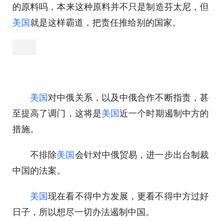
的原料吗，本来这种原料并不只是制造芬太尼，但
美国
就是这样霸道，把责任推给别的国家。
美国
对中俄关系，以及中俄合作不断指责，甚
至提高了调门，这将是
美国
近一个时期遏制中方的
措施。
不排除
美国
会针对中俄贸易，进一步出台制裁
中国的法案。
美国
现在看不得中方发展，更看不得中方过好
日子，所以想尽一切办法遏制中国。