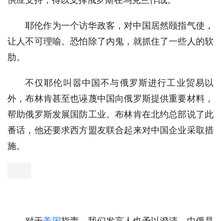
耶伦作为一个访华政客，对中国居然颐指气使，
让人不可理喻。恐怕除了内鬼，就抓住了一些人的软
肋。
不仅耶伦叫嚣中国不与俄罗斯进行工业贸易以
外，布林肯甚至也诬蔑中国向俄罗斯提供重要材料，
帮助俄罗斯发展国防工业。布林肯在北约总部说了此
番话，他还要求西方盟友联合起来对中国企业采取措
施。
对于
美国
指责，我们发言人也予以澄清，中俄是