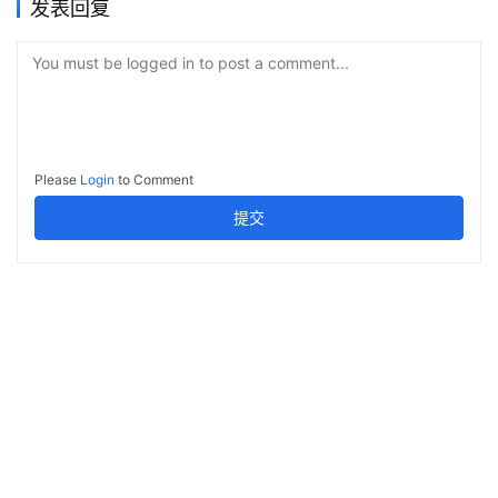
发表回复
You must be logged in to post a comment...
Please
Login
to Comment
提交