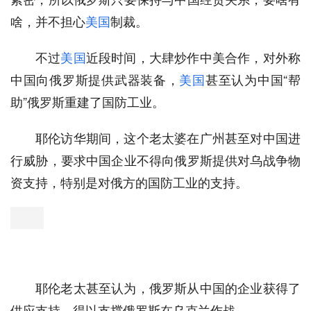
啥，并不担心
美国
制裁。
不过
美国
近段时间，大肆炒作中美合作，对外称
中国向俄罗斯提供武器装备，
美国
甚至认为中国“帮
助”俄罗斯重建了国防工业。
耶伦访华期间，这个老太婆在广州甚至对中国进
行威胁，要求中国企业不得向俄罗斯提供对乌战争物
资支持，特别是对俄方的国防工业的支持。
耶伦老太甚至认为，俄罗斯从中国的企业获得了
供应支持，得以支撑俄罗斯在乌克兰作战。