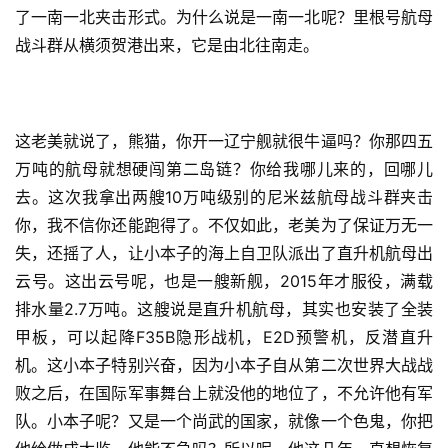
了一南一北夹击形式。为什么说是一南一北呢？里根号航母
战斗群从横须贺港出来，它是由北往南走。
这老美就说了，熊猫，你开一辽宁舰就很牛逼吗？你那四五
万吨的航母就想硬闯第二岛链？你给我哪儿来的，回哪儿
去。这次我拿出两艘10万吨级别的尼米兹航母战斗群夹击
你，我不信你还能跑得了。不仅如此，老美为了保证万无一
失，还摇了人，让小本子的海上自卫队派出了直升机航母出
云号。这出云号呢，也是一艘新舰，2015年才服役，满载
排水量2.7万吨。这艘说是直升机航母，其实也安装了全装
甲板，可以起降F35B隐形战机，E2D预警机，反潜直升
机。这小本子特别兴奋，因为小本子自从第二次世界大战战
败之后，在国际军事舞台上就没他的地位了，不允许他有军
队。小本子呢？又是一个尚武的国家，就像一个色鬼，你把