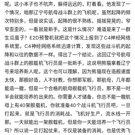
呢。这小本子也不吭声，躲得远远的，盯着看。他发现了一
个情况，咱那辽宁号航母战斗群上的飞机呢，虽然起降的频
次特别多，但是说实话，起降的很不熟练，摇摇晃晃的，窄
窄歪歪的，一看就是新手。这是什么情况？难道是来了一群
生瓜蛋子？E2D预警机就把这个情况上报到了C4神经网络
系统里。C4神经网络系统迅速计算，发现这些战斗机的起
降和以往的数据不一样。得出了一个结论，这回辽宁号航母
战斗群上的舰载机飞行员是一批新手，这说明熊猫拿着辽宁
号来培养新人呢。这个也可以理解，因为熊猫现在造舰速度
太快，那舰好造，人不好教，你想那军舰，那航母，几年都
能造一艘，但是一个合格的航母舰载机飞行员，那不是一时
半会就能培养的出来的。你需要人才储备，你总不能一艘航
母上有40架舰载机，你就准备40个战斗机飞行员吧，一旦
打起来，就是飞行员的消耗战。飞机好生产，流水线一开
那。一天就能出一架舰载机，但是你一天能培养一个飞行员
吗？所以说一旦打起仗来，不仅是装备的消耗，也是优秀飞