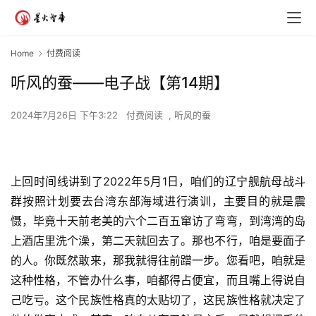
Home
付费阅读
听风的蚕——电子战【第14期】
2024年7月26日 下午3:22
付费阅读
,
听风的蚕
上回时间线讲到了2022年5月1日，咱们的辽宁舰航母战斗
群按照计划要去台湾东部海域进行演训，主要目的就是震
慑，毕竟十天前老美的六个二百五窜访了弯弯，到湾湾的岛
上酒店里洗个澡，第二天就回去了。那也不行，咱是要面子
的人。你既然敢来，那我就得往前蹭一步。您看吧，咱就是
这种性格，不管办什么事，咱都得占便宜，而且嘴上得说自
己吃亏。这个民族性格真的太贴切了，这民族性格就决定了