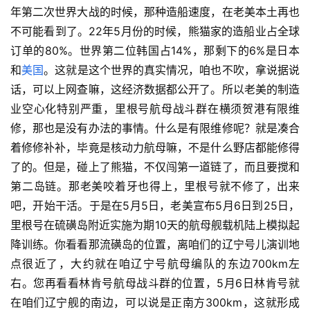
年第二次世界大战的时候，那种造船速度，在老美本土再也
不可能看到了。22年5月份的时候，熊猫家的造船业占全球
订单的80%。世界第二位韩国占14%，那剩下的6%是日本
和
美国
。这就是这个世界的真实情况，咱也不吹，拿说据说
话，可以上网查嘛，这经济数据都公开了。所以老美的制造
业空心化特别严重，里根号航母战斗群在横须贺港有限维
修，那也是没有办法的事情。什么是有限维修呢？就是凑合
着修修补补，毕竟是核动力航母嘛，不是什么野店都能修得
了的。但是，碰上了熊猫，不仅闯第一道链了，而且要搅和
第二岛链。那老美咬着牙也得上，里根号就不修了，出来
吧，开始干活。于是在5月5日，老美宣布5月6日到25日，
里根号在硫磺岛附近实施为期10天的航母舰载机陆上模拟起
降训练。你看看那流磺岛的位置，离咱们的辽宁号儿演训地
点很近了，大约就在咱辽宁号航母编队的东边700km左
右。您再看看林肯号航母战斗群的位置，5月6日林肯号就
在咱们辽宁舰的南边，可以说是正南方300km，这就形成