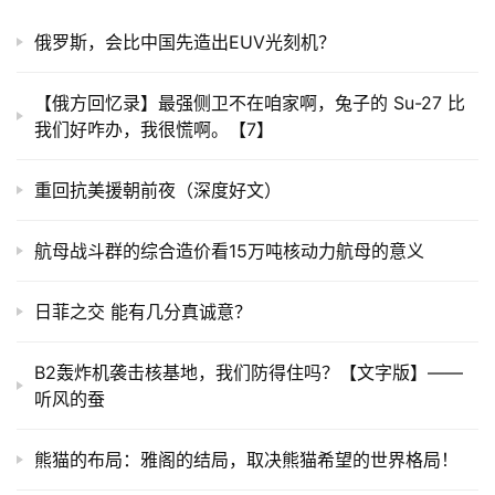
俄罗斯，会比中国先造出EUV光刻机？
【俄方回忆录】最强侧卫不在咱家啊，兔子的 Su-27 比
我们好咋办，我很慌啊。【7】
重回抗美援朝前夜（深度好文）
航母战斗群的综合造价看15万吨核动力航母的意义
日菲之交 能有几分真诚意？
B2轰炸机袭击核基地，我们防得住吗？【文字版】——
听风的蚕
熊猫的布局：雅阁的结局，取决熊猫希望的世界格局！