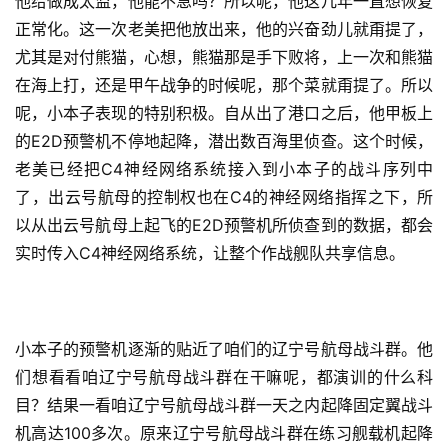
他给做成太监，他能不急吗？所以呢，他这几年一直想恢复
正常化。这一次老美把他放出来，他的兴奋劲儿就甭提了，
尤其是对付熊猫，心想，熊猫那是手下败将，上一次和熊猫
在海上打，还是甲午战争的时候呢，那个菜就甭提了。所以
呢，小本子表现的特别积极。自从出了港口之后，他甲板上
的E2D预警机不停地起降，潜出数百海里侦查。这个时候，
老美已经把C4神经网络系统接入到小本子的战斗序列中
了，出云号航母的控制权也在C4的神经网络指挥之下，所
以从出云号航母上起飞的E2D预警机所侦查到的数据，都会
实时传入C4神经网络系统，让整个作战舰队共享信息。
小本子的预警机逐渐的贴近了咱们的辽宁号航母战斗群。他
们想看看咱辽宁号航母战斗群在干嘛呢，都演训的什么科
目？结果一看咱辽宁号航母战斗群一天之内起降固定翼战斗
机高达100多次。原来辽宁号航母战斗群在练习舰载机起降