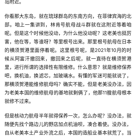
岛附近。
你看那大东岛，就在琉球群岛的东南方向，在菲律宾海的北
部。咱上一集讲到，林肯号航母战斗群就在这附近等着咱
呢。但是这个时候他没动，为什么他没动呢？这老美也挺厉
害，他在等，等谁呀？等里根号出来。那里根号航母在日本
的横须贺港里面停着呢。这里根号呢，是2021年10月的时
候从阿富汗撤回来，撤回来之后呢，就一直待在横须贺港
里，进行所谓的选择性有限维修。什么意思？就是维修保养
吧，换机油，换滤芯，加玻璃水。有懂的军迷可能就说了，
那横须贺港能维修航母吗？确实不能，但是老美没办法，因
为老美本国的维修航母的基地就剩俩了，他那11艘航母根本
就修不过来。
但是核动力航母半年就得保养一次，怎么办呢？没办法，就
随便先找个路边儿的野店加点机油呗，凑合着使。没办法，
自从老美本土产业外流之后，本国的造船业基本就荒了。当