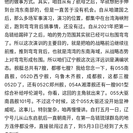
他的做事方式。其实，咱自从有了航母之后，早就想把手伸
到台湾东南部的，但是一直苦于没有机会。自从咱建国之
后，那么多场军事演习，演习的位置，都集中在台湾海峡附
近，跑到弯弯背后搞事情，还没有过。自从2021年把第一
岛链给踢碎了之后，咱的势力范围其实就已经可以包围弯弯
了。所以这次演训的主要目的，就是把咱的战略前沿继续往
前推，推到弯弯背后，也就是湾湾的东南海域，从战略态势
上对弯弯形成包围。所以咱们辽宁舰这次远洋远训是满编状
态。舰艇总共有7艘，都哪七艘？我给您念一下，有055南
昌舰，052D西宁舰，乌鲁木齐舰，成都舰，这都三艘
052D了，还有052C郑州舰，054A湘潭舰还有一艘901型
综合补给呼伦湖号。你看，这回的主角就出来了。055大驱
南昌舰101号。不过这个时候，这个055大驱还没开始显神
威呢。这事儿，特别复杂，咱再慢慢讲。自打五月一日，辽
宁号儿从山东启航后一直朝南开，在第一岛链琉球群岛的地
方连停都没停，直接就闯过去了，到5月3日已经到了大东