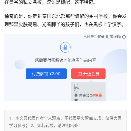
在曼谷的私立名校，汉语是标配，这不稀奇。
稀奇的是，你走进泰国东北部那些偏僻的乡村学校，你会发
现那里皮肤黝黑、光着脚丫的孩子们，也在黑板上学汉字。
已付费？
登录
或
刷新
您需要付费解锁才能查看当前内容
付费解锁
¥
2.00
开通会员
付费会员
¥
免费
1、本文只代表作者个人观点，不代表星火智库立场，仅供大家
学习参考； 2、如若转载，请注明出处：