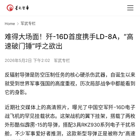
Home
军武专栏
难得大场面！歼-16D首度携手LD-8A，“高
速破门锤”呼之欲出
2026年5月2日 下午2:02
军武专栏
反辐射导弹是防空压制任务的核心硬杀伤武器，自诞生以来
就受到世界军事强国的高度重视，历次局部战争中都能看到
它的身影。
近期社交媒体上的高清照片，曝光了中国空军歼-16D电子
战飞机的罕见挂载状态。这架战机的翼下挂架，搭载了两枚
外形酷似霹雳-15的导弹，搭配3具RKZ930系列电子干扰吊
舱，不少军事爱好者推测，这款新型导弹正是被称为“高速