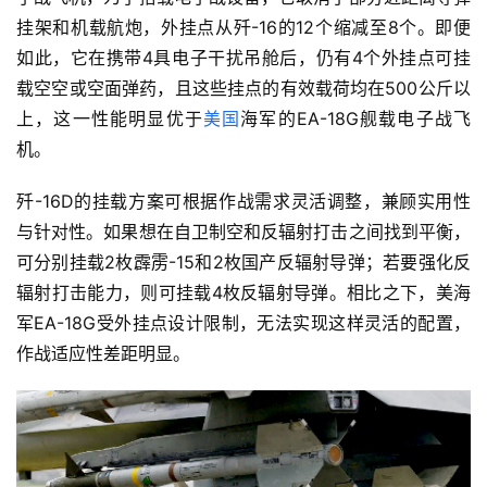
挂架和机载航炮，外挂点从歼-16的12个缩减至8个。即便
如此，它在携带4具电子干扰吊舱后，仍有4个外挂点可挂
载空空或空面弹药，且这些挂点的有效载荷均在500公斤以
上，这一性能明显优于
美国
海军的EA-18G舰载电子战飞
机。
歼-16D的挂载方案可根据作战需求灵活调整，兼顾实用性
与针对性。如果想在自卫制空和反辐射打击之间找到平衡，
可分别挂载2枚霹雳-15和2枚国产反辐射导弹；若要强化反
辐射打击能力，则可挂载4枚反辐射导弹。相比之下，美海
军EA-18G受外挂点设计限制，无法实现这样灵活的配置，
作战适应性差距明显。