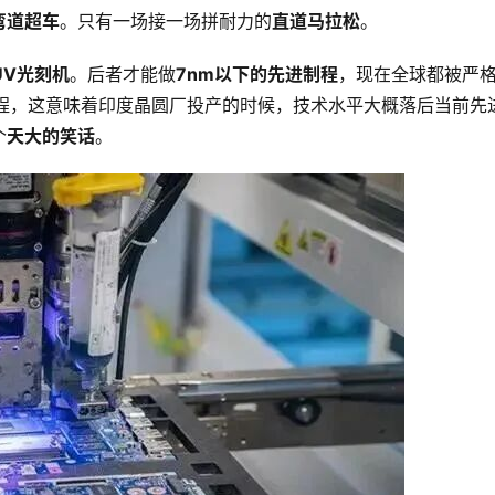
弯道超车
。只有一场接一场拼耐力的
直道马拉松
。
UV光刻机
。后者才能做
7nm以下的先进制程
，现在全球都被严
制程，这意味着印度晶圆厂投产的时候，技术水平大概落后当前先
个
天大的笑话
。