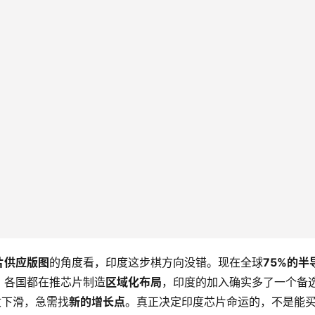
片供应版图
的角度看，印度这步棋方向没错。现在全球
75%的半
。各国都在推芯片制造
区域化布局
，印度的加入确实多了一个备
收下滑，急需找
新的增长点
。真正决定印度芯片命运的，不是能