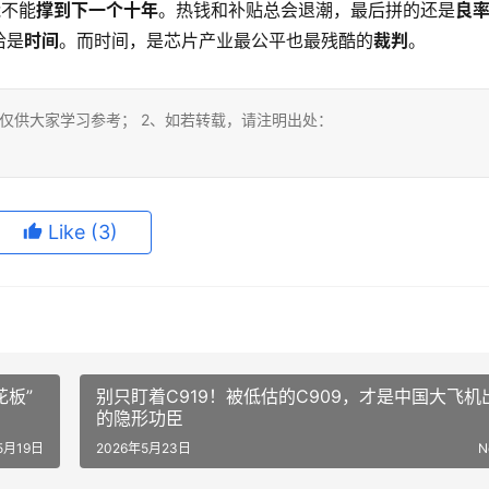
能不能
撑到下一个十年
。热钱和补贴总会退潮，最后拼的还是
良
恰是
时间
。而时间，是芯片产业最公平也最残酷的
裁判
。
仅供大家学习参考； 2、如若转载，请注明出处：
Like
(3)
花板”
别只盯着C919！被低估的C909，才是中国大飞机
的隐形功臣
5月19日
2026年5月23日
N