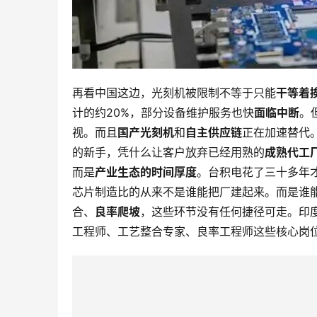
再看中国这边，光刻机被限制不等于只能
干等着
计的约20%，部分设备维护服务也快
面临中断
。
视。而且
国产光刻机
和
自主供应链
正在加速替代
的新手，凭什么让客户放弃已经用熟的
成熟代工
而是
产业生态的时间厚度
。台积电花了三十多年
芯片制造比的从来不是谁能把厂建起来。而是谁
合、
良率爬坡
，这些环节没有任何捷径可走。印
工程师、工艺整合专家、良率工程师这些核心岗