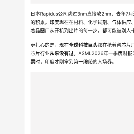
日本Rapidus公司跳过3nm直接攻2nm，去年7
的积累。印度现在在材料、化学试剂、气体供应
着晶圆厂从开机到出片的每一步，都可能被别人
更扎心的是，现在
全球科技巨头
都在抢着帮芯片厂
芯片行业
从来没有过
。ASML2026年一季度
票
时，印度才刚拿到第一艘船的入场券。