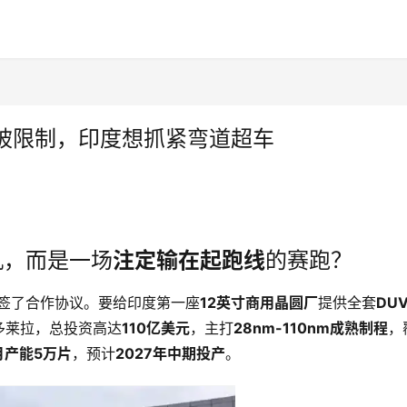
被限制，印度想抓紧弯道超车
机，而是一场
注定输在起跑线
的赛跑？
子签了合作协议。要给印度第一座
12英寸商用晶圆厂
提供全套
DU
多莱拉，总投资高达
110亿美元
，主打
28nm-110nm成熟制程
，
月产能5万片
，预计
2027年中期投产
。