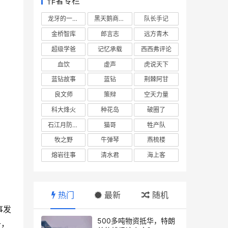
作者专栏
龙牙的一座山
黑天鹅商业情报站
队长手记
金桥智库
郎言志
远方青木
超级学爸
记忆承载
西西弗评论
血饮
虚声
虎说天下
蓝钻故事
蓝钻
荆棘阿甘
良文师
策辩
空天力量
科大烽火
种花岛
破圈了
石江月防务观察
猫哥
牲产队
牧之野
牛弹琴
燕梳楼
熔岩往事
清水君
海上客
热门
最新
随机
事发
500多吨物资抵华，特朗
子，