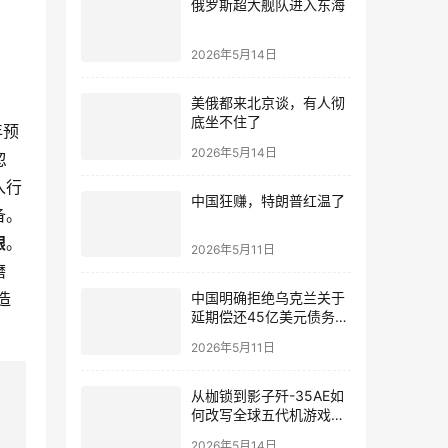
俄罗斯超大舰队进入东海
2026年5月14日
美俄都来北京谈，有人彻
底坐不住了
年预
2026年5月14日
忽
入行
中国狂赚，特朗普红温了
备。
跟
。
2026年5月11日
磨
造
中国明确拒绝乌克兰关于
延期偿还45亿美元债务的
请求！
2026年5月11日
从枷锁到影子歼-35AE如
何改写全球五代机游戏规
则
2026年5月14日