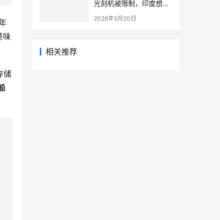
光刻机被限制，印度想抓
紧弯道超车
2026年5月20日
年
意味
相关推荐
存储
船