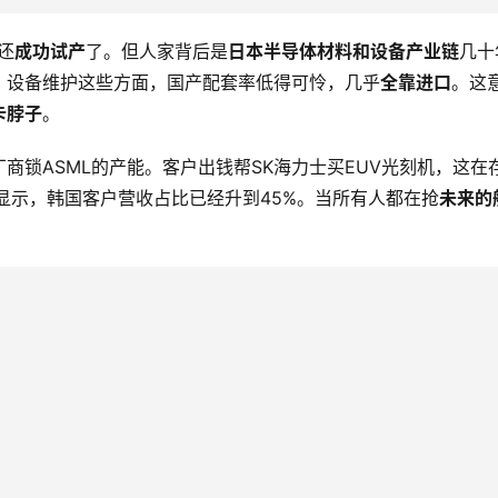
月还
成功试产
了。但人家背后是
日本半导体材料和设备产业链
几十
、设备维护这些方面，国产配套率低得可怜，几乎
全靠进口
。这
卡脖子
。
商锁ASML的产能。客户出钱帮SK海力士买EUV光刻机，这在
财报显示，韩国客户营收占比已经升到45%。当所有人都在抢
未来的