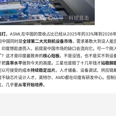
挨打
。ASML在中国的营收占比已经从2025年的33%降到2026
但中国同时是
全球第二大光刻机设备市场
，需求基数大到没人能
。印度想趁虚而入，前提是中国市场的缺口会流向它。可一个刚
厂
？这才是印度最致命的
核心短板
。不是没钱，也不是买不到设
才把
良率水平
做到今天的高度。三星也是赔了十几年钱才
站稳脚
能以可接受的成本
持续稳定出片
。人才储备、设备调试、供应链
度不缺芯片设计人才，英特尔、AMD都在印度有研发中心。但制
位，几乎要
从零开始培养
。