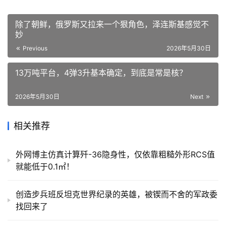
除了朝鲜，俄罗斯又拉来一个狠角色，泽连斯基感觉不
妙
Previous
2026年5月30日
13万吨平台，4弹3升基本确定，到底是常是核？
2026年5月30日
Next
相关推荐
外网博主仿真计算歼-36隐身性，仅依靠粗糙外形RCS值
就能低于0.1㎡！
创造步兵班反坦克世界纪录的英雄，被锲而不舍的军政委
找回来了