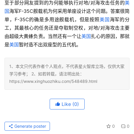
至于部分网友提到的为何能够执行对地/对海攻击任务的
美
国
海军F-35C舰载机为何采用单座设计这个问题。答案很简
单，F-35C的确是多用途舰载机，但是按照
美国
海军的分
工，其最核心的任务还是夺取制空权，对地/对海攻击主要
由超级大黄蜂负责。当然还有一个让
美国
扎心的原因，那就
是
美国
暂时造不出双座型的五代机。
1、本文只代表作者个人观点，不代表星火智库立场，仅供大家
学习参考； 2、如若转载，请注明出处：
https://www.xinghuozhiku.com/548489.html
Like
(0)
Generate poster
0
0