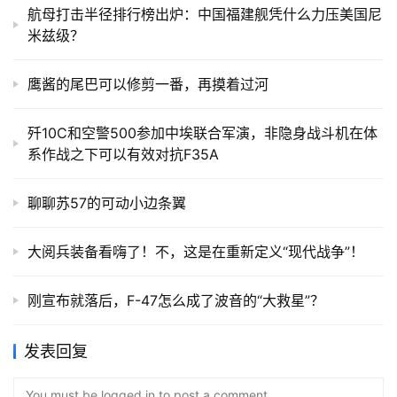
航母打击半径排行榜出炉：中国福建舰凭什么力压美国尼
米兹级？
鹰酱的尾巴可以修剪一番，再摸着过河
歼10C和空警500参加中埃联合军演，非隐身战斗机在体
系作战之下可以有效对抗F35A
聊聊苏57的可动小边条翼
大阅兵装备看嗨了！不，这是在重新定义“现代战争”！
刚宣布就落后，F-47怎么成了波音的“大救星”？
发表回复
You must be logged in to post a comment...