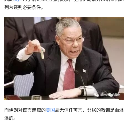
列为谈判必要条件。
而伊朗对谎言连篇的
美国
毫无信任可言，邻居的教训是血淋
淋的。