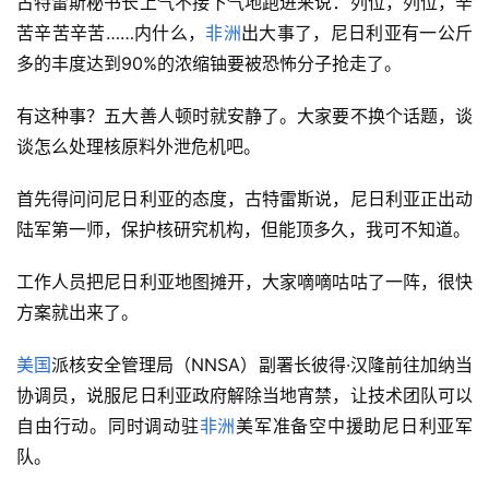
古特雷斯秘书长上气不接下气地跑进来说：列位，列位，辛
苦辛苦辛苦……内什么，
非洲
出大事了，尼日利亚有一公斤
多的丰度达到90%的浓缩铀要被恐怖分子抢走了。
有这种事？五大善人顿时就安静了。大家要不换个话题，谈
谈怎么处理核原料外泄危机吧。
首先得问问尼日利亚的态度，古特雷斯说，尼日利亚正出动
陆军第一师，保护核研究机构，但能顶多久，我可不知道。
工作人员把尼日利亚地图摊开，大家嘀嘀咕咕了一阵，很快
方案就出来了。
美国
派核安全管理局（NNSA）副署长彼得·汉隆前往加纳当
协调员，说服尼日利亚政府解除当地宵禁，让技术团队可以
自由行动。同时调动驻
非洲
美军准备空中援助尼日利亚军
队。