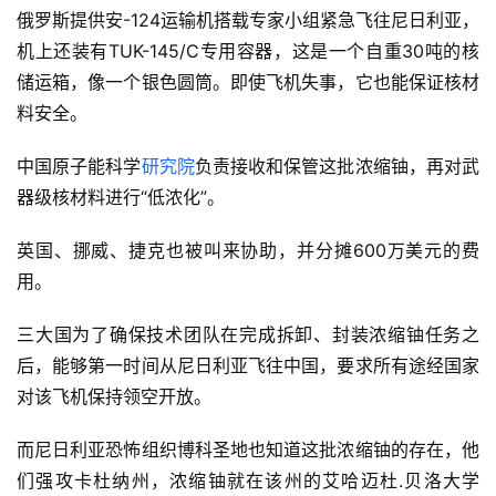
俄罗斯提供安-124运输机搭载专家小组紧急飞往尼日利亚，
机上还装有TUK-145/C专用容器，这是一个自重30吨的核
储运箱，像一个银色圆筒。即使飞机失事，它也能保证核材
料安全。
中国原子能科学
研究院
负责接收和保管这批浓缩铀，再对武
器级核材料进行“低浓化”。
英国、挪威、捷克也被叫来协助，并分摊600万美元的费
用。
三大国为了确保技术团队在完成拆卸、封装浓缩铀任务之
后，能够第一时间从尼日利亚飞往中国，要求所有途经国家
对该飞机保持领空开放。
而尼日利亚恐怖组织博科圣地也知道这批浓缩铀的存在，他
们强攻卡杜纳州，浓缩铀就在该州的艾哈迈杜.贝洛大学