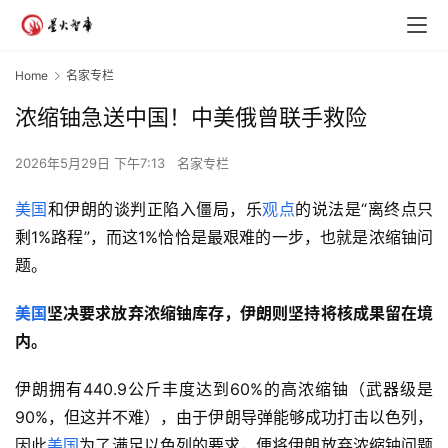
Home
名家专栏
浓缩铀急送中国！中美俄曾联手救险
2026年5月29日 下午7:13
名家专栏
美国
和伊朗的谈判正陷入僵局，乐
观点
的说法是“离终点只
剩1%路程”，而这1%恰恰是最艰难的一步，也就是浓缩铀问
题。
美国
坚决要求放弃浓缩铀库存，伊朗则
坚持将核成果留在境
内。
伊朗拥有440.9公斤丰度达到60%的高浓缩铀（武器级是
90%，但这并不难），由于伊朗导弹能够成功打击以色列，
因此
美国
为了满足以色列的要求，便将伊朗放弃浓缩铀问题