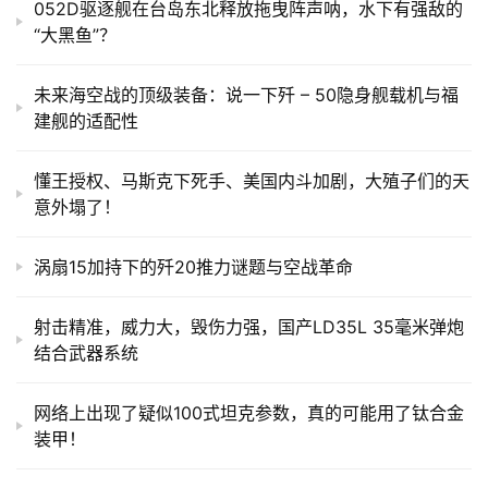
052D驱逐舰在台岛东北释放拖曳阵声呐，水下有强敌的
“大黑鱼”？
未来海空战的顶级装备：说一下歼 – 50隐身舰载机与福
建舰的适配性
懂王授权、马斯克下死手、美国内斗加剧，大殖子们的天
意外塌了！
涡扇15加持下的歼20推力谜题与空战革命
射击精准，威力大，毁伤力强，国产LD35L 35毫米弹炮
结合武器系统
网络上出现了疑似100式坦克参数，真的可能用了钛合金
装甲！