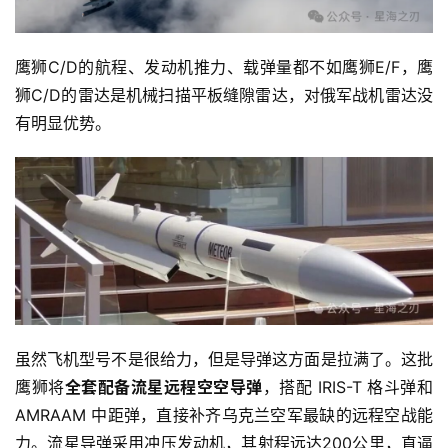
鹰狮C/D的航程、发动机推力、载弹量都不如鹰狮E/F，鹰
狮C/D的雷达是机械扫描平板缝隙雷达，对俄军战机雷达没
有明显优势。
虽然飞机型号不是很给力，但是导弹这方面是拉满了。这批
鹰狮将
全套配备流星远程空空导弹
，搭配 IRIS-T 格斗弹和 
AMRAAM 中距弹，直接补齐乌克兰空军最缺的远程空战能
力。流星导弹采用冲压发动机，其射程远达200公里，直逼