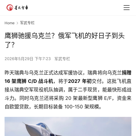
Home
军武专栏
鹰狮驰援乌克兰？俄军飞机的好日子到头
了？
2026年5月29日 下午7:23
军武专栏
昨天瑞典与乌克兰正式达成军援协议，瑞典将向乌克兰
捐赠 
16 架鹰狮 C/D 战斗机
，将于
2027 年初
交付。这批飞机直
接从瑞典空军现役机队抽调，属于二手现货，能最快形成战
斗力。同时乌克兰还将采购 20 架最新型鹰狮 E/F，资金来
自欧盟贷款，长期目标装备 100-150 架规模。