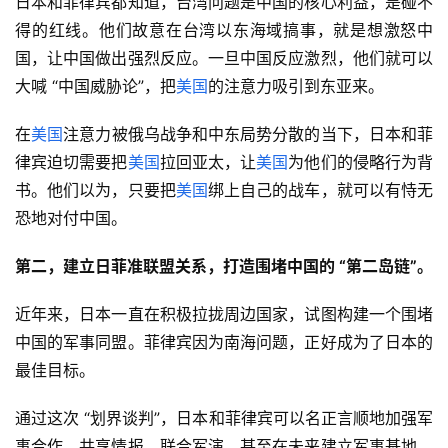
日本和菲律宾都知道，台湾问题是中国的核心利益，是碰不
得的红线。他们故意在台湾以东海域搞事，就是想激怒中
国，让中国做出强烈反应。一旦中国反应激烈，他们就可以
大喊 “中国威胁论”，把
美国
的注意力吸引到东亚来。
在
美国
注意力被俄乌战争和中东局势分散的当下，日本和菲
律宾迫切需要把
美国
拉回亚太，让
美国
为他们的侵略行为背
书。他们以为，只要把
美国
绑上自己的战车，就可以有恃无
恐地对付中国。
第二，建立日菲准联盟关系，打造围堵中国的 “第二岛链”。
近年来，日本一直在积极拉拢周边国家，试图构建一个围堵
中国的军事同盟。菲律宾因为南海问题，正好成为了日本的
最佳目标。
通过这次 “划界谈判”，日本和菲律宾可以名正言顺地加强军
事合作，共享情报，联合军演，甚至在未来建立军事基地。