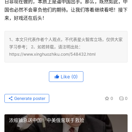
日菲现在做的，本质上是逼中国出手。那么，既然如此，中
国也必然不会辜负他们的期待。让我们等着继续看吧！接下
来，好戏还在后头！
1、本文只代表作者个人观点，不代表星火智库立场，仅供大家
学习参考； 2、如若转载，请注明出处：
https://www.xinghuozhiku.com/548432.html
Like
(0)
Generate poster
0
0
浓缩铀急送中国！中美俄曾联手救险