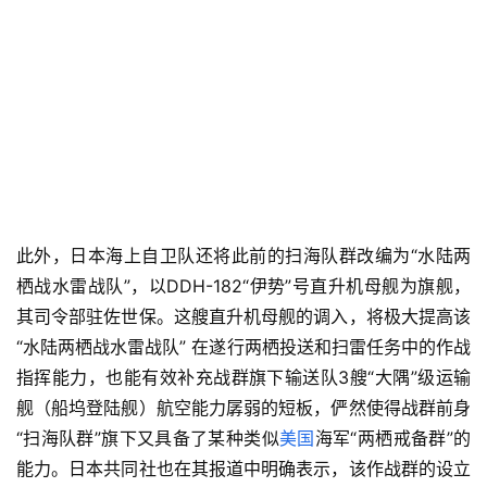
此外，日本海上自卫队还将此前的扫海队群改编为“水陆两
栖战水雷战队”，以DDH-182“伊势”号直升机母舰为旗舰，
其司令部驻佐世保。这艘直升机母舰的调入，将极大提高该
“水陆两栖战水雷战队” 在遂行两栖投送和扫雷任务中的作战
指挥能力，也能有效补充战群旗下输送队3艘“大隅”级运输
舰（船坞登陆舰）航空能力孱弱的短板，俨然使得战群前身
“扫海队群”旗下又具备了某种类似
美国
海军“两栖戒备群”的
能力。日本共同社也在其报道中明确表示，该作战群的设立