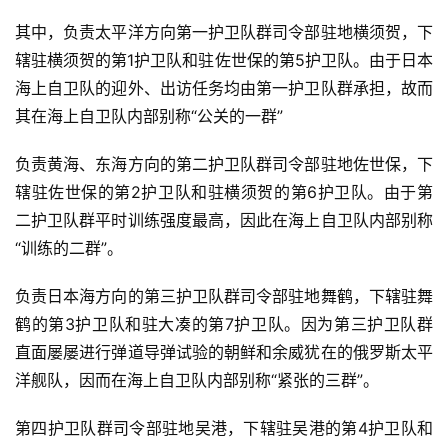
其中，负责太平洋方向第一护卫队群司令部驻地横须贺，下
辖驻横须贺的第1护卫队和驻佐世保的第5护卫队。由于日本
海上自卫队的迎外、出访任务均由第一护卫队群承担，故而
其在海上自卫队内部别称“公关的一群”
负责黄海、东海方向的第二护卫队群司令部驻地佐世保，下
辖驻佐世保的第2护卫队和驻横须贺的第6护卫队。由于第
二护卫队群平时训练强度最高，因此在海上自卫队内部别称
“训练的二群”。
负责日本海方向的第三护卫队群司令部驻地舞鹤，下辖驻舞
鹤的第3护卫队和驻大凑的第7护卫队。因为第三护卫队群
直面屡屡进行弹道导弹试验的朝鲜和余威犹在的俄罗斯太平
洋舰队，因而在海上自卫队内部别称“紧张的三群”。
第四护卫队群司令部驻地吴港，下辖驻吴港的第4护卫队和