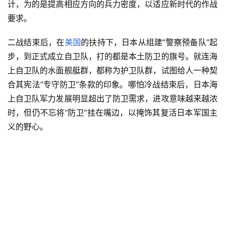
计，为的是提高相应方向的兵力密度，以适应新时代的作战
要求。
二战结束后，在
美国
的扶持下，日本从组建“警察预备队”起
步，到正式成立自卫队，打的都是本土防卫的旗号。就连海
上自卫队的水面舰艇群，都称为护卫队群，试图给人一种契
合其宪法“专守防卫”条款的印象。哪怕冷战结束后，日本海
上自卫队军力发展明显超出了防卫需求，进攻意味越来越浓
时，但仍不忘将“防卫”挂在嘴边，以掩饰其复活日本军国主
义的野心。