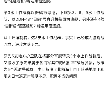
盾”驱逐舰和9艘通用驱逐舰。
第3水上作战群以舞鹤为母港，下辖第3、6、9水上作战
队，以DDH-181“日向”号直升机航母为旗舰，另外还有4艘
“宙斯盾”驱逐舰和7 艘通用驱逐舰。
从上述编制看，这3支水上作战群，事实上已经成为航母战
斗群，进攻意味明显。
原先5支地方护卫队在将部分军舰转隶3个水上作战群后，
又接收了原先隶属于各海军其中的6艘“隼”级导弹艇，改编
为5个巡逻警戒群。由此解决了此前海上自卫队基地防卫和
周边日常巡逻时舰艇不足、配置不当的问题。