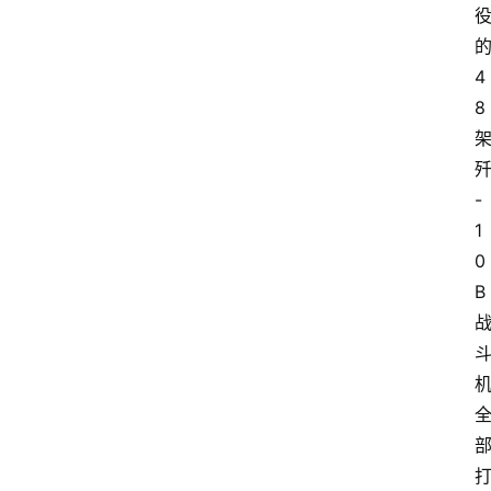
4
8
-
1
0
B