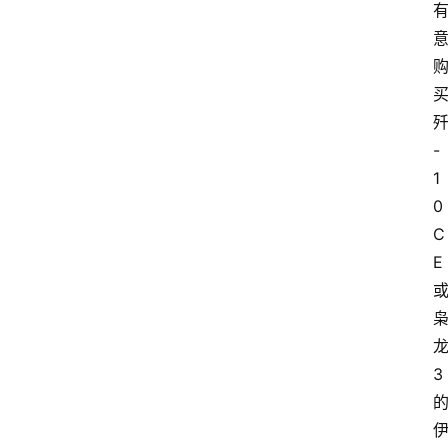
-
1
0
C
E
3