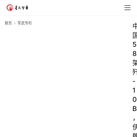
首页
军武专栏
5
8
-
1
0
B