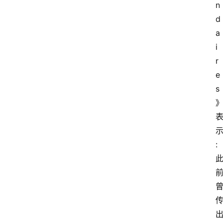
n
d
a
i
r
e
s
: