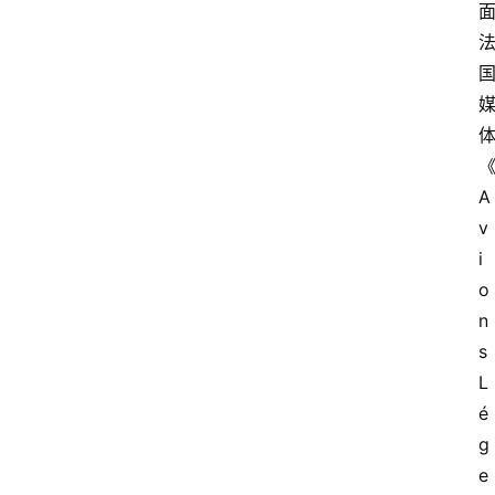
A
v
i
o
n
s 
L
é
g
e