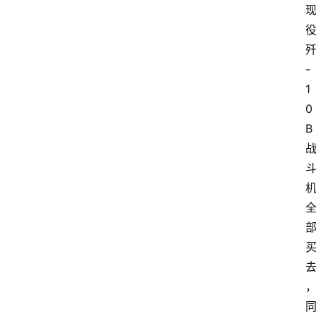
-
1
0
B