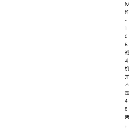
-
1
0
B
4
8