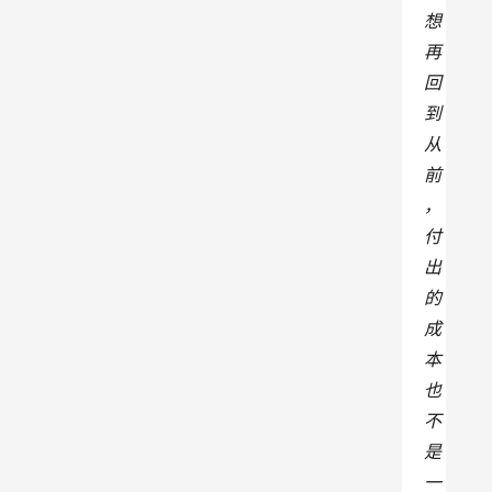
想
再
回
到
从
前
，
付
出
的
成
本
也
不
是
一