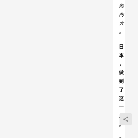
般
的
大
。
日
本
，
做
到
了
这
一
点
。