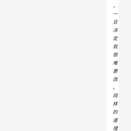
，
一
旦
决
定
就
很
难
更
改
。
同
样
的
道
理