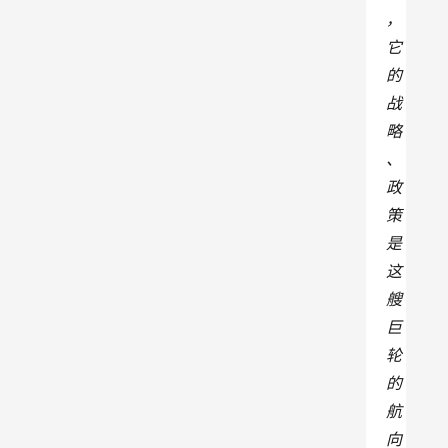
，
它
的
战
略
、
政
策
是
这
艘
巨
轮
的
航
向