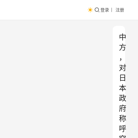
登录
注册
中
方
，
对
日
本
政
府
称
呼