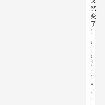
突
然
变
了
！
2
0
2
6
年
6
月
2
9
日
下
午
4
: