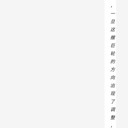
，
一
旦
这
艘
巨
轮
的
方
向
出
现
了
调
整
，