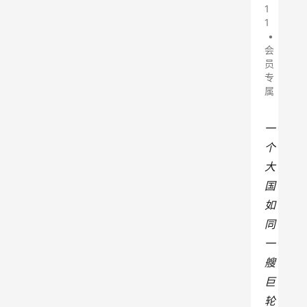
1
1
•
会
员
专
属
一
个
大
国
如
同
一
艘
巨
轮