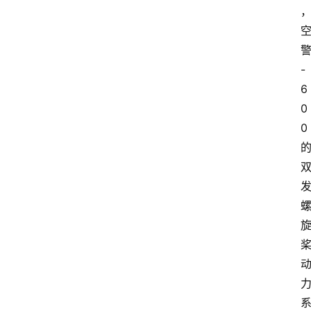
舆
情
聚
-
焦
6
0
0