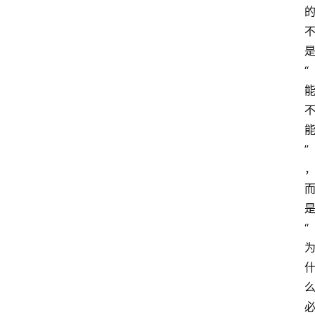
“
”
“