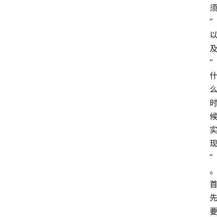
”
“
”