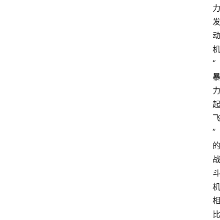
“
首
页
”
名
家
专
栏
登录
注册