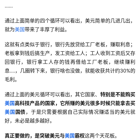
……
通过上面简单的四个循环可以看出，美元简单的几进几出，
就为
美国
带来了丰厚了利益。
这就有点类似于银行，银行先放贷给工厂老板，赚取利息；
老板拿到钱后搞生产，发工资给工人；工人收到工资后又存
回银行，银行拿工人存的钱再借给工厂老板，继续赚利
息….，几圈转下来，银行啥也没做，就能收获共计约30%的
毛利。
通过上面的美元循环可以看出，其它国家、
特别是不能购买
美国
高科技产品的国家，它所赚的美元很多时候只能拿去买
美国
国债
，于是只需要根据自己实际情况赚适当的美元就
好，未必是越多越好。
真正要做的，是突破美元与
美国
霸权
这两个天花板。