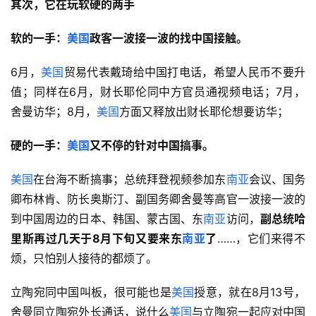
其次，它在玩软硬的两手
软的一手：
美国
政客一波接一波的找中国接触。
6月，
美国
贸易代表戴琦给中国打电话，希望人民币不要升
值；同样在6月，财长耶伦同中方官员通视频电话；7月，
舍曼访华；8月，
美国
方面又释放出财长耶伦想要访华；
硬的一手：
美国
又不停的针对中国搞事。
美国
在台海不断搞事；总统拜登视频参加东
南亚
会议、国务
卿布林肯、防长奥斯汀、副国务卿舍曼等高官一波接一波的
到中国周边的日本、韩国、蒙古国、东
南亚
访问，
副总统哈
里斯再过几天于8月下旬又要来东
南亚
了
……，它们来得不
烦，只怕别人接待的都烦了。
立陶宛同中国叫板，很可能也是
美国
授意，就在8月13号，
舍曼同立陶宛外长通话，说什么
美国
与立陶宛一起应对中国