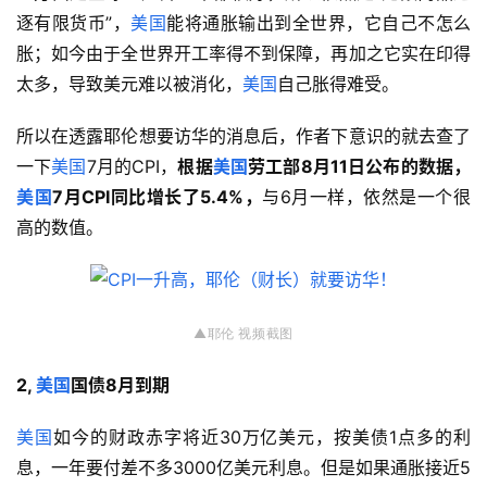
逐有限货币”，
美国
能将通胀输出到全世界，它自己不怎么
胀；如今由于全世界开工率得不到保障，再加之它实在印得
太多，导致美元难以被消化，
美国
自己胀得难受。
所以在透露耶伦想要访华的消息后，作者下意识的就去查了
一下
美国
7月的CPI，
根据
美国
劳工部8月11日公布的数据，
美国
7月CPI同比增长了5.4%，
与6月一样，依然是一个很
高的数值。
▲耶伦 视频
截图
2, 
美国
国债8月到期
美国
如今的财政赤字将近30万亿美元，按美债1点多的利
息，一年要付差不多3000亿美元利息。但是如果通胀接近5