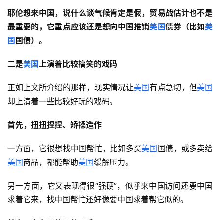
耶伦想来中国，说什么谈气候肯定是假，贸易战估计也不是
最重要的，它重点应该还是想向中国推销
美国
债券（比如
美
国
国债）。
二是
美国
上演着比较搞笑的戏码
正如上文所介绍的那样，现实情况让
美国
有点急切，但
美国
却上演着一些比较好玩的戏码。
首先，扭扭捏捏、矫揉造作
一方面，它很想找中国帮忙，比如多买
美国
国债，或多卖给
美国
商品，都能帮助
美国
缓解压力。
另一方面，它又表现得很“强硬”，似乎来中国访问还要中国
求着它来，找中国帮忙还好像要中国求着帮它似的。