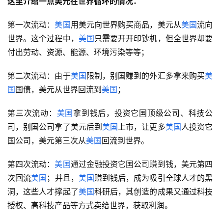
这里介绍一点美元在世界循环的情况：
第一次流动：
美国
用美元向世界购买商品，美元从
美国
流向
世界。这个过程中，
美国
只需要开开印钞机，但全世界却要
付出劳动、资源、能源、环境污染等等；
第二次流动：由于
美国
限制，别国赚到的外汇多拿来购买
美
国
国债，美元从世界回流到
美国
；
第三次流动：
美国
拿到钱后，投资它国顶级公司、科技公
司，别国公司拿了美元后到
美国
上市，让更多
美国
人投资它
国公司，美元第三次从
美国
回流到世界。
第四次流动：
美国
通过金融投资它国公司赚到钱，美元第四
次回流
美国
；并且，
美国
赚到钱后，成为吸引全球人才的黑
洞，这些人才撑起了
美国
科研后，其创造的成果又通过科技
授权、高科技产品等方式卖给世界，获取利润。