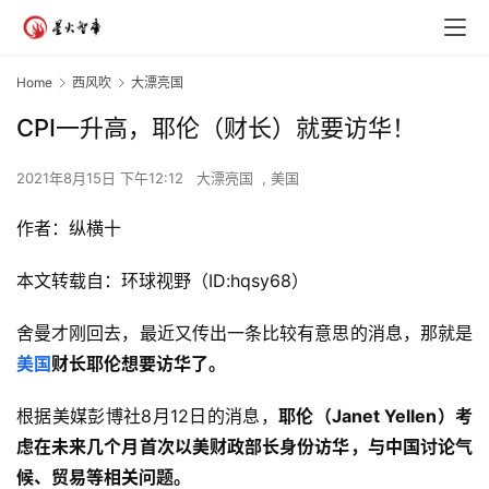
Home
西风吹
大漂亮国
CPI一升高，耶伦（财长）就要访华！
2021年8月15日 下午12:12
大漂亮国
,
美国
作者：纵横十
本文转载自：环球视野（ID:hqsy68）
舍曼才刚回去，最近又传出一条比较有意思的消息，那就是
美国
财长耶伦想要访华了。
根据美媒彭博社8月12日的消息，
耶伦（Janet Yellen）考
虑在未来几个月首次以美财政部长身份访华，与中国讨论气
候、贸易等相关问题。