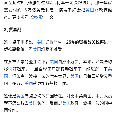
甚至超过5（通胀超过5以后利率一定会跟进），那一年就
需要付约1.5万亿美元利息，搞得不好会把
美国
财政搞破
产。更多参看《
大招
》一文
3, 贸易战
这一点不用多说，
美国
通胀严重，
25%的贸易战关税再进一
步推高物价
，看
美国
难受不难受。
在多重因素的叠加之下，
美国
自然不好受。本来，若是全球
尽快好起来，一旦全球工厂都转动起来了，能缓解一下
美
国
，但如今一波接一波的席卷世界，
美国
自己每日新增又重
回十多万，
美国
就更加有些捱不住。
这便是
美国
有点急切的原因所在。对比中美两国，中方人员
就不怎么想去
美国
访问，反而是
美国
政客一波接一波的同中
国接触。