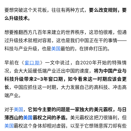
要想突破这个天花板，往往有两种方式，
要么改变规则，要
么升级技术。
想要推翻西方几百年来建立的世界秩序，这恐怕很难，但通
过升级技术就相对容易，这也是我们中国正在干的事情——
科技与产业升级，也是
美国
最怕的，在拼命打压的。
早前在
《
窗口期
》
一文中说过，自2020年开始的特殊情
况，会大大延缓低端产业迁出中国的速度，
将为中国产业与
科技升级带来2~3年窗口期，如今看来这一时期应该会更
长
，中国应抓住这一时期，大力发展自己的高科技、冲击高
端产业。
对于
美国
，
它如今主要的问题是一家独大的美元霸权，与日
薄西山的
美国
霸权之间的矛盾。
美元霸权这把刀很锋利，但
美国
霸权这个身体却相对虚弱，以至于它想随意挥刀却有些