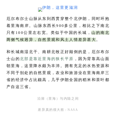
厄尔布尔士山脉从东到西贯穿整个北伊朗，同时环抱
着里海南岸。山脉东西长900多公里，相比之下南北
只有100公里左右宽。类似于中国的长城，
山的南北
两侧气候迥异，自然景观和风土人情差异甚大
。
和长城南湿北干、南耕北牧正好颠倒的是，厄尔布尔
士山的
北部是靠近里海的狭长平原
，因为背靠高山面
朝里海，这里降水颇为丰沛。拥有充足的水热资源和
不同于别处的自然景观，农业和旅游业在里海南岸三
省的经济中占比颇高，几乎伊朗全国的稻米和茶叶都
产自这三省。
沿湖（里海）与内陆之间
差异真的很大
图：NASA