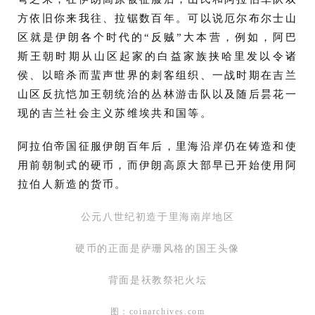
方依旧你来我往、拉锯数百年。可以说厄尔布尔士山
区就是伊朗各个时代的“反贼”大本营，例如，阿巴
斯王朝时期从山区起家的白益家族挟哈里发以令诸
侯、以暗杀而蜚声世界的刺客组织、一战时期在吉兰
山区反抗恺加王朝统治的丛林游击队以及随后昙花一
现的吉兰社会主义苏维埃共和国等。
阿拉伯帝国征服伊朗百年后，里海沿岸仍在铸造和使
用前朝制式的硬币，而伊朗高原大部早已开始使用阿
拉伯人新造的货币。
公元八世纪初造于里海南岸地区
硬币的正面是萨珊风格的国王头像
背面是祆教祭祀火坛
图：coinarchives.com