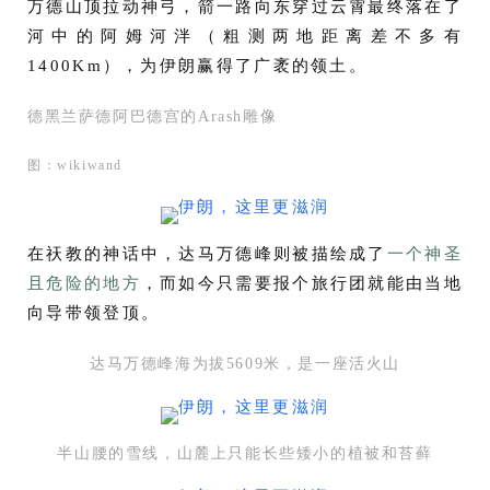
万德山顶拉动神弓，箭一路向东穿过云霄最终落在了
河中的阿姆河泮（粗测两地距离差不多有
1400Km），为伊朗赢得了广袤的领土。
德黑兰萨德阿巴德宫的Arash雕像
图：wikiwand
在祆教的神话中，达马万德峰则被描绘成了
一个神圣
且危险的地方
，而如今只需要报个旅行团就能由当地
向导带领登顶。
达马万德峰海为拔5609米，是一座活火山
半山腰的雪线，山麓上只能长些矮小的植被和苔藓