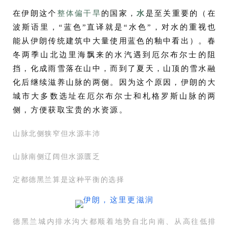
在伊朗这个
整体偏干旱
的国家，
水
是至关重要的（在
波斯语里，“蓝色”直译就是“水色”，对水的重视也
能从伊朗传统建筑中大量使用蓝色的釉中看出）。春
冬两季山北边里海飘来的水汽遇到厄尔布尔士的阻
挡，化成雨雪落在山中，而到了夏天，山顶的雪水融
化后继续滋养山脉的两侧。因为这个原因，伊朗的大
城市大多数选址在厄尔布尔士和札格罗斯山脉的两
侧，方便获取宝贵的水资源。
山脉北侧狭窄但水源丰沛
山脉南侧辽阔但水源匮乏
定都德黑兰算是这种平衡的选择
德黑兰城内排水沟大都顺着地势自北向南、从高往低排