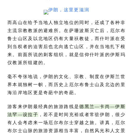
而高山在给予当地人独立地位的同时，还成了各种非
主流宗教教派的避难所。在萨珊波斯灭亡后，厄尔布
鲁士山区及以北地区仍有大量祆教徒，而什叶派在受
到当权者的迫害后也北向逃亡山区，并在当地扎下根
来。前面所说的刺客组织，就是信仰什叶派的伊斯玛
仪教派所组建的。
毫不夸张地说，伊朗的文化、宗教、制度在伊斯兰世
界本就独树一帜，而历史上厄尔布鲁士山及北边的里
海沿岸地区更是奇葩中的奇葩。
游客来伊朗最经典的旅游路线是
德黑兰—卡尚—伊斯
法罕—设拉子
，若不是时间充裕或者常驻伊朗，很少
有人会考虑来一场厄尔布尔士穿越之旅。讲真，厄尔
布尔士山脉的旅游资源相当丰富，自然风光和人文景