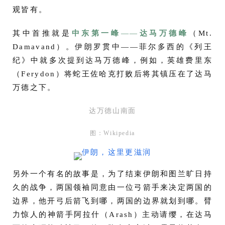
观皆有。
其中首推就是
中东第一峰
——
达马万德峰
（Mt.
Damavand）。伊朗罗贯中——菲尔多西的《列王
纪》中就多次提到达马万德峰，例如，英雄费里东
（Ferydon）将蛇王佐哈克打败后将其镇压在了达马
万德之下。
达万德山南面
图：Wikipedia
另外一个有名的故事是，为了结束伊朗和图兰旷日持
久的战争，两国领袖同意由一位弓箭手来决定两国的
边界，他开弓后箭飞到哪，两国的边界就划到哪。臂
力惊人的神箭手阿拉什（Arash）主动请缨，在达马