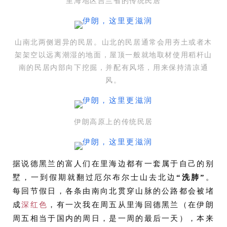
里海地区吉兰省的传统民居
山南北两侧迥异的民居。山北的民居通常会用夯土或者木
架架空以远离潮湿的地面，屋顶一般就地取材使用稻杆山
南的民居内部向下挖掘，并配有风塔，用来保持清凉通
风。
伊朗高原上的传统民居
据说德黑兰的富人们在里海边都有一套属于自己的别
墅，一到假期就翻过厄尔布尔士山去北边
“洗肺”
。
每回节假日，各条由南向北贯穿山脉的公路都会被堵
成
深红色
，有一次我在周五从里海回德黑兰（在伊朗
周五相当于国内的周日，是一周的最后一天），本来