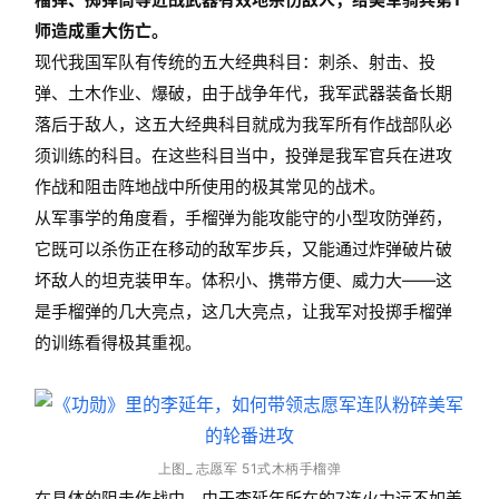
师造成重大伤亡。
现代我国军队有传统的五大经典科目：刺杀、射击、投
弹、土木作业、爆破，由于战争年代，我军武器装备长期
落后于敌人，这五大经典科目就成为我军所有作战部队必
须训练的科目。在这些科目当中，投弹是我军官兵在进攻
作战和阻击阵地战中所使用的极其常见的战术。
从军事学的角度看，手榴弹为能攻能守的小型攻防弹药，
它既可以杀伤正在移动的敌军步兵，又能通过炸弹破片破
坏敌人的坦克装甲车。体积小、携带方便、威力大——这
是手榴弹的几大亮点，这几大亮点，让我军对投掷手榴弹
的训练看得极其重视。
上图_ 志愿军 51式木柄手榴弹
在具体的阻击作战中，由于李延年所在的7连火力远不如美