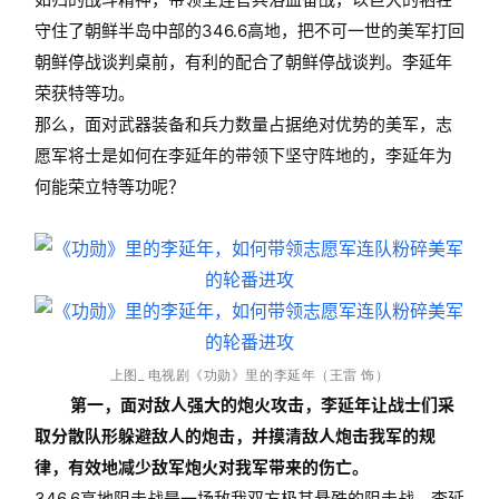
守住了朝鲜半岛中部的346.6高地，把不可一世的美军打回
朝鲜停战谈判桌前，有利的配合了朝鲜停战谈判。李延年
荣获特等功。
那么，面对武器装备和兵力数量占据绝对优势的美军，志
愿军将士是如何在李延年的带领下坚守阵地的，李延年为
何能荣立特等功呢？
上图_ 电视剧《功勋》里的李延年（王雷 饰）
第一，面对敌人强大的炮火攻击，李延年让战士们采
取分散队形躲避敌人的炮击，并摸清敌人炮击我军的规
律，有效地减少敌军炮火对我军带来的伤亡。
346.6高地阻击战是一场敌我双方极其悬殊的阻击战，李延