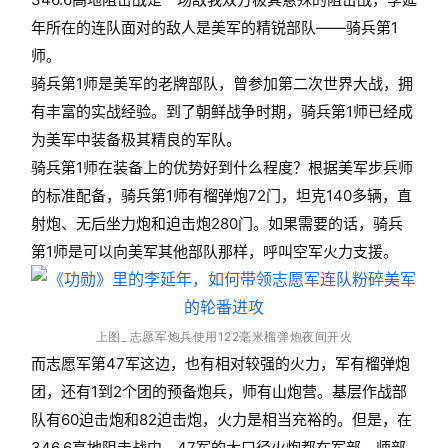
年所在的连队面对的敌人是美军的精锐部队——骑兵第1
师。
骑兵第1师是美军的老牌部队，曾参加第二次世界大战，拥
有丰富的实战经验。到了朝鲜战争时期，骑兵第1师已经成
为美军中装备极其精良的军队。
骑兵第1师在装备上的优势好到什么程度？根据美军步兵师
的标准配备，骑兵第1师有榴弹炮72门，坦克140多辆，直
射炮、无后坐力炮和迫击炮280门。如果需要的话，骑兵
第1师是可以向美军其他部队那样，呼叫空军火力支援。
上图_ 志愿军炮兵使用122毫米榴弹炮夜间开火
而志愿军第47军这边，也有相对较强的火力，军有榴弹炮
团，还有1到2个团的预备炮兵，师有山炮营。基层作战部
队有60迫击炮和82迫击炮，火力是相当充裕的。但是，在
346.6高地阻击战中，47军的大口径火炮都在军部，师部