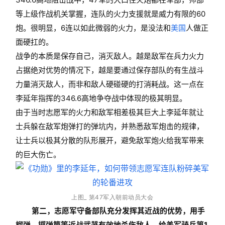
等上级作战机关掌握，连队的火力支援就是威力有限的60
炮。很明显，6连以如此微弱的火力，是没法和
美国
人做正
面硬扛的。
战争的本质是保存自己，消灭敌人。越是敌军在兵力火力
占据绝对优势的情况下，越是要通过保存部队的有生战斗
力量消灭敌人，而非和敌人硬碰硬的打消耗战。这一点在
李延年指挥的346.6高地争夺战中体现的极其明显。
由于当时志愿军的火力和敌军相差极其巨大上李延年就让
士兵躲在敌军炮弹打的弹坑内，并熟悉敌军炮击的规律，
让士兵以极其分散的队形展开，避免敌军炮火给我军带来
的巨大伤亡。
上图_
第47军入朝前动员大会
第二，志愿军守备部队充分发挥其近战的优势，用手
榴弹、掷弹筒等近战武器有效地杀伤敌人，给美军骑兵第1