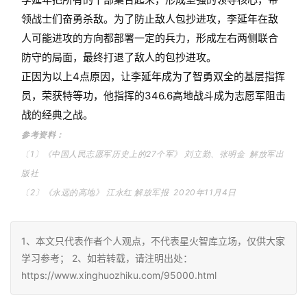
领战士们奋勇杀敌。为了防止敌人包抄进攻，李延年在敌
人可能进攻的方向都部署一定的兵力，形成左右两侧联合
防守的局面，最终打退了敌人的包抄进攻。
正因为以上4点原因，让李延年成为了智勇双全的基层指挥
员，荣获特等功，他指挥的346.6高地战斗成为志愿军阻击
战的经典之战。
参考资料：
〔1〕《中国人民志愿军历史上的27个军》 刘立勤、张明金 解放军出
版社
〔2〕《永远的高地》 江永红 解放军报 2020年11月4日
1、本文只代表作者个人观点，不代表星火智库立场，仅供大家
学习参考； 2、如若转载，请注明出处：
https://www.xinghuozhiku.com/95000.html