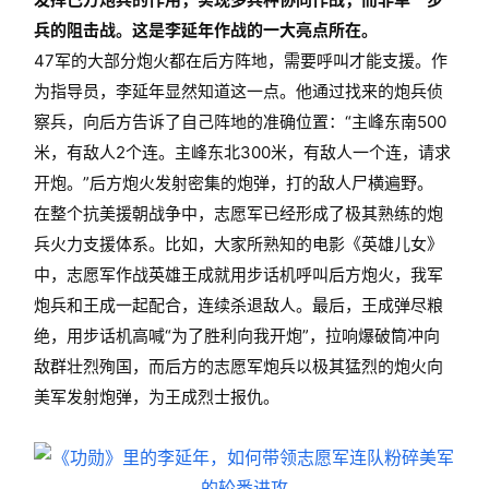
兵的阻击战。这是李延年作战的一大亮点所在。
47军的大部分炮火都在后方阵地，需要呼叫才能支援。作
为指导员，李延年显然知道这一点。他通过找来的炮兵侦
察兵，向后方告诉了自己阵地的准确位置：“主峰东南500
米，有敌人2个连。主峰东北300米，有敌人一个连，请求
开炮。”后方炮火发射密集的炮弹，打的敌人尸横遍野。
在整个抗美援朝战争中，志愿军已经形成了极其熟练的炮
兵火力支援体系。比如，大家所熟知的电影《英雄儿女》
中，志愿军作战英雄王成就用步话机呼叫后方炮火，我军
炮兵和王成一起配合，连续杀退敌人。最后，王成弹尽粮
绝，用步话机高喊“为了胜利向我开炮”，拉响爆破筒冲向
敌群壮烈殉国，而后方的志愿军炮兵以极其猛烈的炮火向
美军发射炮弹，为王成烈士报仇。