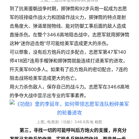
上图_ 二战日本使用的89式掷弹筒
到了抗美援朝战争时期，掷弹筒和92步兵炮一起成为志愿
军的班排级作战火力和团级作战火力，掷弹筒的特点是射
击角度大、弹道是抛物线、能对防御工事后面的敌人造成
直接杀伤。在整个346.6高地阻击战中，志愿军就用掷弹筒
这种“迷你迫击炮”尽可能给美军造成更大的杀伤。
可以想象，没有后方炮兵的过多配合，志愿军第47军140
师418团7连用手榴弹和掷弹筒就能连续打退美军的进攻，
歼灭美军600多人。如果有了后方炮兵的密切配合，7连的
阻击战将给美军造成更大的伤亡。
用火力杀伤敌人，保存自己的战斗力。志愿军在346.6高地
的争夺大战中显示出专业的军事素养。
上图_ 电视剧《功勋》346.6高地 截图
第三，寻找一切的可能呼叫后方炮火的支援，并充分
发挥己方炮兵的作用，实现多兵种协同作战，而非单一步