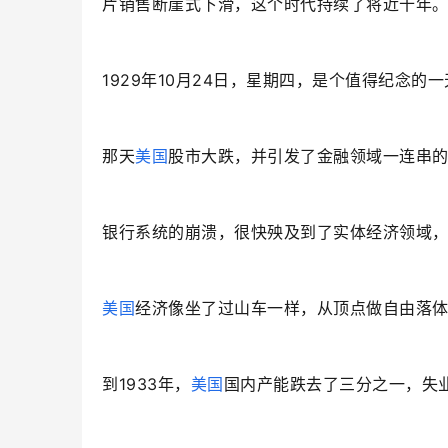
片销售断崖式下滑，这个时代持续了将近十年
1929年10月24日，星期四，是个值得纪念的
那天
美国
股市大跌，并引发了金融领域一连串
银行系统的崩溃，很快殃及到了实体经济领域，
美国
经济像坐了过山车一样，从顶点做自由落
到1933年，
美国
国内产能跌去了三分之一，失业