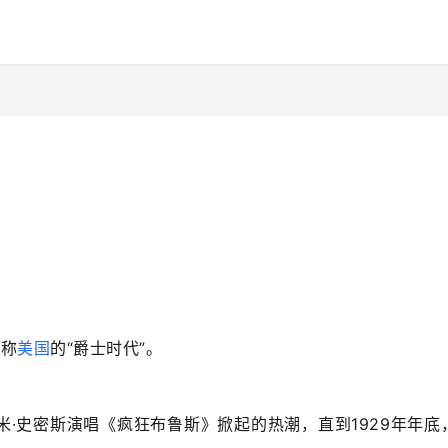
号称
美国
的“爵士时代”。
米·史密斯演唱《疯狂布鲁斯》掀起的热潮，直到1929年年底