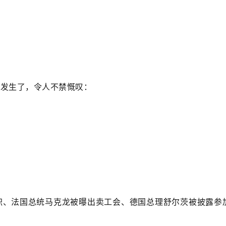
地发生了，令人不禁慨叹：
职、法国总统马克龙被曝出卖工会、德国总理舒尔茨被披露参