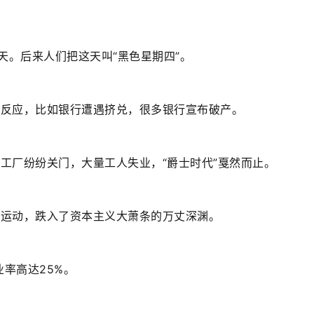
。
一天。后来人们把这天叫“黑色星期四”。
的反应，比如银行遭遇挤兑，很多银行宣布破产。
工厂纷纷关门，大量工人失业，“爵士时代”戛然而止。
体运动，跌入了资本主义大萧条的万丈深渊。
率高达25%。