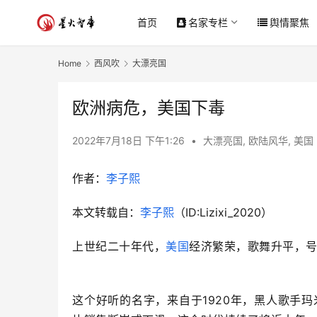
首页
名家专栏
舆情聚焦
Home
西风吹
大漂亮国
欧洲病危，美国下毒
2022年7月18日 下午1:26
•
大漂亮国
,
欧陆风华
,
美国
作者：
李子熙
本文转载自：
李子熙
（ID:Lizixi_2020）
上世纪二十年代，
美国
经济繁荣，歌舞升平，
这个好听的名字，来自于1920年，黑人歌手玛