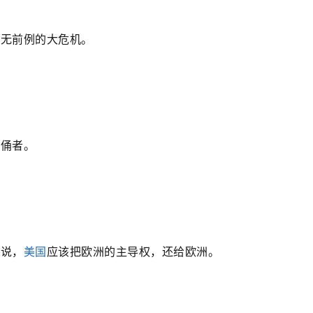
史无前例的大危机。
作俑者。
来说，
美国
应该把欧洲的主导权，还给欧洲。