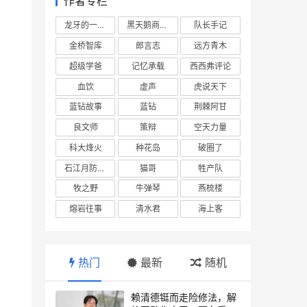
作者专栏
龙牙的一座山
黑天鹅商业情报站
队长手记
金桥智库
郎言志
远方青木
超级学爸
记忆承载
西西弗评论
血饮
虚声
虎说天下
蓝钻故事
蓝钻
荆棘阿甘
良文师
策辩
空天力量
科大烽火
种花岛
破圈了
石江月防务观察
猫哥
牲产队
牧之野
牛弹琴
燕梳楼
熔岩往事
清水君
海上客
热门
最新
随机
赖清德铤而走险修法，解