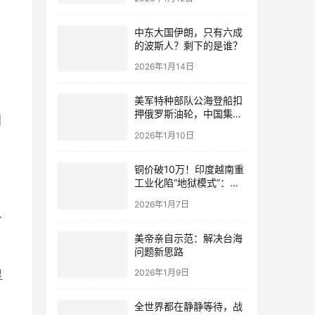
中东大国伊朗，只有六成
的波斯人？剩下的是谁？
2026年1月14日
美军特种部队公海登船扣
押俄罗斯油轮，中国集装
国
箱武装船早有准备？
2026年1月10日
铜价破10万！印度越南重
工业化陷“地狱模式”：中
国当年抄底的历史红利，
2026年1月7日
再也复刻不了
价
美帝亲自示范：解决台海
问题新思路
2026年1月9日
显
品
全世界都在静静等待，战