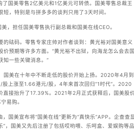
认购了国美零售2亿美元和1亿美元可转债。国美零售总裁王
很短，特别是与拼多多的谈判只用了3天时间。
国美，担任国美零售执行副总裁和国美在线CEO。
要的砝码。零售专家庄帅对作者谈到：黄光裕对国美意义
股价预期等许多方面。“黄光裕不出狱，向海龙怎么会去
获知一些关键消息。”
国美在十年中不断走低的股价开始上扬。2020年4月到
/股上涨至1.66港元/股，4年来首次回归“1时代”。2020
直接抬升了17.39%。2021年2月正式获释后，国美股
苏宁易购。
曲，国美宣布将“国美在线”更新为“真快乐”APP。企查查
快乐”，国美又先后注册了包括哎哟喂、乐呵盒、爱娱购等