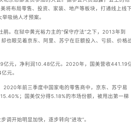
来国美将布局零售、投资、家装、地产等板块，打通线上线
大举吸纳人才预案。
鹃。在狱中黄光裕力主的“保守疗法”之下，2013年到
利，却也眼见着京东、阿里、苏宁在巨额投入、亏损、价格
9亿元，净利润10.48亿元。2020年，国美营收441.19
4亿元。
，2020年前三季度中国家电的零售商中，京东、苏宁易
和15.40%；国美仅分得5.18%的市场份额，被甩出第一梯
业步调开始明显加快，逐步转向“进攻”。