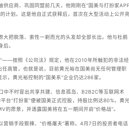
触供应商、巩固同盟前几天，他刚刚在“国美与打扮家AP
场的计划。这是他自正式获释后，首次在大型活动上公开
虑大把脱落、索性一剃而光的头发却全部长出。他与杜鹃
身后。
”——按照《公司法》规定，他在2010年所触犯的非法经
可出任高管，也就是说，目前黄光裕在国美尚无任何管理职
示，黄光裕控制的“国美系”企业仍达286家。
，口中不时冒出共享共建、信息孤岛、B2B2C等互联网术
IM平台“打扮家”便被国美正式控股，持股比例达80%。黄
GMV的愿景，并透露国美将在五一期间开启“价格战”。
营销手段狠辣、“价格屠夫”著称。4月7日的投资者电话