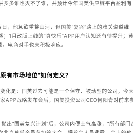
拼多多谁也灭不了谁，并预计今年国美供应链平台盈利有
百日，他急欲重整山河，但国美“复兴”路上的难关道道维
；1月改版上线的“真快乐”APP用户认知还有待提升；
限，电商对手也未积极响应。
“原有市场地位”如何定义？
的变化是：国美过去可能是一个保守、被动型的公司，今
家APP战略发布会后，国美投资公司CEO何阳青对前来
抛出“国美复兴计划”后，公司内便士气高涨，“所有部门
一次北京总部全员参加的大会。据参会人员透露，会上的他