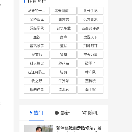
作者专栏
P
龙牙的一座山
黑天鹅商业情报站
队长手记
亮
金桥智库
郎言志
远方青木
超级学爸
记忆承载
西西弗评论
血饮
虚声
虎说天下
蓝钻故事
蓝钻
荆棘阿甘
良文师
策辩
空天力量
科大烽火
种花岛
破圈了
石江月防务观察
猫哥
牲产队
牧之野
牛弹琴
燕梳楼
熔岩往事
清水君
海上客
光
热门
最新
随机
赖清德铤而走险修法，解