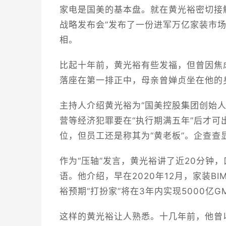
家电是国美的基本盘。就在黄光裕密切接
战略发布会”发布了一份进军万亿家装市
相。
比起十年前，黄光裕有些发福，但曾因焦
落座在第一排正中，母亲曾婵贞坐在他的
主持人介绍黄光裕为“国美控股集团创始人
营等经济犯罪要在“执行期满五年”后才
位，但员工还是称其为“黄老板”。企查查显
作为“压轴”发言，黄光裕讲了近20分钟
语。他介绍，早在2020年12月，家装B
裕预期“打扮家”将在3年内实现5000亿
这样的黄光裕让人熟悉。十几年前，他曾以