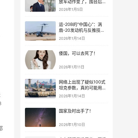
放军动作变了，围台后的
“真正杀招”曝光
2026年1月5日
运-20B的“中国心”：涡
扇-20发动机与反推技术
大突破！
黄
2026年1月14日
倭国，可以去死了！
2026年1月11日
网络上出现了疑似100式
坦克参数，真的可能用了
钛合金装甲！
天
2026年1月14日
参
国家及时出手了！
2026年1月10日
都