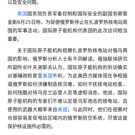
以及安全问题。
美国
国务院负责军备控制和国际安全的副国务卿詹
金斯8月25日称，为促使俄罗斯停止在扎波罗热核电站周
围的军事活动，国际原子能机构代表团的此次访问相当
重要。
关于国际原子能机构视察扎波罗热核电站对俄乌两
国的影响，俄罗斯分析人士有不同解读。俄独联体研究
所副所长叶夫谢耶夫认为，国际原子能机构的到访确实
对基辅政权甚至
美国
不利，为此美西方媒体现在争相报
道俄罗斯如何涉嫌制造核灾难，如何干扰核电站检查，
如何残酷对待乌克兰运营人员等虚假消息。他说，国际
原子能机构的专家们不难认定是乌军炮击的核电站，且
使用的武器大概率来自
美国
；与此同时，他们在视察时
也很容易发现电站区域内的俄罗斯防空系统，尽管这是
保护核设施所必需的。