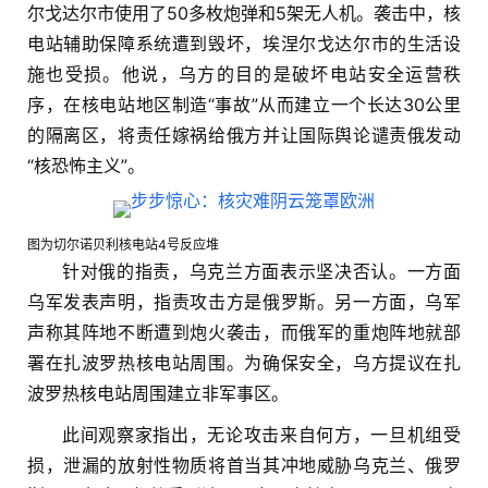
尔戈达尔市使用了50多枚炮弹和5架无人机。袭击中，核
电站辅助保障系统遭到毁坏，埃涅尔戈达尔市的生活设
施也受损。他说，乌方的目的是破坏电站安全运营秩
序，在核电站地区制造“事故”从而建立一个长达30公里
的隔离区，将责任嫁祸给俄方并让国际舆论谴责俄发动
“核恐怖主义”。
图为切尔诺贝利核电站4号反应堆
针对俄的指责，乌克兰方面表示坚决否认。一方面
乌军发表声明，指责攻击方是俄罗斯。另一方面，乌军
声称其阵地不断遭到炮火袭击，而俄军的重炮阵地就部
署在扎波罗热核电站周围。为确保安全，乌方提议在扎
波罗热核电站周围建立非军事区。
此间观察家指出，无论攻击来自何方，一旦机组受
损，泄漏的放射性物质将首当其冲地威胁乌克兰、俄罗