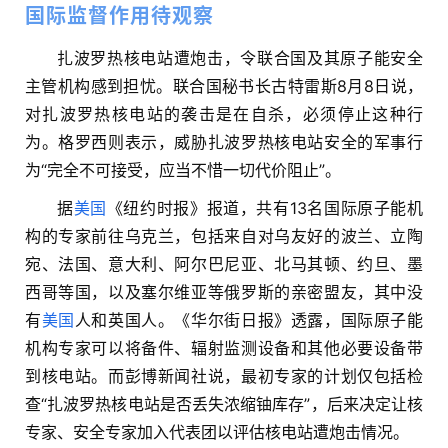
国际监督作用待观察
扎波罗热核电站遭炮击，令联合国及其原子能安全
主管机构感到担忧。联合国秘书长古特雷斯8月8日说，
对扎波罗热核电站的袭击是在自杀，必须停止这种行
为。格罗西则表示，威胁扎波罗热核电站安全的军事行
为“完全不可接受，应当不惜一切代价阻止”。
据
美国
《纽约时报》报道，共有13名国际原子能机
构的专家前往乌克兰，包括来自对乌友好的波兰、立陶
宛、法国、意大利、阿尔巴尼亚、北马其顿、约旦、墨
西哥等国，以及塞尔维亚等俄罗斯的亲密盟友，其中没
有
美国
人和英国人。《华尔街日报》透露，国际原子能
机构专家可以将备件、辐射监测设备和其他必要设备带
到核电站。而彭博新闻社说，最初专家的计划仅包括检
查“扎波罗热核电站是否丢失浓缩铀库存”，后来决定让核
专家、安全专家加入代表团以评估核电站遭炮击情况。