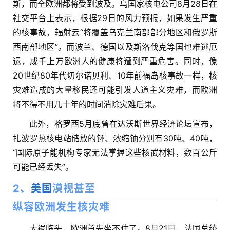
斯，而全欧洲都将受到波及。乌国家核电公司8月28日在
社交平台上表示，根据29日的风力预报，如果发生严重
的核事故，辐射云“将覆盖乌克兰南部部分地区和俄罗斯
西南部地区”。而波兰、德国以及斯洛伐克等国也难逃厄
运，成千上万欧洲人的健康将遭到严重危害。同时，像
20世纪80年代切尔诺贝利、10年前福岛核事故一样，核
灾难造成的大量移民还可能引发人道主义灾难，而欧洲
将不得不用几十年的时间消除灾难后果。
此外，格罗西5月底曾在达沃斯世界经济论坛宣布，
扎波罗热核电站储放的钚、浓缩铀分别有30吨、40吨，
“国际原子能机构专家无法掌握这些核武材料，数百公斤
可能已经丢失”。
2、
美国
漠视甚至
纵容
欧洲发生核灾难
大祸临头，欧洲首先坐不住了。8月21日，法国总统