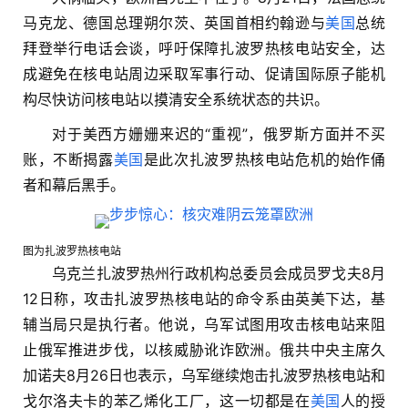
马克龙、德国总理朔尔茨、英国首相约翰逊与
美国
总统
拜登举行电话会谈，呼吁保障扎波罗热核电站安全，达
成避免在核电站周边采取军事行动、促请国际原子能机
构尽快访问核电站以摸清安全系统状态的共识。
对于美西方姗姗来迟的“重视”，俄罗斯方面并不买
账，不断揭露
美国
是此次扎波罗热核电站危机的始作俑
者和幕后黑手。
图为扎波罗热核电站
乌克兰扎波罗热州行政机构总委员会成员罗戈夫8月
12日称，攻击扎波罗热核电站的命令系由英美下达，基
辅当局只是执行者。他说，乌军试图用攻击核电站来阻
止俄军推进步伐，以核威胁讹诈欧洲。俄共中央主席久
加诺夫8月26日也表示，乌军继续炮击扎波罗热核电站和
戈尔洛夫卡的苯乙烯化工厂，这一切都是在
美国
人的授