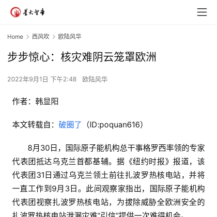
Home
西风吹
欧陆风华
步步惊心：核灾难阴云笼罩欧洲
2022年9月1日 下午2:48
欧陆风华
作者：韩显阳
本文转载自：
破圈了
（ID:poquan616）
8月30日，国际原子能机构总干事格罗西率领的专家
代表团抵达乌克兰首都基辅。据《纽约时报》报道，该
代表团31日通过乌克兰领土前往扎波罗热核电站，并将
一直工作到9月3日。此间观察家指出，国际原子能机构
代表团视察扎波罗热核电站，为拔除威胁全欧洲安全的
扎波罗热核电站泄漏灾难“引信”提供一次难得机会。