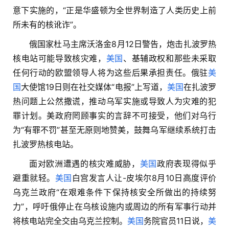
意下实施的，“正是华盛顿为全世界制造了人类历史上前
所未有的核讹诈”。
俄国家杜马主席沃洛金8月12日警告，炮击扎波罗热
核电站可能导致核灾难，
美国
、基辅政权和那些未采取
任何行动的欧盟领导人将为这些后果承担责任。俄驻
美
国
大使馆19日则在社交媒体“电报”上写道，
美国
在扎波罗
热问题上公然撒谎，推动乌军实施或导致人为灾难的犯
罪计划。美政府罔顾事实的言辞不可接受，他们对乌行
为“有罪不罚”甚至无原则地赞美，鼓舞乌军继续系统打击
扎波罗热核电站。
面对欧洲遭遇的核灾难威胁，
美国
政府表现得似乎
避重就轻。
美国
白宫发言人让-皮埃尔8月10日高度评价
乌克兰政府“在艰难条件下保持核安全所做出的持续努
力”，呼吁俄停止在乌核设施内或周边的所有军事行动并
将核电站完全交由乌克兰控制。
美国
务院官员11日说，
美