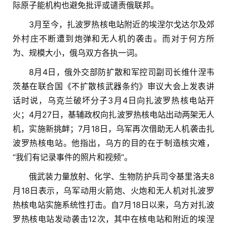
际原子能机构也避免批评或谴责俄联邦。
3月至今，扎波罗热核电站附近的埃涅尔戈达尔及郊
外村庄不断遭到炮弹和无人机的袭击。而对于何方所
为、规模大小，俄乌双方各执一词。
8月4日，俄外交部防扩散和军控司副司长维什涅韦
茨基在联合国《不扩散核武器条约》审议大会上发表讲
话时说，乌克兰破坏分子3月4日向扎波罗热核电站开
火；4月27日，基辅政权向扎波罗热核电站出动两架无人
机，实施新挑衅；7月18日，乌军再次借助无人机袭击扎
波罗热核电站。他指出，乌方的目的在于制造核灾难，
“我们有记录事件的照片和视频”。
俄武装力量放射、化学、生物防护兵司令基里洛夫8
月18日表示，乌军动用火箭炮、火炮和无人机对扎波罗
热核电站实施系统性打击。自7月18日以来，乌方对扎波
罗热核电站发动袭击12次，其中在核电站和附近的埃涅