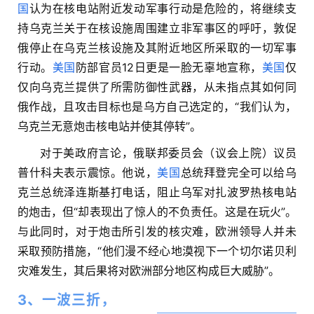
国
认为在核电站附近发动军事行动是危险的，将继续支
持乌克兰关于在核设施周围建立非军事区的呼吁，敦促
俄停止在乌克兰核设施及其附近地区所采取的一切军事
行动。
美国
防部官员12日更是一脸无辜地宣称，
美国
仅
仅向乌克兰提供了所需防御性武器，从未指点其如何同
俄作战，且攻击目标也是乌方自己选定的，“我们认为，
乌克兰无意炮击核电站并使其停转”。
对于美政府言论，俄联邦委员会（议会上院）议员
普什科夫表示震惊。他说，
美国
总统拜登完全可以给乌
克兰总统泽连斯基打电话，阻止乌军对扎波罗热核电站
的炮击，但“却表现出了惊人的不负责任。这是在玩火”。
与此同时，对于炮击所引发的核灾难，欧洲领导人并未
采取预防措施，“他们漫不经心地漠视下一个切尔诺贝利
灾难发生，其后果将对欧洲部分地区构成巨大威胁”。
3、一波三折，