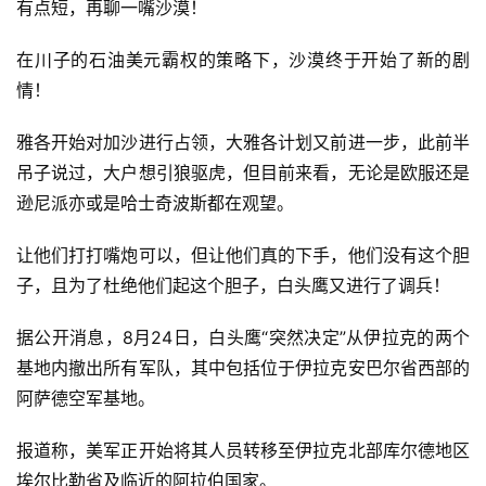
有点短，再聊一嘴沙漠！
在川子的石油美元霸权的策略下，沙漠终于开始了新的剧
情！
雅各开始对加沙进行占领，大雅各计划又前进一步，此前半
吊子说过，大户想引狼驱虎，但目前来看，无论是欧服还是
逊尼派亦或是哈士奇波斯都在观望。
让他们打打嘴炮可以，但让他们真的下手，他们没有这个胆
子，且为了杜绝他们起这个胆子，白头鹰又进行了调兵！
据公开消息，8月24日，白头鹰“突然决定”从伊拉克的两个
基地内撤出所有军队，其中包括位于伊拉克安巴尔省西部的
阿萨德空军基地。
报道称，美军正开始将其人员转移至伊拉克北部库尔德地区
埃尔比勒省及临近的阿拉伯国家。