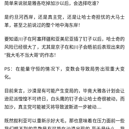
简单来说就是雅各吃掉加沙以后，会选择吃谁？
是约旦河西岸，还是真主党，还是让哈士奇担忧的大马士
革，甚至之前说过的整个地中海东岸！
要知道川子在阿塞拜疆和亚美尼亚插了钉子以后，哈士奇的
风险已经很大了，尤其是京子在和川子会晤前后表现出来的
“我大毛不当大哥”的作态！
PS：在能量守恒的情况下，变数会导致局势出现重大变
化。
目前来言，沙漠是有可能产生变局的，毕竟大雅各计划会让
逊尼派惶惶不可终日，白头鹰的钉子会让哈士奇很被动，而
加沙，真主党可能被灭将导致波斯进一步被动….
既然叙利亚可以重新示好大毛，那也意味着在压力面前一些
我们想不到的变数是有可能在沙漠出现的 至于是什么，我