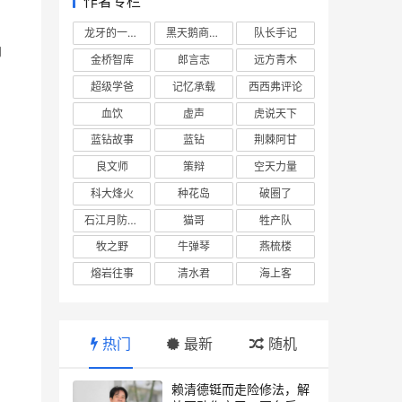
作者专栏
龙牙的一座山
黑天鹅商业情报站
队长手记
的
金桥智库
郎言志
远方青木
超级学爸
记忆承载
西西弗评论
血饮
虚声
虎说天下
蓝钻故事
蓝钻
荆棘阿甘
良文师
策辩
空天力量
科大烽火
种花岛
破圈了
石江月防务观察
猫哥
牲产队
牧之野
牛弹琴
燕梳楼
熔岩往事
清水君
海上客
热门
最新
随机
赖清德铤而走险修法，解