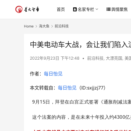
首页
名家专栏
舆情聚焦
Home
海大鱼
前沿科技
中美电动车大战，会让我们陷入
2022年9月23日 下午12:48
•
前沿科技
,
大漂亮国
,
美
作者：
每日怡见
本文转载自：
每日怡见
（ID:sxjjzj77）
9月15日，拜登在白宫正式签署《通胀削减法
这个法案的内容，是在
未来十年投入约4300