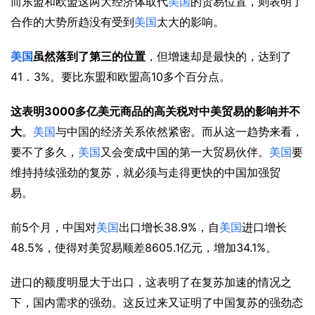
而东盟和欧盟这两大经济体取代
美国
的贸易位置，则表明了
合作的大势所趋没有受到
美国
太大的影响。
美国
虽然落到了第三的位置
，但增速却是最快的，达到了
41
3%
10
．
。要比东盟和欧盟高
多个百分点。
3000
这表明
多亿美元商品的高关税对中美贸易的影响并不
大
。
美国
与中国的经济关系依然紧密。而从这一趋势来看，
要不了多久，
美国
又会变成中国的第一大贸易伙伴。
美国
要
维持持续强劲的复苏，就必须与走得更快的中国加强贸
易。
5
38.9%
前
个月，中国对
美国
出口增长
，自
美国
进口增长
48.5%
8605.1
34.1%
，使得对美贸易顺差
亿元，增加
。
进口的额度明显大于出口，这表明了在复苏加速的情况之
下，国内需求的强劲。这反过来又证明了中国复苏的强劲态