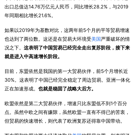
14.76
28.2%
2019
出口总值达
万亿元人民币，同比增长
，与
21.6%
年同期相比增长
。
2019
5
如果以
年为基数对比，这两年前
个月的平等贸易增速
也达到了两位数。这还是在贸易大环境受
美国
严重破坏的情
况之下。
这表明了中国贸易已经完全走出复苏阶段，接下来
就是进入中高速增长阶段。
5
目前，东盟依然是我国的第一大贸易伙伴，前
个月增长近
30%
。这表明了中国已经完全稳定了周边贸易。亚洲一体化
正在加速形成。
也就是稳固了战略大后方。
1
欧盟依然是第二大贸易伙伴，增速只比东盟低不到
个百分
点。虽然中欧之间有嫌隙，虽然欧盟一直有不得已的苦衷，
但贸易的快速增长，则代表了欧洲复苏还得靠中国带动。