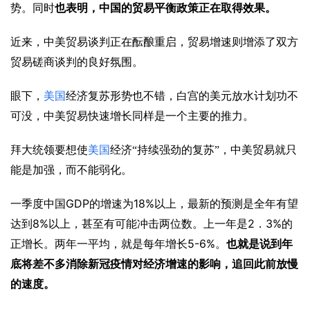
势。同时
也表明，中国的贸易平衡政策正在取得效果。
近来，中美贸易谈判正在酝酿重启，贸易增速则增添了双方
贸易磋商谈判的良好氛围。
眼下，
美国
经济复苏形势也不错，白宫的美元放水计划功不
可没，中美贸易快速增长同样是一个主要的推力。
拜大统领要想使
美国
经济“持续强劲的复苏”，中美贸易就只
能是加强，而不能弱化。
GDP
18%
一季度中国
的增速为
以上，最新的预测是全年有望
8%
2
3%
达到
以上，甚至有可能冲击两位数。上一年是
．
的
5-6%
正增长。两年一平均，就是每年增长
。
也就是说到年
底将差不多消除新冠疫情对经济增速的影响，追回此前放慢
的速度。