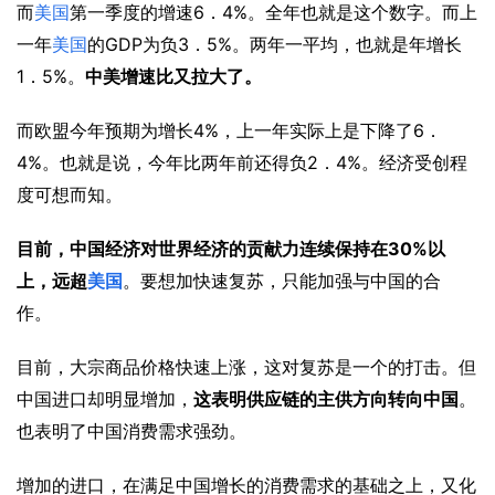
6
4%
而
美国
第一季度的增速
．
。全年也就是这个数字。而上
GDP
3
5%
一年
美国
的
为负
．
。两年一平均，也就是年增长
1
5%
．
。
中美增速比又拉大了。
4%
6
而欧盟今年预期为增长
，上一年实际上是下降了
．
4%
2
4%
。也就是说，今年比两年前还得负
．
。经济受创程
度可想而知。
30%
目前，中国经济对世界经济的贡献力连续保持在
以
上，远超
美国
。要想加快速复苏，只能加强与中国的合
作。
目前，大宗商品价格快速上涨，这对复苏是一个的打击。但
中国进口却明显增加，
这表明供应链的主供方向转向中国
。
也表明了中国消费需求强劲。
增加的进口，在满足中国增长的消费需求的基础之上，又化